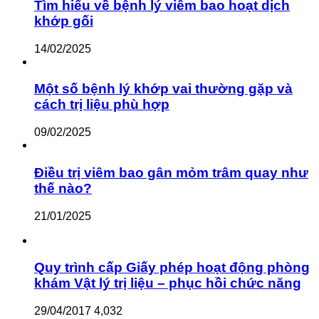
Tìm hiểu về bệnh lý viêm bao hoạt dịch
khớp gối
14/02/2025
Một số bệnh lý khớp vai thường gặp và
cách trị liệu phù hợp
09/02/2025
Điều trị viêm bao gân mỏm trâm quay như
thế nào?
21/01/2025
Quy trình cấp Giấy phép hoạt động phòng
khám Vật lý trị liệu – phục hồi chức năng
29/04/2017
4,032