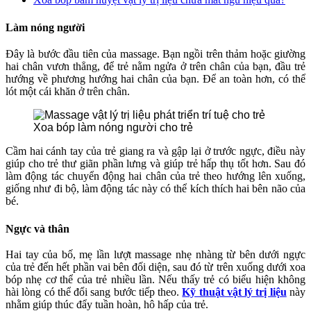
Làm nóng người
Đây là bước đầu tiên của massage. Bạn ngồi trên thảm hoặc giường
hai chân vươn thẳng, để trẻ nằm ngửa ở trên chân của bạn, đầu trẻ
hướng về phương hướng hai chân của bạn. Để an toàn hơn, có thể
lót một cái khăn ở trên chân.
Xoa bóp làm nóng người cho trẻ
Cầm hai cánh tay của trẻ giang ra và gập lại ở trước ngực, điều này
giúp cho trẻ thư giãn phần lưng và giúp trẻ hấp thụ tốt hơn. Sau đó
làm động tác chuyển động hai chân của trẻ theo hướng lên xuống,
giống như đi bộ, làm động tác này có thể kích thích hai bên não của
bé.
Ngực và thân
Hai tay của bố, mẹ lần lượt massage nhẹ nhàng từ bên dưới ngực
của trẻ đến hết phần vai bên đối diện, sau đó từ trên xuống dưới xoa
bóp nhẹ cơ thể của trẻ nhiều lần. Nếu thấy trẻ có biểu hiện không
hài lòng có thể đổi sang bước tiếp theo.
Kỹ thuật vật lý trị liệu
này
nhằm giúp thúc đẩy tuần hoàn, hô hấp của trẻ.