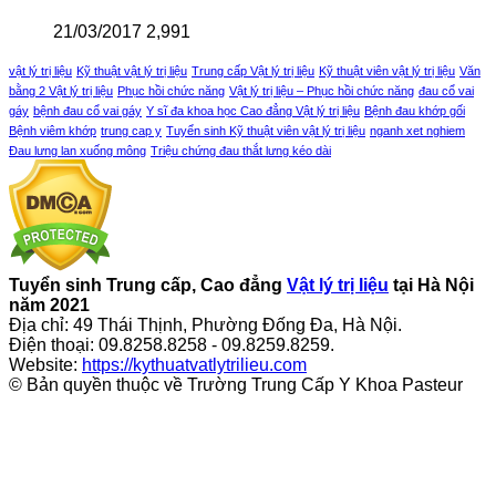
21/03/2017
2,991
vật lý trị liệu
Kỹ thuật vật lý trị liệu
Trung cấp Vật lý trị liệu
Kỹ thuật viên vật lý trị liệu
Văn
bằng 2 Vật lý trị liệu
Phục hồi chức năng
Vật lý trị liệu – Phục hồi chức năng
đau cổ vai
gáy
bệnh đau cổ vai gáy
Y sĩ đa khoa học Cao đẳng Vật lý trị liệu
Bệnh đau khớp gối
Bệnh viêm khớp
trung cap y
Tuyển sinh Kỹ thuật viên vật lý trị liệu
nganh xet nghiem
Đau lưng lan xuống mông
Triệu chứng đau thắt lưng kéo dài
Tuyển sinh Trung cấp, Cao đẳng
Vật lý trị liệu
tại Hà Nội
năm 2021
Địa chỉ: 49 Thái Thịnh, Phường Đống Đa, Hà Nội.
Điện thoại: 09.8258.8258 - 09.8259.8259.
Website:
https://kythuatvatlytrilieu.com
© Bản quyền thuộc về Trường Trung Cấp Y Khoa Pasteur