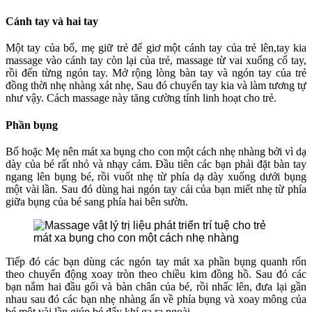
Cánh tay và hai tay
Một tay của bố, mẹ giữ trẻ để giơ một cánh tay của trẻ lên,tay kia
massage vào cánh tay còn lại của trẻ, massage từ vai xuống cổ tay,
rồi đến từng ngón tay. Mở rộng lòng bàn tay và ngón tay của trẻ
đồng thời nhẹ nhàng xát nhẹ, Sau đó chuyển tay kia và làm tương tự
như vậy. Cách massage này tăng cường tính linh hoạt cho trẻ.
Phần bụng
Bố hoặc Mẹ nên mát xa bụng cho con một cách nhẹ nhàng bởi vì dạ
dày của bé rất nhỏ và nhạy cảm. Đầu tiên các bạn phải đặt bàn tay
ngang lên bụng bé, rồi vuốt nhẹ từ phía dạ dày xuống dưới bụng
một vài lần. Sau đó dùng hai ngón tay cái của bạn miết nhẹ từ phía
giữa bụng của bé sang phía hai bên sườn.
mát xa bụng cho con một cách nhẹ nhàng
Tiếp đó các bạn dùng các ngón tay mát xa phần bụng quanh rốn
theo chuyển động xoay tròn theo chiều kim đồng hồ. Sau đó các
bạn nắm hai đầu gối và bàn chân của bé, rồi nhấc lên, đưa lại gần
nhau sau đó các bạn nhẹ nhàng ấn về phía bụng và xoay mông của
bé một vài lần giúp bé đẩy khí ga ra ngoài.