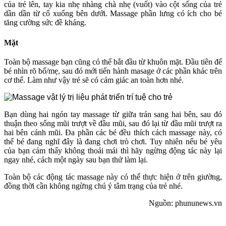
của trẻ lên, tay kia nhẹ nhàng chà nhẹ (vuốt) vào cột sống của trẻ
dần dần từ cổ xuống bên dưới. Massage phần lưng có ích cho bé
tăng cường sức đề kháng.
Mặt
Toàn bộ massage bạn cũng có thể bắt đầu từ khuôn mặt. Đầu tiên để
bé nhìn rõ bố/mẹ, sau đó mới tiến hành masage ở các phần khác trên
cơ thể. Làm như vậy trẻ sẽ có cảm giác an toàn hơn nhé.
Bạn dùng hai ngón tay massage từ giữa trán sang hai bên, sau đó
thuận theo sống mũi trượt về đầu mũi, sau đó lại từ đầu mũi trượt ra
hai bên cánh mũi. Đa phần các bé đều thích cách massage này, có
thể bé đang nghĩ đây là đang chơi trò chơi. Tuy nhiên nếu bé yêu
của bạn cảm thấy không thoải mái thì hãy ngừng động tác này lại
ngay nhé, cách một ngày sau bạn thử làm lại.
Toàn bộ các động tác massage này có thể thực hiện ở trên giường,
đồng thời cần không ngừng chú ý tâm trạng của trẻ nhé.
Nguồn: phununews.vn
Bệnh viện thẩm mỹ Gangwhoo
Bệnh viện thẩm mỹ Gangwhoo
Bệnh viện thẩm mỹ Gangwhoo
Bệnh viện thẩm mỹ Gangwhoo
Bác sĩ Phùng Mạnh Cường
Bác sĩ Phùng Mạnh Cường