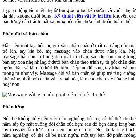
Lặp lại động tác miết nhẹ từ bụng sang hai bên sườn và vuốt nhẹ từ
dạ dày xuống dưới bụng.
Kỹ thuật viên vật lý trị liệu
khuyên các
bạn lưu ý cần tránh mát xa bụng nếu rốn chưa lành hoàn toàn nhé.
Phần đùi và bàn chân
Đầu tiên một tay bố, mẹ giữ vào phần chân ở mắt cá nâng đùi của
trẻ lên, tay kia bố, mẹ massage vào chân được nâng lên. Mẹ
massage bắt đầu từ hông đến mắt cá chân, sau đó bạn dùng lòng
bàn tay xoa nhẹ nhàng ở dưới bàn chân theo trình tự từ gót chân đến
ngón chân và làm từ dưới lên trên. Tiếp tục đổi sang tay khác và làm
tương tự như vậy. Massage đùi và bàn chân sẽ giúp trẻ tăng cường
khả năng phối hợp chân và tay hài hòa, làm cho chân tay của bé linh
hoạt hơn.
Phần lưng
Nếu bé không để ý đến việc nằm nghiêng, bố, mẹ có thể thử cho bé
nằm sấp úp mặt xuống đôi chân của bạn; sau đó bạn dùng lòng bàn
tay massage lần lượt từ cổ đến mông của trẻ. Nếu bé không thích
nằm nghiêng, có thể để bé nằm ngửa, một tay bạn đỡ phần mông