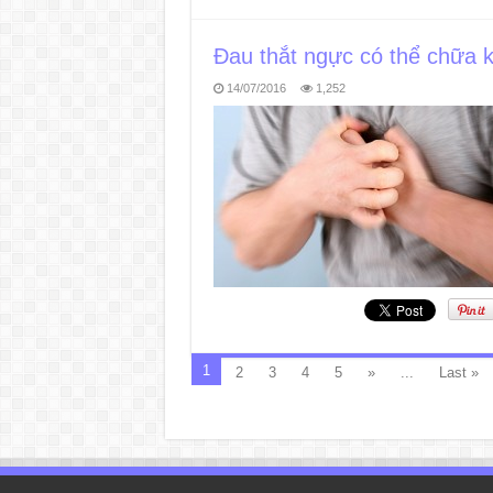
Đau thắt ngực có thể chữa khỏ
14/07/2016
1,252
1
2
3
4
5
»
...
Last »