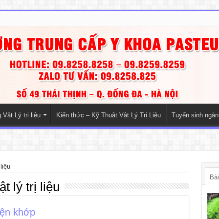
Vật Lý trị liệu
Kiến thức – Kỹ Thuật Vật Lý Trị Liệu
Tuyển sinh ngà
liệu
Bài
t lý trị liệu
diện khớp