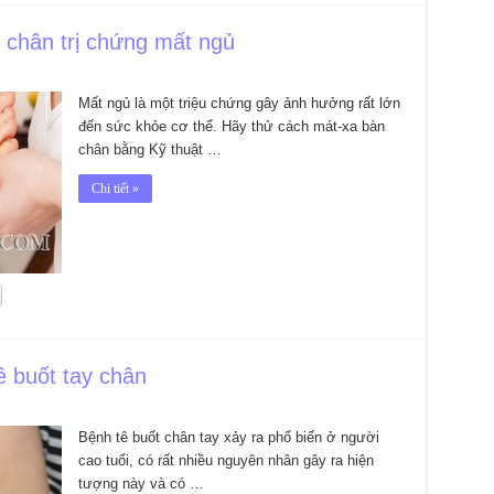
xa chân trị chứng mất ngủ
Mất ngủ là một triệu chứng gây ảnh hưởng rất lớn
đến sức khỏe cơ thể. Hãy thử cách mát-xa bàn
chân bằng Kỹ thuật …
Chi tiết »
tê buốt tay chân
Bệnh tê buốt chân tay xảy ra phổ biến ở người
cao tuổi, có rất nhiều nguyên nhân gây ra hiện
tượng này và có …