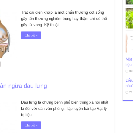
Trật cài diện khớp là một chấn thương cột sống
gây tổn thương nghiêm trọng hay thậm chí có thể
gây tử vong. Kỹ thuật …
Chi tiết »
Một 
liệu
09
Điều
 giản ngừa đau lưng
nào
21
Đau lưng là chứng bệnh phổ biến trong xã hội nhất
là đối với dân văn phòng. Tập luyện bài tập Vật lý
trị liệu …
Chi tiết »