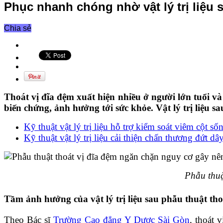
Phục nhanh chóng nhờ vật lý trị liệu 
Chia sẻ
Thoát vị đĩa đệm xuất hiện nhiều ở người lớn tuổi và
biến chứng, ảnh hưởng tới sức khỏe. Vật lý trị liệu 
Kỹ thuật vật lý trị liệu hỗ trợ kiểm soát viêm cột s
Kỹ thuật vật lý trị liệu cải thiện chấn thương đứt d
Phẫu thuậ
Tầm ảnh hưởng của vật lý trị liệu sau phẫu thuật tho
Theo Bác sĩ
Trường Cao đẳng Y Dược Sài Gòn
, thoát 