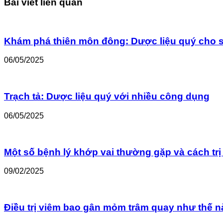
Bài viết liên quan
Khám phá thiên môn đông: Dược liệu quý cho 
06/05/2025
Trạch tả: Dược liệu quý với nhiều công dụng
06/05/2025
Một số bệnh lý khớp vai thường gặp và cách trị
09/02/2025
Điều trị viêm bao gân mỏm trâm quay như thế 