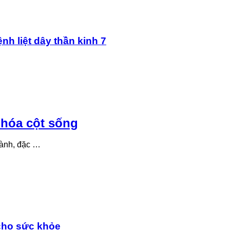
nh liệt dây thần kinh 7
 hóa cột sống
hành, đặc …
cho sức khỏe