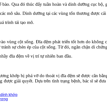
ế bào. Qua đó thúc đẩy tuần hoàn và dinh dưỡng cục bộ, 
ác mô sâu. Dinh dưỡng tại các vùng tổn thương được cải t
á trình tái tạo mô.
vào vùng cột sống. Đĩa đệm phát triển tốt hơn do không c
tránh sự chèn ép của cột sống. Từ đó, ngăn chặn di chứng 
ầy đĩa đệm về vị trí tự nhiên ban đầu.
ương khớp bị phá vỡ do thoát vị đĩa đệm sẽ được cân bằng 
ược giải quyết. Dựa trên tình trạng bệnh, bác sĩ sẽ đưa ra
g dính khớp
xương