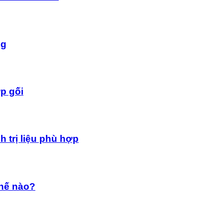
ng
p gối
 trị liệu phù hợp
thế nào?