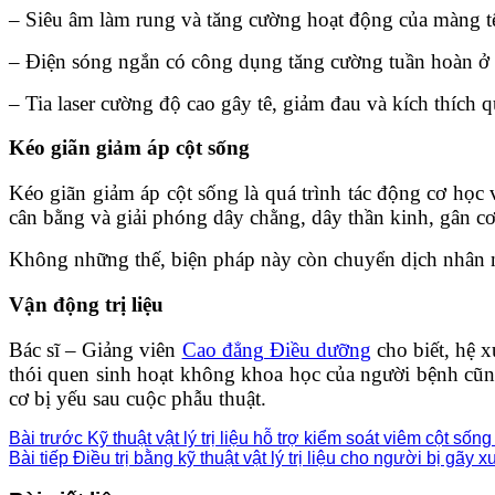
– Siêu âm làm rung và tăng cường hoạt động của màng t
– Điện sóng ngắn có công dụng tăng cường tuần hoàn ở c
– Tia laser cường độ cao gây tê, giảm đau và kích thích qu
Kéo giãn giảm áp cột sống
Kéo giãn giảm áp cột sống là quá trình tác động cơ học 
cân bằng và giải phóng dây chằng, dây thần kinh, gân cơ 
Không những thế, biện pháp này còn chuyển dịch nhân nh
Vận động trị liệu
Bác sĩ – Giảng viên
Cao đẳng Điều dưỡng
cho biết, hệ x
thói quen sinh hoạt không khoa học của người bệnh cũng đ
cơ bị yếu sau cuộc phẫu thuật.
Bài trước
Kỹ thuật vật lý trị liệu hỗ trợ kiểm soát viêm cột sốn
Bài tiếp
Điều trị bằng kỹ thuật vật lý trị liệu cho người bị gãy 