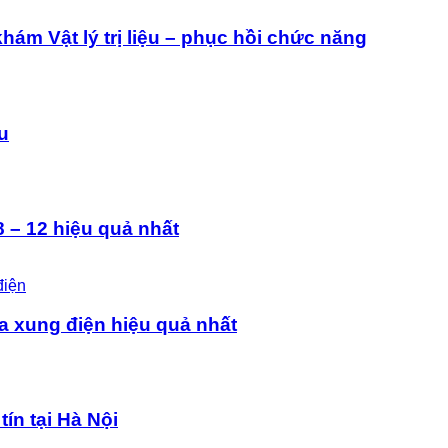
ám Vật lý trị liệu – phục hồi chức năng
ệu
 – 12 hiệu quả nhất
a xung điện hiệu quả nhất
tín tại Hà Nội