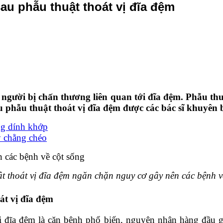
sau phẫu thuật thoát vị đĩa đệm
 người bị chấn thương liên quan tới đĩa đệm. Phẫu th
sau phẫu thuật thoát vị đĩa đệm được các bác sĩ khuyê
ống dính khớp
ây chằng chéo
t thoát vị đĩa đệm ngăn chặn nguy cơ gây nên các bệnh v
át vị đĩa đệm
vị đĩa đệm là căn bệnh phổ biến, nguyên nhân hàng đầu gâ