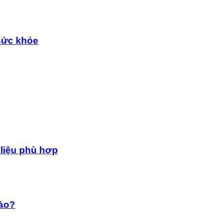
sức khỏe
 liệu phù hợp
nào?