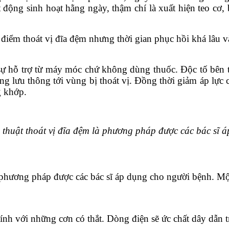
ng sinh hoạt hằng ngày, thậm chí là xuất hiện teo cơ, bạ
ểm thoát vị đĩa đệm nhưng thời gian phục hồi khá lâu và d
 sự hỗ trợ từ máy móc chứ không dùng thuốc. Độc tố bên t
 lưu thông tới vùng bị thoát vị. Đồng thời giảm áp lực củ
g khớp.
ẫu thuật thoát vị đĩa đệm là phương pháp được các bác sĩ
à phương pháp được các bác sĩ áp dụng cho người bệnh. Mộ
ính với những cơn có thắt. Dòng điện sẽ ức chất dây dẫn 