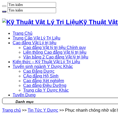
Kỹ Thuật Vật
Trang Chủ
Trung Cấp Vật Lý Trị Liệu
Cao đẳng Vật Lý trị liệu
Cao đẳng Vật lý trị liệu Chính quy
Liên thông Cao đẳng Vật lý trị liệu
Văn bằng 2 Cao đẳng Vật lý trị liệu
Kiến thức – Kỹ Thuật Vật Lý Trị Liệu
Tuyển sinh ngành Y Dược Khác
Cao Đẳng Dược
CAo đẳng Hộ Sinh
Cao đẳng Xét nghiệm
Cao đẳng Điều Dưỡng
Trung cấp Y Dược Khác
Tuyển Dụng
Danh mục
Trang chủ
>>
Tin Tức Y Dược
>>
Phục nhanh chóng nhờ vật lý 