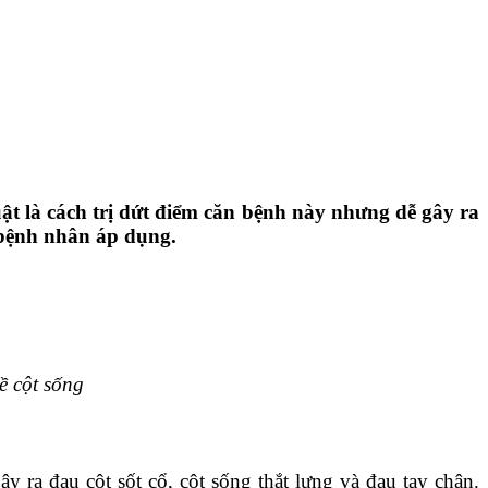
uật là cách trị dứt điểm căn bệnh này nhưng dễ gây ra
n bệnh nhân áp dụng.
ề cột sống
y ra đau cột sốt cổ, cột sống thắt lưng và đau tay chân.