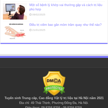
Một số bệnh lý khớp vai thường gặp và cách trị liệu
phù hợp
09/02/2025
Điều trị viêm bao gân mỏm trâm quay như thế nào?
21/01/2025
Tuyển sinh Trung cấp, Cao đẳng
Vật lý trị liệu
tại Hà Nội năm 2021
Địa chỉ: 49 Thái Thịnh, Phường Đống Đa, Hà Nội.
Điện thoại: 09.8258.8258 - 09.8259.8259.