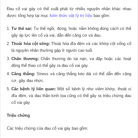
Đau cổ vai gáy có thể xuất phát từ nhiều nguyên nhân khác nhau
được tổng hợp tại mục
kiến thức vật lý trị liệu
bao gồm:
Tư thế sai:
Tư thế ngồi, đứng, hoặc nằm không đúng cách có thể
gây áp lực lên cổ và vai, dẫn đến căng cơ và đau.
Thoái hóa cột sống:
Thoái hóa đĩa đệm và các khớp cột sống cổ
là nguyên nhân thường gặp ở người cao tuổi.
Chấn thương:
Chấn thương do tai nạn, va đập hoặc các hoạt
động thể thao có thể gây ra đau cổ vai gáy.
Căng thẳng:
Stress và căng thẳng kéo dài có thể dẫn đến căng
cơ, gây đau nhức.
Các bệnh lý liên quan:
Một số bệnh lý như viêm khớp, thoát vị
đĩa đệm, và đau thần kinh tọa cũng có thể gây ra triệu chứng đau
cổ vai gáy.
Triệu chứng
Các triệu chứng của đau cổ vai gáy bao gồm: