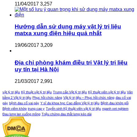
11/04/2017
3,257
Hướng dẫn sử dụng máy vật lý trị liệu
matxa xung điện hiệu quả nhất
19/06/2017
3,209
Địa chỉ phòng khám điều trị Vật lý trị liệu
uy tín tại Hà Nội
21/03/2017
2,991
vật lý trị liệu
Kỹ thuật vật lý trị liệu
Trung cấp Vật lý trị liệu
Kỹ thuật viên vật lý trị liệu
Văn
bằng 2 Vật lý trị liệu
Phục hồi chức năng
Vật lý trị liệu – Phục hồi chức năng
đau cổ vai
gáy
bệnh đau cổ vai gáy
Y sĩ đa khoa học Cao đẳng Vật lý trị liệu
Bệnh đau khớp gối
Bệnh viêm khớp
trung cap y
Tuyển sinh Kỹ thuật viên vật lý trị liệu
nganh xet nghiem
Đau lưng lan xuống mông
Triệu chứng đau thắt lưng kéo dài