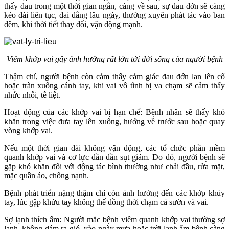
thấy đau trong một thời gian ngắn, càng về sau, sự đau đớn sẽ càng
kéo dài liên tục, dai dẳng lâu ngày, thường xuyên phát tác vào ban
đêm, khi thời tiết thay đổi, vận động mạnh.
Viêm khớp vai gây ảnh hưởng rất lớn tới đời sống của người bệnh
Thậm chí, người bệnh còn cảm thấy cảm giác đau đớn lan lên cổ
hoặc tràn xuống cánh tay, khi vai vô tình bị va chạm sẽ cảm thấy
nhức nhối, tê liệt.
Hoạt động của các khớp vai bị hạn chế: Bệnh nhân sẽ thấy khó
khăn trong việc đưa tay lên xuống, hướng về trước sau hoặc quay
vòng khớp vai.
Nếu một thời gian dài không vận động, các tổ chức phần mềm
quanh khớp vai và cơ lực dần dần sụt giảm. Do đó, người bệnh sẽ
gặp khó khăn đối với động tác bình thường như chải đầu, rửa mặt,
mặc quần áo, chống nạnh.
Bệnh phát triển nặng thậm chí còn ảnh hưởng đến các khớp khủy
tay, lúc gập khửu tay không thể đồng thời chạm cả sườn và vai.
Sợ lạnh thích ấm: Người mắc bệnh viêm quanh khớp vai thường sợ
lạnh, không dám ra gió, vào ngày mưa hoặc trời lạnh ẩm bệnh càng