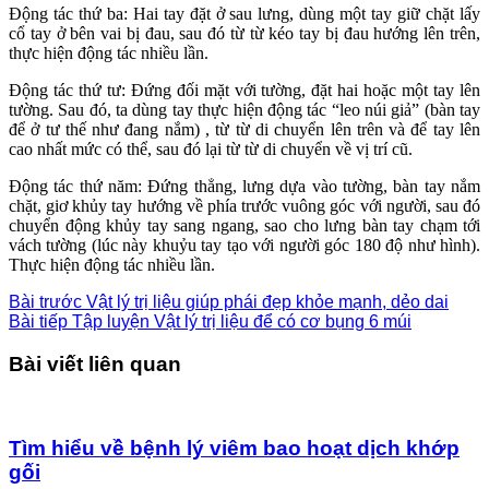
Động tác thứ ba: Hai tay đặt ở sau lưng, dùng một tay giữ chặt lấy
cổ tay ở bên vai bị đau, sau đó từ từ kéo tay bị đau hướng lên trên,
thực hiện động tác nhiều lần.
Động tác thứ tư: Đứng đối mặt với tường, đặt hai hoặc một tay lên
tường. Sau đó, ta dùng tay thực hiện động tác “leo núi giả” (bàn tay
để ở tư thế như đang nắm) , từ từ di chuyển lên trên và để tay lên
cao nhất mức có thể, sau đó lại từ từ di chuyển về vị trí cũ.
Động tác thứ năm: Đứng thẳng, lưng dựa vào tường, bàn tay nắm
chặt, giơ khủy tay hướng về phía trước vuông góc với người, sau đó
chuyển động khủy tay sang ngang, sao cho lưng bàn tay chạm tới
vách tường (lúc này khuỷu tay tạo với người góc 180 độ như hình).
Thực hiện động tác nhiều lần.
Bài trước
Vật lý trị liệu giúp phái đẹp khỏe mạnh, dẻo dai
Bài tiếp
Tập luyện Vật lý trị liệu để có cơ bụng 6 múi
Bài viết liên quan
Tìm hiểu về bệnh lý viêm bao hoạt dịch khớp
gối