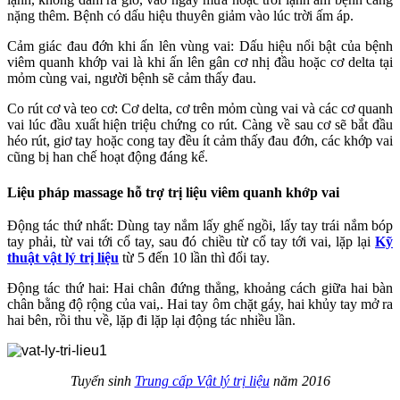
nặng thêm. Bệnh có dấu hiệu thuyên giảm vào lúc trời ấm áp.
Cảm giác đau đớn khi ấn lên vùng vai: Dấu hiệu nổi bật của bệnh
viêm quanh khớp vai là khi ấn lên gân cơ nhị đầu hoặc cơ delta tại
mỏm cùng vai, người bệnh sẽ cảm thấy đau.
Co rút cơ và teo cơ: Cơ delta, cơ trên mỏm cùng vai và các cơ quanh
vai lúc đầu xuất hiện triệu chứng co rút. Càng về sau cơ sẽ bắt đầu
héo rút, giơ tay hoặc cong tay đều ít cảm thấy đau đớn, các khớp vai
cũng bị han chế hoạt động đáng kể.
Liệu pháp massage hỗ trợ trị liệu viêm quanh khớp vai
Động tác thứ nhất: Dùng tay nắm lấy ghế ngồi, lấy tay trái nắm bóp
tay phải, từ vai tới cổ tay, sau đó chiều từ cổ tay tới vai, lặp lại
Kỹ
thuật vật lý trị liệu
từ 5 đến 10 lần thì đổi tay.
Động tác thứ hai: Hai chân đứng thẳng, khoảng cách giữa hai bàn
chân bằng độ rộng của vai,. Hai tay ôm chặt gáy, hai khủy tay mở ra
hai bên, rồi thu về, lặp đi lặp lại động tác nhiều lần.
Tuyển sinh
Trung cấp Vật lý trị liệu
năm 2016