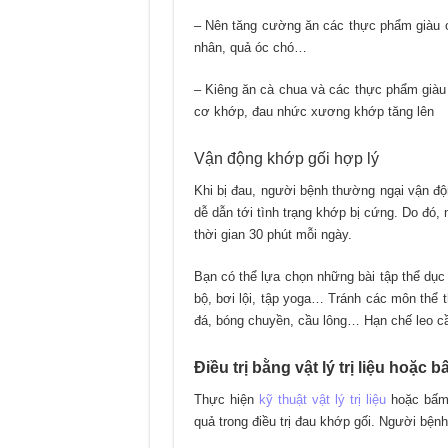
– Nên tăng cường ăn các thực phẩm giàu om
nhân, quả óc chó…
– Kiêng ăn cà chua và các thực phẩm giàu t
cơ khớp, đau nhức xương khớp tăng lên
Vận động khớp gối hợp lý
Khi bị đau, người bệnh thường ngại vận độn
dễ dẫn tới tình trạng khớp bị cứng. Do đó,
thời gian 30 phút mỗi ngày.
Bạn có thể lựa chọn những bài tập thể dục
bộ, bơi lội, tập yoga… Tránh các môn thể 
đá, bóng chuyền, cầu lông… Hạn chế leo 
Điều trị bằng vật lý trị liệu hoặc 
Thực hiện
kỹ thuật vật lý trị liệu
hoặc bấm 
quả trong điều trị đau khớp gối. Người bện