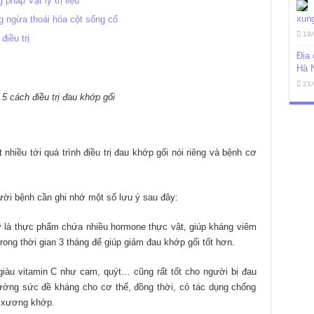
háp Vật lý trị liệu
xung
 ngừa thoái hóa cột sống cổ
19/
điều trị
Địa 
Hà 
21/
 5 cách điều trị đau khớp gối
hiều tới quá trình điều trị đau khớp gối nói riêng và bệnh cơ
ười bệnh cần ghi nhớ một số lưu ý sau đây:
 là thực phẩm chứa nhiều hormone thực vật, giúp kháng viêm
rong thời gian 3 tháng để giúp giảm đau khớp gối tốt hơn.
giàu vitamin C như cam, quýt… cũng rất tốt cho người bị đau
cường sức đề kháng cho cơ thể, đồng thời, có tác dụng chống
ệ xương khớp.