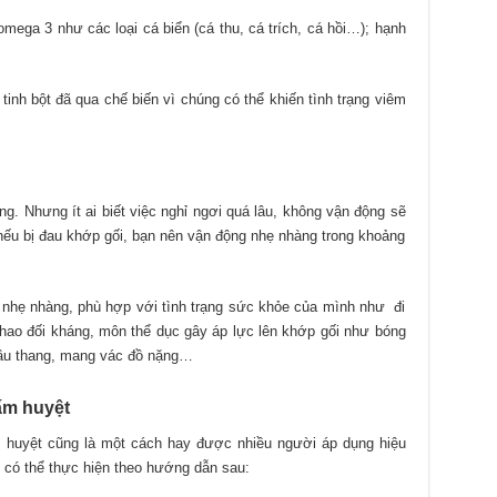
ega 3 như các loại cá biển (cá thu, cá trích, cá hồi…); hạnh
inh bột đã qua chế biến vì chúng có thể khiến tình trạng viêm
g. Nhưng ít ai biết việc nghỉ ngơi quá lâu, không vận động sẽ
 nếu bị đau khớp gối, bạn nên vận động nhẹ nhàng trong khoảng
 nhẹ nhàng, phù hợp với tình trạng sức khỏe của mình như đi
thao đối kháng, môn thể dục gây áp lực lên khớp gối như bóng
cầu thang, mang vác đồ nặng…
bấm huyệt
huyệt cũng là một cách hay được nhiều người áp dụng hiệu
h có thể thực hiện theo hướng dẫn sau: