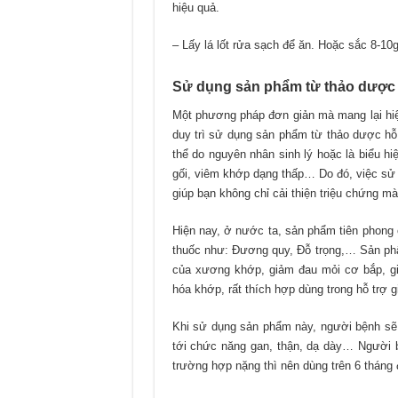
hiệu quả.
– Lấy lá lốt rửa sạch để ăn. Hoặc sắc 8-10g
Sử dụng sản phẩm
từ
thảo dược 
Một phương pháp đơn giản mà mang lại hi
duy trì sử dụng sản phẩm từ thảo dược hỗ
thể do nguyên nhân sinh lý hoặc là biểu 
gối, viêm khớp dạng thấp… Do đó, việc sử 
giúp bạn không chỉ cải thiện triệu chứng mà
Hiện nay, ở nước ta, sản phẩm tiên phong
thuốc như: Đương quy, Đỗ trọng,… Sản phẩ
của xương khớp, giảm đau mỏi cơ bắp, gi
hóa khớp, rất thích hợp dùng trong hỗ trợ 
Khi sử dụng sản phẩm này, người bệnh sẽ
tới chức năng gan, thận, dạ dày… Người bệ
trường hợp nặng thì nên dùng trên 6 tháng đ