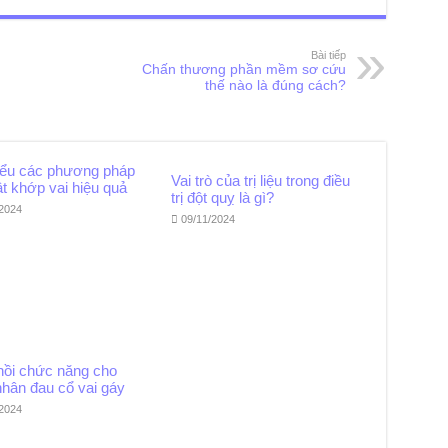
Bài tiếp
Chấn thương phần mềm sơ cứu
thế nào là đúng cách?
iểu các phương pháp
Vai trò của trị liệu trong điều
ật khớp vai hiệu quả
trị đột quỵ là gì?
/2024
09/11/2024
hồi chức năng cho
nhân đau cổ vai gáy
/2024