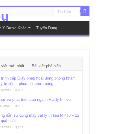
nh Y Dược Khác
Tuyển Dụng
 viết mới nhất
Bài viết phổ biến
trình cấp Giấy phép hoạt động phòng khám
lý trị liệu – phục hồi chức năng
04/2017
4,032
 sử và phát triển của ngành Vật lý trị liệu
12/2016
3,532
g dẫn sử dụng máy vật lý trị liệu MPT8 – 12
 quả nhất
04/2017
3,257