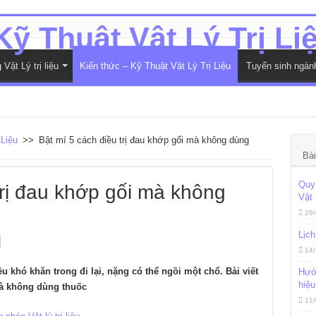
Vật Lý trị liệu
Kiến thức – Kỹ Thuật Vật Lý Trị Liệu
Tuyển sinh ngà
 Liệu
>>
Bật mí 5 cách điều trị đau khớp gối mà không dùng
Bài
Quy 
trị đau khớp gối mà không
Vật 
29/
Lịch
14/
 khó khăn trong đi lại, nặng có thể ngồi một chổ. Bài viết
Hướn
hiệu
mà không dùng thuốc
11/