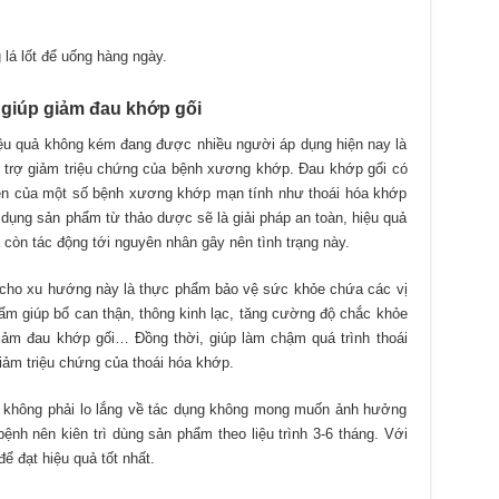
 lá lốt để uống hàng ngày.
giúp giảm đau khớp gối
ệu quả không kém đang được nhiều người áp dụng hiện nay là
 trợ giảm triệu chứng của bệnh xương khớp. Đau khớp gối có
hiện của một số bệnh xương khớp mạn tính như thoái hóa khớp
dụng sản phẩm từ thảo dược sẽ là giải pháp an toàn, hiệu quả
 còn tác động tới nguyên nhân gây nên tình trạng này.
 cho xu hướng này là thực phẩm bảo vệ sức khỏe chứa các vị
m giúp bổ can thận, thông kinh lạc, tăng cường độ chắc khỏe
ảm đau khớp gối… Đồng thời, giúp làm chậm quá trình thoái
giảm triệu chứng của thoái hóa khớp.
 không phải lo lắng về tác dụng không mong muốn ảnh hưởng
nh nên kiên trì dùng sản phẩm theo liệu trình 3-6 tháng. Với
ể đạt hiệu quả tốt nhất.