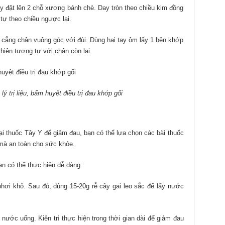
ay đặt lên 2 chỗ xương bánh chè. Day tròn theo chiều kim đồng
tự theo chiều ngược lại.
t cẳng chân vuông góc với đùi. Dùng hai tay ôm lấy 1 bên khớp
hiện tương tự với chân còn lại.
ý trị liệu, bấm huyệt điều trị đau khớp gối
oại thuốc Tây Y để giảm đau, bạn có thể lựa chọn các bài thuốc
mà an toàn cho sức khỏe.
n có thể thực hiện dễ dàng:
 phơi khô. Sau đó, dùng 15-20g rễ cây gai leo sắc để lấy nước
nước uống. Kiên trì thực hiện trong thời gian dài để giảm đau