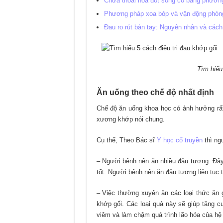
Chữa thoái hoá đốt sống cổ bằng phương p
Phương pháp xoa bóp và vận động phòng
Đau ro rút bàn tay: Nguyên nhân và cách 
Tìm hiểu
Ăn uống theo chế độ nhất định
Chế độ ăn uống khoa học có ảnh hưởng rất n
xương khớp nói chung.
Cụ thể, Theo Bác sĩ
Y học cổ truyền
thì ng
– Người bệnh nên ăn nhiều đậu tương. Đây
tốt. Người bệnh nên ăn đậu tương liên tục t
– Việc thường xuyên ăn các loại thức ăn 
khớp gối. Các loại quả này sẽ giúp tăng 
viêm và làm chậm quá trình lão hóa của h