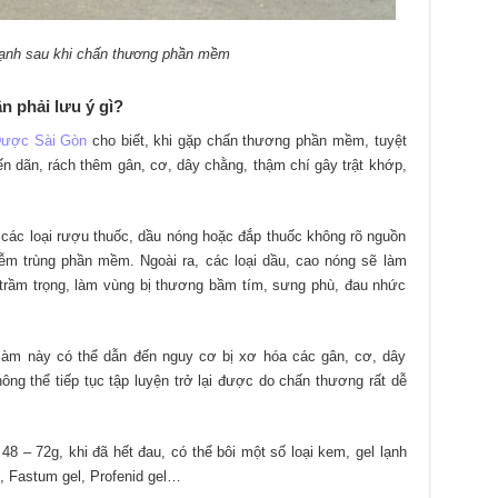
ạnh sau khi chấn thương phần mềm
 phải lưu ý gì?
Dược Sài Gòn
cho biết, khi gặp chấn thương phần mềm, tuyệt
n dãn, rách thêm gân, cơ, dây chằng, thậm chí gây trật khớp,
các loại rượu thuốc, dầu nóng hoặc đắp thuốc không rõ nguồn
iễm trùng phần mềm. Ngoài ra, các loại dầu, cao nóng sẽ làm
trầm trọng, làm vùng bị thương bầm tím, sưng phù, đau nhức
làm này có thể dẫn đến nguy cơ bị xơ hóa các gân, cơ, dây
ông thể tiếp tục tập luyện trở lại được do chấn thương rất dễ
– 72g, khi đã hết đau, có thể bôi một số loại kem, gel lạnh
, Fastum gel, Profenid gel…