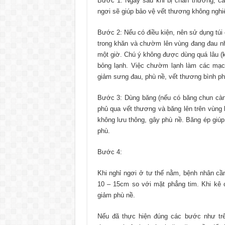
Bước 1: Ngay sau khi bị chấn thương, cầ
ngơi sẽ giúp bảo vệ vết thương không nghi
Bước 2: Nếu có điều kiện, nên sử dụng túi
trong khăn và chườm lên vùng đang đau n
một giờ. Chú ý không được dùng quá lâu (k
bỏng lạnh. Việc chườm lạnh làm các mạc
giảm sưng đau, phù nề, vết thương bình ph
Bước 3: Dùng băng (nếu có băng chun càng
phủ qua vết thương và băng lên trên vùng
không lưu thông, gây phù nề. Băng ép giú
phù.
Bước 4:
Khi nghỉ ngơi ở tư thế nằm, bệnh nhân cầ
10 – 15cm so với mặt phẳng tim. Khi kê 
giảm phù nề.
Nếu đã thực hiện đúng các bước như trê