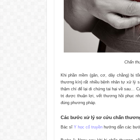
Chấn th
Khi phần mềm (gân, cơ, dây chằng) bị tổn
thương kín) rất nhiều bệnh nhân tự xử lý 
thậm chí để lại di chứng tai hại về sau… Các
trị được thuận lợi, vết thương hồi phục n
đúng phương pháp.
Các bước xử lý sơ cứu chấn thươ
Bác sĩ
Y học cổ truyền
hướng dẫn các bước