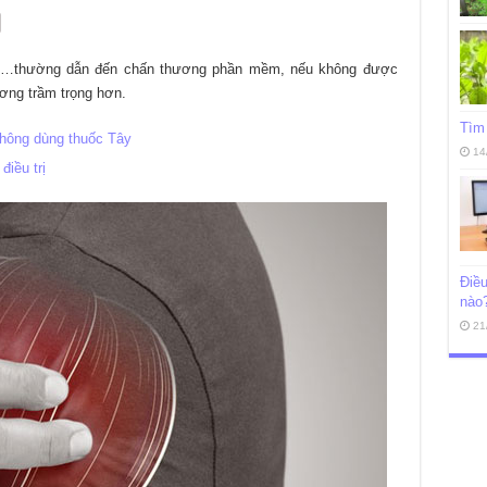
gã,…thường dẫn đến chấn thương phần mềm, nếu không được
ơng trầm trọng hơn.
Tìm 
không dùng thuốc Tây
14
điều trị
Điều
nào
21