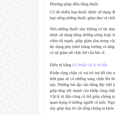
Phương pháp điều bằng thuốc
Có rất nhiều loại thuốc được sử dụng để
bạn uống những thuốc giảm đau và chốn
Nếu những thuốc này không có tác dụng,
được sử dụng bằng đường uống hoặc ti
viêm rất mạnh, giúp giảm đau trong vài
tác dụng phụ (như loãng xương và tăng
có sự giám sát chặt chẽ của bác sĩ.
Điều trị bằng
Kỹ thuật vật lý trị liệu
Khớp cùng chậu có vai trò trợ đỡ cho n
thời gian sẽ có những sang chấn lên kh
này. Những bài tập vận động đặc biệt 
giúp tăng sức mạnh của khớp cùng chậu,
Vật lý trị liệu cũng có thể giúp chúng t
quan trọng ở những người có tuổi. Ngoà
này giúp duy trì cột sống chúng ta khỏe