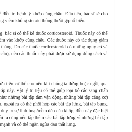
 điều trị bệnh lý khớp cùng chậu. Đầu tiên, bác sĩ sẽ cho
g viêm không steroid thông thường/phổ biến.
 bác sĩ có thể kê thuốc corticosteroid. Thuốc này có thể
êm vào khớp cùng chậu. Các thuốc này có tác dụng giảm
 tháng. Do các thuốc corticosteroid có những nguy cơ và
 cân), nên các thuốc này phải được sử dụng đúng cách và
ửa trên cơ thể cho nên khi chúng ta đứng hoặc ngồi, qua
ớp này. Vật lý trị liệu có thể giúp loại bỏ các sang chấn
(như những bài tập tầm vận động, những bài tập căng cơ)
 ngoài ra có thể phối hợp các bài tập lưng, bài tập bụng.
a duy trì sự linh hoạt/mềm dẻo của khớp, điều này đặc biệt
i ra cũng nên tập thêm các bài tập lưng vì những bài tập
 mạnh và có thể ngăn ngừa đau thắt lưng.