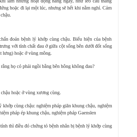
khi làm những hoạt động hàng ngày, như leo cầu thang
ứng hoặc đi lại một lúc, nhưng sẽ hết khi nằm nghỉ. Cảm
 chậu.
g chẩn đoán bệnh lý khớp cùng chậu. Biểu hiện của bệnh
rưng với tính chất đau ở giữa cột sống bên dưới đốt sống
ắt lưng) hoặc ở vùng mông.
u rằng họ có phải ngồi bằng bên hông không đau?
 chậu hoặc ở vùng xương cùng.
ý khớp cùng chậu: nghiệm pháp giãn khung chậu, nghiệm
hiệm pháp ép khung chậu, nghiệm pháp Gaenslen
tính thì điều đó chứng tỏ bệnh nhân bị bệnh lý khớp cùng