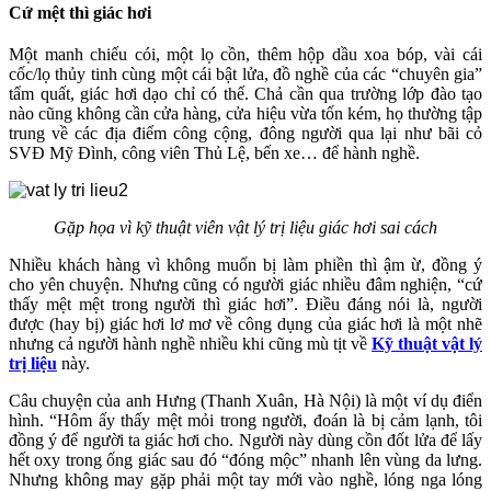
Cứ mệt thì giác hơi
Một manh chiếu cói, một lọ cồn, thêm hộp dầu xoa bóp, vài cái
cốc/lọ thủy tinh cùng một cái bật lửa, đồ nghề của các “chuyên gia”
tẩm quất, giác hơi dạo chỉ có thế. Chả cần qua trường lớp đào tạo
nào cũng không cần cửa hàng, cửa hiệu vừa tốn kém, họ thường tập
trung về các địa điểm công cộng, đông người qua lại như bãi cỏ
SVĐ Mỹ Đình, công viên Thủ Lệ, bến xe… để hành nghề.
Gặp họa vì kỹ thuật viên vật lý trị liệu giác hơi sai cách
Nhiều khách hàng vì không muốn bị làm phiền thì ậm ừ, đồng ý
cho yên chuyện. Nhưng cũng có người giác nhiều đâm nghiện, “cứ
thấy mệt mệt trong người thì giác hơi”. Điều đáng nói là, người
được (hay bị) giác hơi lơ mơ về công dụng của giác hơi là một nhẽ
nhưng cả người hành nghề nhiều khi cũng mù tịt về
Kỹ thuật vật lý
trị liệu
này.
Câu chuyện của anh Hưng (Thanh Xuân, Hà Nội) là một ví dụ điển
hình. “Hôm ấy thấy mệt mỏi trong người, đoán là bị cảm lạnh, tôi
đồng ý để người ta giác hơi cho. Người này dùng cồn đốt lửa để lấy
hết oxy trong ống giác sau đó “đóng mộc” nhanh lên vùng da lưng.
Nhưng không may gặp phải một tay mới vào nghề, lóng nga lóng