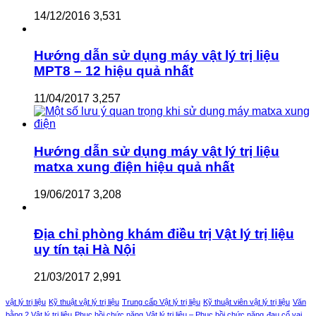
14/12/2016
3,531
Hướng dẫn sử dụng máy vật lý trị liệu
MPT8 – 12 hiệu quả nhất
11/04/2017
3,257
Hướng dẫn sử dụng máy vật lý trị liệu
matxa xung điện hiệu quả nhất
19/06/2017
3,208
Địa chỉ phòng khám điều trị Vật lý trị liệu
uy tín tại Hà Nội
21/03/2017
2,991
vật lý trị liệu
Kỹ thuật vật lý trị liệu
Trung cấp Vật lý trị liệu
Kỹ thuật viên vật lý trị liệu
Văn
bằng 2 Vật lý trị liệu
Phục hồi chức năng
Vật lý trị liệu – Phục hồi chức năng
đau cổ vai