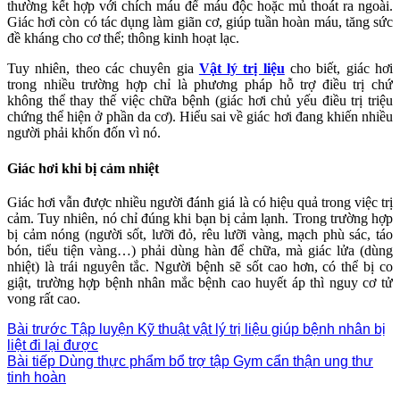
thường kết hợp với chích máu để máu độc hoặc mủ thoát ra ngoài.
Giác hơi còn có tác dụng làm giãn cơ, giúp tuần hoàn máu, tăng sức
đề kháng cho cơ thể; thông kinh hoạt lạc.
Tuy nhiên, theo các chuyên gia
Vật lý trị liệu
cho biết, giác hơi
trong nhiều trường hợp chỉ là phương pháp hỗ trợ điều trị chứ
không thể thay thế việc chữa bệnh (giác hơi chủ yếu điều trị triệu
chứng thể hiện ở phần da cơ). Hiểu sai về giác hơi đang khiến nhiều
người phải khốn đốn vì nó.
Giác hơi khi bị cảm nhiệt
Giác hơi vẫn được nhiều người đánh giá là có hiệu quả trong việc trị
cảm. Tuy nhiên, nó chỉ đúng khi bạn bị cảm lạnh. Trong trường hợp
bị cảm nóng (người sốt, lưỡi đỏ, rêu lưỡi vàng, mạch phù sác, táo
bón, tiểu tiện vàng…) phải dùng hàn để chữa, mà giác lửa (dùng
nhiệt) là trái nguyên tắc. Người bệnh sẽ sốt cao hơn, có thể bị co
giật, trường hợp bệnh nhân mắc bệnh cao huyết áp thì nguy cơ tử
vong rất cao.
Bài trước
Tập luyện Kỹ thuật vật lý trị liệu giúp bệnh nhân bị
liệt đi lại được
Bài tiếp
Dùng thực phẩm bổ trợ tập Gym cẩn thận ung thư
tinh hoàn