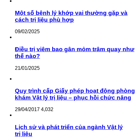
Một số bệnh lý khớp vai thường gặp và
cách trị liệu phù hợp
09/02/2025
Điều trị viêm bao gân mỏm trâm quay như
thế nào?
21/01/2025
Quy trình cấp Giấy phép hoạt động phòng
khám Vật lý trị liệu – phục hồi chức năng
29/04/2017
4,032
Lịch sử và phát triển của ngành Vật lý
trị liệu