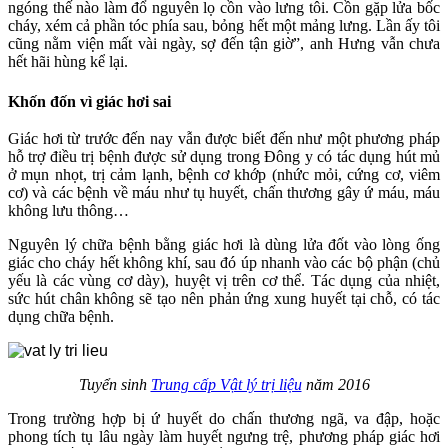
ngóng thế nào làm đổ nguyên lọ cồn vào lưng tôi. Cồn gặp lửa bốc
cháy, xém cả phần tóc phía sau, bỏng hết một mảng lưng. Lần ấy tôi
cũng nằm viện mất vài ngày, sợ đến tận giờ”, anh Hưng vẫn chưa
hết hãi hùng kể lại.
Khốn đốn vì giác hơi sai
Giác hơi từ trước đến nay vẫn được biết đến như một phương pháp
hỗ trợ điều trị bệnh được sử dụng trong Đông y có tác dụng hút mủ
ở mụn nhọt, trị cảm lạnh, bệnh cơ khớp (nhức mỏi, cứng cơ, viêm
cơ) và các bệnh về máu như tụ huyết, chấn thương gây ứ máu, máu
không lưu thông…
Nguyên lý chữa bệnh bằng giác hơi là dùng lửa đốt vào lòng ống
giác cho cháy hết không khí, sau đó úp nhanh vào các bộ phận (chủ
yếu là các vùng cơ dày), huyệt vị trên cơ thể. Tác dụng của nhiệt,
sức hút chân không sẽ tạo nên phản ứng xung huyết tại chỗ, có tác
dụng chữa bệnh.
Tuyển sinh
Trung cấp Vật lý trị liệu
năm 2016
Trong trường hợp bị ứ huyết do chấn thương ngã, va đập, hoặc
phong tích tụ lâu ngày làm huyết ngưng trệ, phương pháp giác hơi