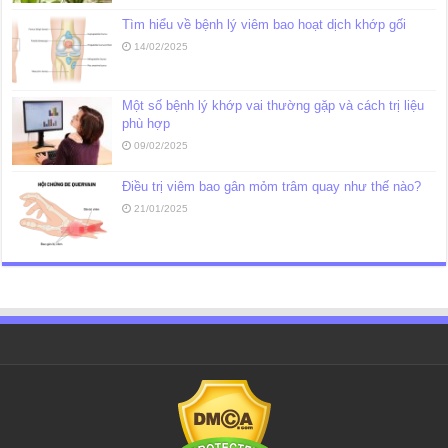
Tìm hiểu về bệnh lý viêm bao hoạt dịch khớp gối
14/02/2025
Một số bệnh lý khớp vai thường gặp và cách trị liệu
phù hợp
09/02/2025
Điều trị viêm bao gân mỏm trâm quay như thế nào?
21/01/2025