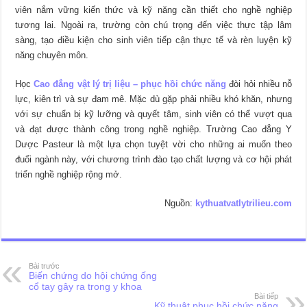
viên nắm vững kiến thức và kỹ năng cần thiết cho nghề nghiệp
tương lai. Ngoài ra, trường còn chú trọng đến việc thực tập lâm
sàng, tạo điều kiện cho sinh viên tiếp cận thực tế và rèn luyện kỹ
năng chuyên môn.
Học
Cao đẳng vật lý trị liệu – phục hồi chức năng
đòi hỏi nhiều nỗ
lực, kiên trì và sự đam mê. Mặc dù gặp phải nhiều khó khăn, nhưng
với sự chuẩn bị kỹ lưỡng và quyết tâm, sinh viên có thể vượt qua
và đạt được thành công trong nghề nghiệp. Trường Cao đẳng Y
Dược Pasteur là một lựa chọn tuyệt vời cho những ai muốn theo
đuổi ngành này, với chương trình đào tạo chất lượng và cơ hội phát
triển nghề nghiệp rộng mở.
Nguồn:
kythuatvatlytrilieu.com
Bài trước
Biến chứng do hội chứng ống
cổ tay gây ra trong y khoa
Bài tiếp
Kỹ thuật phục hồi chức năng