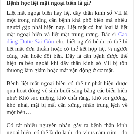
Bệnh học liệt mặt ngoại biên là gì?
Liệt mặt ngoại biên hay liệt dây thần kinh số VII là
một trong những căn bệnh khá phổ biến mà nhiều
người gặp phải hiện nay. Liệt mặt có hai loại là liệt
mặt ngoại biên và liệt mặt trung ương. Bác sĩ
Cao
đẳng Dược Sài Gòn
cho biết người bệnh có thể bị
liệt mặt đơn thuần hoặc có thể kết hợp liệt ½ người
cùng bên hoặc đối bên. Đây là căn bệnh được thể
hiện ra bên ngoài khi dây thần kinh số VII bị tổn
thương làm giảm hoặc mất vận động ở cơ mặt.
Bệnh liệt mặt ngoại biên có thể tự phát hiện được
qua hoạt động vệ sinh buổi sáng bằng các biểu hiện
như: Khó súc miệng, khó chải răng, khó soi gương,
khó nhai, mặt bị mất cân xứng, nhân trung lệch về
một bên…
Có rất nhiều nguyên nhân gây ra bệnh thần kinh
ngoại biên, có thể là do lạnh, do virus cảm cúm, do