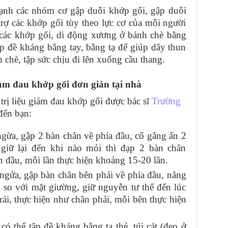
mạnh các nhóm cơ gập duỗi khớp gối, gập duỗi
rợ các khớp gối tùy theo lực cơ của mỗi người
 các khớp gối, di động xương ở bánh chè bằng
tập đề kháng bằng tay, bằng tạ để giúp dây thun
chè, tập sức chịu đi lên xuống cầu thang.
giảm đau khớp gối đơn giản tại nhà
 trị liệu giảm đau khớp gối được bác sĩ
Trường
đến bạn:
gừa, gập 2 bàn chân về phía đầu, cố gắng ấn 2
iữ lại đến khi nào mỏi thì đạp 2 bàn chân
n đầu, mỗi lần thực hiện khoảng 15-20 lần.
gửa, gập bàn chân bên phải về phía đầu, nâng
 so với mặt giường, giữ nguyễn tư thế đến lúc
rái, thực hiện như chân phải, mỗi bên thực hiện
có thể tập đề kháng bằng tạ thẻ, túi cát (đeo ở