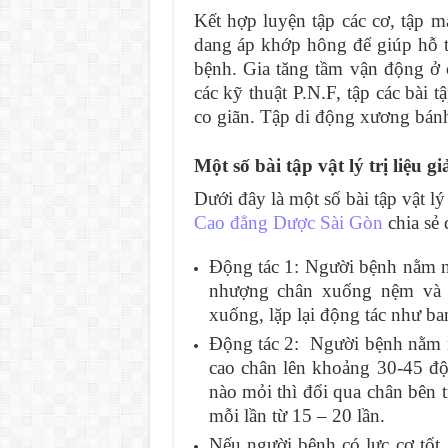
Kết hợp luyện tập các cơ, tập 
dang áp khớp hông để giúp hỗ t
bệnh. Gia tăng tầm vận động ở
các kỹ thuật P.N.F, tập các bài 
co giãn. Tập di động xương bánh 
Một số bài tập vật lý trị liệu 
Dưới đây là một số bài tập vật lý
Cao đẳng Dược Sài Gòn
chia sẻ 
Động tác 1: Người bệnh nằm n
nhượng chân xuống nệm và g
xuống, lặp lại động tác như ba
Động tác 2: Người bệnh nằm n
cao chân lên khoảng 30-45 độ
nào mỏi thì đổi qua chân bên t
mỗi lần từ 15 – 20 lần.
Nếu người bệnh có lực cơ tốt, 