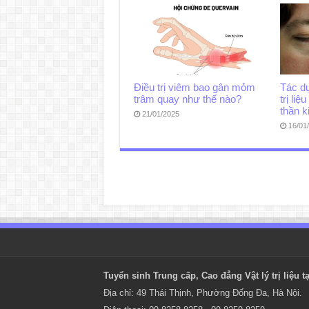
Điều trị viêm bao gân mỏm
Tác d
trâm quay như thế nào?
trị li
thần k
21/01/2025
16/01
Tuyển sinh Trung cấp, Cao đẳng
Vật lý trị liệu
tạ
Địa chỉ: 49 Thái Thịnh, Phường Đống Đa, Hà Nội.