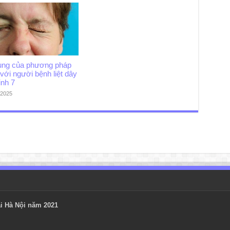
ụng của phương pháp
ệu với người bệnh liệt dây
inh 7
/2025
i Hà Nội năm 2021