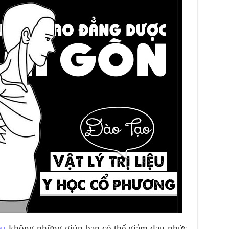
ệu
không những giúp bạn có thể giảm đau nhức