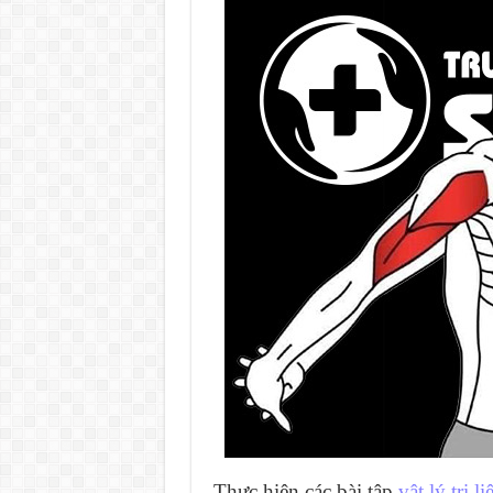
Thực hiện các bài tập
vật lý trị li