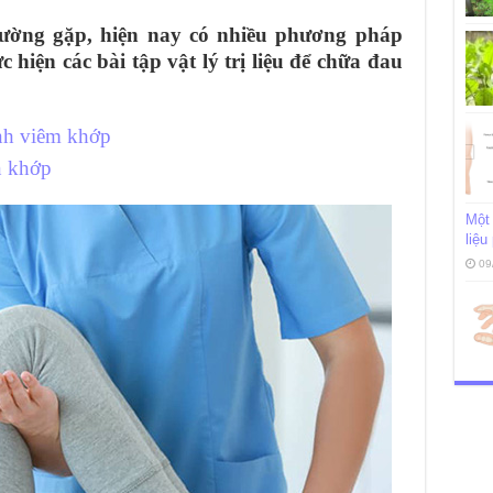
ường gặp, hiện nay có nhiều phương pháp
 hiện các bài tập vật lý trị liệu để chữa đau
bệnh viêm khớp
ện khớp
Một 
liệu
09