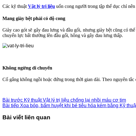
Các kỹ thuật
Vật lý trị liệu
uốn cong người trong tập thể dục chỉ nên
Mang giày bệt phải có độ cong
Giày cao gót sẽ gây đau lưng và đầu gối, nhưng giày bệt cũng có th
chuyển lực bất thường lên đầu gối, hông và gây đau lưng thấp.
Không ngừng di chuyển
Cố gắng không ngồi hoặc đứng trong thời gian dài. Theo nguyên tắc 
Bài trước
Kỹ thuật Vật lý trị liệu chống lại nhồi máu cơ tim
Bài tiếp
Xoa bóp, bấm huyệt khi bé tiêu hóa kém bằng Kỹ thuật v
Bài viết liên quan