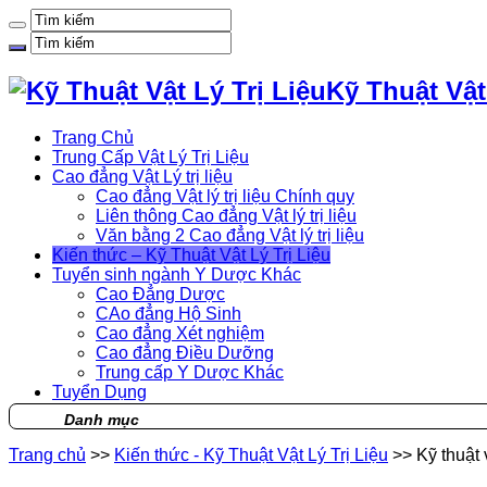
Kỹ Thuật Vật
Trang Chủ
Trung Cấp Vật Lý Trị Liệu
Cao đẳng Vật Lý trị liệu
Cao đẳng Vật lý trị liệu Chính quy
Liên thông Cao đẳng Vật lý trị liệu
Văn bằng 2 Cao đẳng Vật lý trị liệu
Kiến thức – Kỹ Thuật Vật Lý Trị Liệu
Tuyển sinh ngành Y Dược Khác
Cao Đẳng Dược
CAo đẳng Hộ Sinh
Cao đẳng Xét nghiệm
Cao đẳng Điều Dưỡng
Trung cấp Y Dược Khác
Tuyển Dụng
Danh mục
Trang chủ
>>
Kiến thức - Kỹ Thuật Vật Lý Trị Liệu
>>
Kỹ thuật v