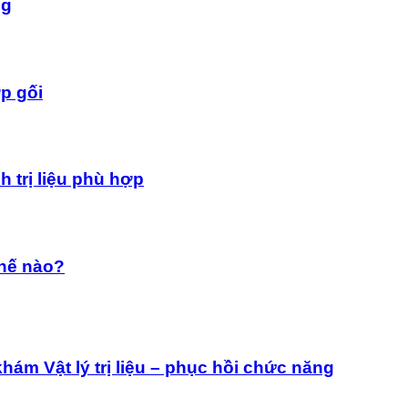
ng
p gối
 trị liệu phù hợp
thế nào?
ám Vật lý trị liệu – phục hồi chức năng