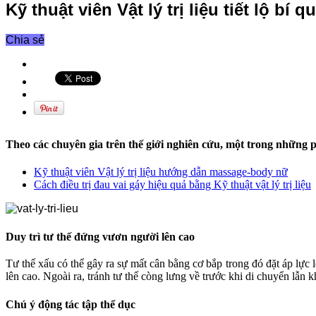
Kỹ thuật viên Vật lý trị liệu tiết lộ bí 
Chia sẻ
Theo các chuyên gia trên thế giới nghiên cứu, một trong những
Kỹ thuật viên Vật lý trị liệu hướng dẫn massage-body nữ
Cách điều trị đau vai gáy hiệu quả bằng Kỹ thuật vật lý trị liệu
Duy trì tư thế đứng vươn người lên cao
Tư thế xấu có thể gây ra sự mất cân bằng cơ bắp trong đó đặt áp lực
lên cao. Ngoài ra, tránh tư thế còng lưng về trước khi di chuyển lẫn k
Chú ý động tác tập thể dục