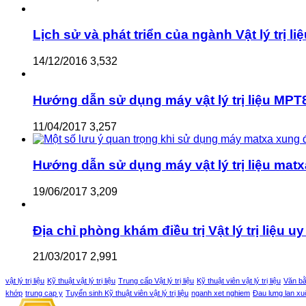
Lịch sử và phát triển của ngành Vật lý trị li
14/12/2016
3,532
Hướng dẫn sử dụng máy vật lý trị liệu MPT8
11/04/2017
3,257
Hướng dẫn sử dụng máy vật lý trị liệu matx
19/06/2017
3,209
Địa chỉ phòng khám điều trị Vật lý trị liệu uy 
21/03/2017
2,991
vật lý trị liệu
Kỹ thuật vật lý trị liệu
Trung cấp Vật lý trị liệu
Kỹ thuật viên vật lý trị liệu
Văn bằn
khớp
trung cap y
Tuyển sinh Kỹ thuật viên vật lý trị liệu
nganh xet nghiem
Đau lưng lan x