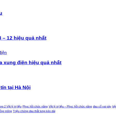
ệu
 – 12 hiệu quả nhất
a xung điện hiệu quả nhất
tín tại Hà Nội
g 2 Vật lý trị liệu
Phục hồi chức năng
Vật lý trị liệu – Phục hồi chức năng
đau cổ vai gáy
bệ
uống mông
Triệu chứng đau thắt lưng kéo dài