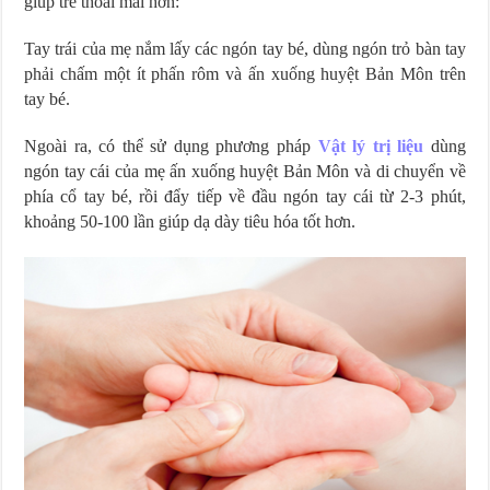
giúp trẻ thoải mái hơn:
Tay trái của mẹ nắm lấy các ngón tay bé, dùng ngón trỏ bàn tay
phải chấm một ít phấn rôm và ấn xuống huyệt Bản Môn trên
tay bé.
Ngoài ra, có thể sử dụng phương pháp
Vật lý trị liệu
dùng
ngón tay cái của mẹ ấn xuống huyệt Bản Môn và di chuyển về
phía cổ tay bé, rồi đẩy tiếp về đầu ngón tay cái từ 2-3 phút,
khoảng 50-100 lần giúp dạ dày tiêu hóa tốt hơn.