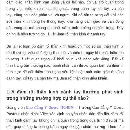
cảm giác, thần kinh vận động và cả bộ não, có vai trò quan trọng
trong việc điều khiển hoạt động của vùng cánh tay, cổ tay, và bàn
tay, cũng như các phần vai và ngực. Khi có tổn thương đối với các
sợi thần kinh trong hệ thống này, khả năng cảm giác và vận động
của vùng da mà chúng chi phối sẽ bị ảnh hưởng nghiêm trọng. Đây
chính là hiện tượng gọi là liệt đám rối thần kinh ở cánh tay.
Dù là liệt toàn bộ đám rối thần kinh hoặc chỉ một số sợi thần kinh bị
tổn thương, việc chủ động theo dõi và điều trị ngay khi phát hiện tổn
thương là rất quan trọng để khôi phục khả năng vận động. Bất kể
tình trạng tổn thương nào, bệnh nhân cần được quan tâm và điều trị
tích cực để cải thiện tình trạng yếu liệt hoặc mất cảm giác ở vùng
cánh tay, cổ tay và bàn tay mà đám rối thần kinh điều khiển.
Liệt đám rối thần kinh cánh tay thường phát sinh
trong những trường hợp cụ thể nào?
Giảng viên
Cao đẳng Y Dược TP.HCM
– Trường Cao đẳng Y Dược
Pasteur nhận định: Việc xác định nguyên nhân dẫn đến liệt đám rối
thần kinh cánh tay không chỉ là quan trọng trong quá trình điều trị mà
còn giúp chúng ta phòng tránh nguy cơ gặp chấn thương. Theo các