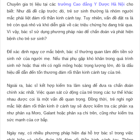
Chuyên gia trị liệu tại các
trường Cao đẳng Y Dược Hà Nội
cho
biết: Như đã đề cập trước đó, trẻ sơ sinh thường là nhóm người
mắc phải liệt đám rối thần kinh cánh tay. Tuy nhiên, vấn đề đặt ra là
trẻ còn quá nhỏ và khó diễn giải về các triệu chứng họ đang trải qua.
Vì vậy, bác sĩ sử dụng phương pháp nào để chẩn đoán và phát hiện
bệnh cho trẻ sơ sinh?
Để xác định nguy cơ mắc bệnh, bác sĩ thường quan tâm đến tiền sử
sinh nở của người mẹ. Nếu thai phụ gặp khó khăn trong quá trình
sinh nở hoặc thai nhi có ngôi mông hoặc trọng lượng lớn, đó là dấu
hiệu dễ dẫn đến tổn thương đám rối thần kinh cánh tay của trẻ.
Ngoài ra, bác sĩ kết hợp kiểm tra lâm sàng để đưa ra chẩn đoán
chính xác nhất. Việc quan sát cử động của trẻ trong các tư thế khác
nhau được coi là một vấn đề quan trọng. Đồng thời, trẻ nghi ngờ
mắc liệt đám rối thần kinh ở cánh tay sẽ được kiểm tra các phản xạ
như phản xạ Moro, Galant hoặc phản xạ chi trên, cũng như kiểm tra
sức mạnh của cơ bắp.
Ngày nay, có nhiều phương pháp hiện đại hỗ trợ bác sĩ trong việc
phát hiện và chẩn đoán liệt đám rối thần kinh cánh tay. Thông