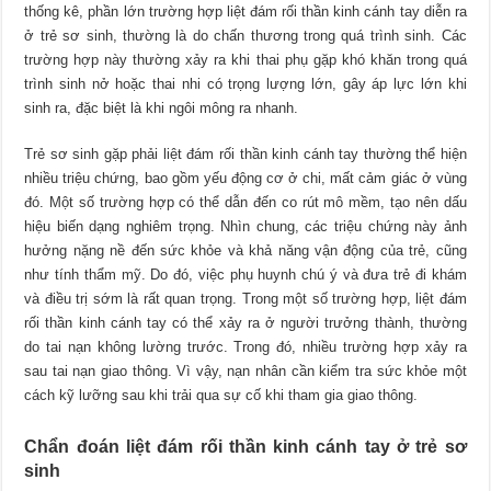
thống kê, phần lớn trường hợp liệt đám rối thần kinh cánh tay diễn ra
ở trẻ sơ sinh, thường là do chấn thương trong quá trình sinh. Các
trường hợp này thường xảy ra khi thai phụ gặp khó khăn trong quá
trình sinh nở hoặc thai nhi có trọng lượng lớn, gây áp lực lớn khi
sinh ra, đặc biệt là khi ngôi mông ra nhanh.
Trẻ sơ sinh gặp phải liệt đám rối thần kinh cánh tay thường thể hiện
nhiều triệu chứng, bao gồm yếu động cơ ở chi, mất cảm giác ở vùng
đó. Một số trường hợp có thể dẫn đến co rút mô mềm, tạo nên dấu
hiệu biến dạng nghiêm trọng. Nhìn chung, các triệu chứng này ảnh
hưởng nặng nề đến sức khỏe và khả năng vận động của trẻ, cũng
như tính thẩm mỹ. Do đó, việc phụ huynh chú ý và đưa trẻ đi khám
và điều trị sớm là rất quan trọng. Trong một số trường hợp, liệt đám
rối thần kinh cánh tay có thể xảy ra ở người trưởng thành, thường
do tai nạn không lường trước. Trong đó, nhiều trường hợp xảy ra
sau tai nạn giao thông. Vì vậy, nạn nhân cần kiểm tra sức khỏe một
cách kỹ lưỡng sau khi trải qua sự cố khi tham gia giao thông.
Chẩn đoán liệt đám rối thần kinh cánh tay ở trẻ sơ
sinh