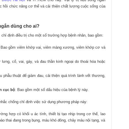
c hồi chức năng cơ thể và cải thiện chất lượng cuộc sống của
 ngắn dùng cho ai?
 chỉ định điều trị cho một số trường hợp bệnh nhân, bao gồm:
: Bao gồm viêm khớp vai, viêm màng xương, viêm khớp cơ và
ở lưng, cổ, vai, gáy, và đau thần kinh ngoại do thoái hóa hoặc
u phẫu thuật để giảm đau, cải thiện quá trình lành vết thương,
àn cục bộ
: Bao gồm một số dấu hiệu của bệnh lý này.
nhắc chống chỉ định việc sử dụng phương pháp này:
ờng hợp có khối u ác tính, thiết bị tạo nhịp trong cơ thể, lao
bào thai đang trong bụng, máu khó đông, chảy máu nội tạng, và