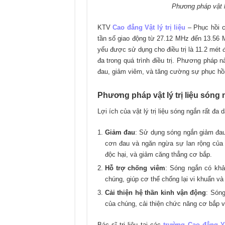
Phương pháp vật lý
KTV
Cao đẳng Vật lý trị liệu
– Phục hồi c
tần số giao động từ 27.12 MHz đến 13.56
yếu được sử dụng cho điều trị là 11.2 mét 
đa trong quá trình điều trị. Phương pháp nà
đau, giảm viêm, và tăng cường sự phục hồ
Phương pháp vật lý trị liệu sóng
Lợi ích của vật lý trị liệu sóng ngắn rất đa 
Giảm đau
: Sử dụng sóng ngắn giảm đau
cơn đau và ngăn ngừa sự lan rộng của n
độc hại, và giảm căng thẳng cơ bắp.
Hỗ trợ chống viêm
: Sóng ngắn có khả
chúng, giúp cơ thể chống lại vi khuẩn v
Cải thiện hệ thần kinh vận động
: Sóng
của chúng, cải thiện chức năng cơ bắp v
Bác sĩ trị liệu tại các
trường Cao đẳng 