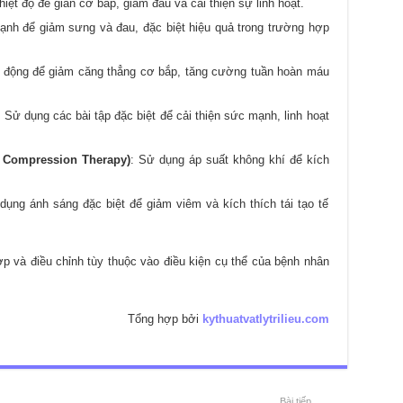
iệt độ để giãn cơ bắp, giảm đau và cải thiện sự linh hoạt.
lạnh để giảm sưng và đau, đặc biệt hiệu quả trong trường hợp
 động để giảm căng thẳng cơ bắp, tăng cường tuần hoàn máu
: Sử dụng các bài tập đặc biệt để cải thiện sức mạnh, linh hoạt
c Compression Therapy)
: Sử dụng áp suất không khí để kích
dụng ánh sáng đặc biệt để giảm viêm và kích thích tái tạo tế
và điều chỉnh tùy thuộc vào điều kiện cụ thể của bệnh nhân
Tổng hợp bởi
kythuatvatlytrilieu.com
Bài tiếp