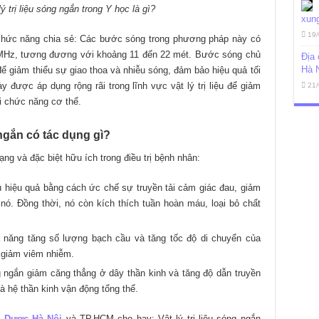
 trị liệu sóng ngắn trong Y học là gì?
xung
19/
hức năng chia sẻ: Các bước sóng trong phương pháp này có
 MHz, tương đương với khoảng 11 đến 22 mét. Bước sóng chủ
Địa 
Hà 
để giảm thiểu sự giao thoa và nhiễu sóng, đảm bảo hiệu quả tối
y được áp dụng rộng rãi trong lĩnh vực vật lý trị liệu để giảm
21/
i chức năng cơ thể.
 ngắn có tác dụng gì?
dạng và đặc biệt hữu ích trong điều trị bệnh nhân:
 hiệu quả bằng cách ức chế sự truyền tải cảm giác đau, giảm
ó. Đồng thời, nó còn kích thích tuần hoàn máu, loại bỏ chất
 năng tăng số lượng bạch cầu và tăng tốc độ di chuyển của
à giảm viêm nhiễm.
 ngắn giảm căng thẳng ở dây thần kinh và tăng độ dẫn truyền
à hệ thần kinh vận động tổng thể.
Y Dược Hà Nội
và TP.HCM cho hay: Vật lý trị liệu sóng ngắn