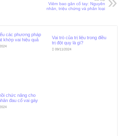
Viêm bao gân cổ tay: Nguyên
nhân, triệu chứng và phân loại
iểu các phương pháp
Vai trò của trị liệu trong điều
ật khớp vai hiệu quả
trị đột quỵ là gì?
/2024
09/11/2024
hồi chức năng cho
nhân đau cổ vai gáy
/2024