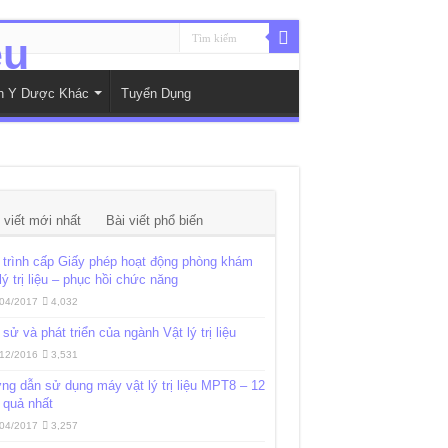
nh Y Dược Khác
Tuyển Dụng
 viết mới nhất
Bài viết phổ biến
trình cấp Giấy phép hoạt động phòng khám
lý trị liệu – phục hồi chức năng
04/2017
4,032
 sử và phát triển của ngành Vật lý trị liệu
12/2016
3,531
g dẫn sử dụng máy vật lý trị liệu MPT8 – 12
 quả nhất
04/2017
3,257