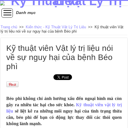
Danh mục
Trang chủ
>>
Kiến thức - Kỹ Thuật Vật Lý Trị Liệu
>>
Kỹ thuật viên Vật
lý trị liệu nói về sự nguy hại của bệnh Béo phì
Kỹ thuật viên Vật lý trị liệu nói
về sự nguy hại của bệnh Béo
phì
Béo phì không chỉ ảnh hưởng xấu đến ngoại hình mà còn
gây ra nhiều tác hại cho sức khỏe.
Kỹ thuật viên vật lý trị
liệu
sẽ liệt kê ra những mối nguy hại của tình trạng thừa
cân, béo phì để bạn có động lực thay đổi các thói quen
không lành mạnh.