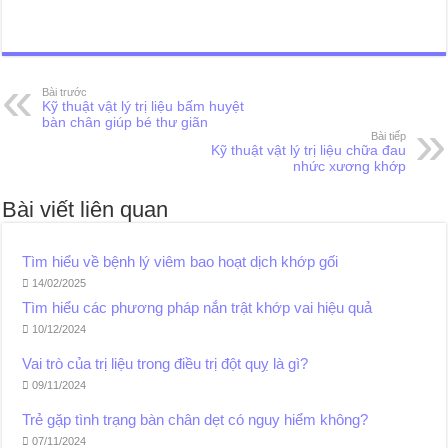
Bệnh viện thẩm mỹ Gangwhoo
Bệnh viện thẩm mỹ Gangwhoo
Bệnh viện thẩm mỹ Gangwhoo
Bệnh viện thẩm mỹ Gangwhoo
Bác sĩ Phùng Mạnh Cường
Bác sĩ Phùng Mạnh Cường
Bài trước
Kỹ thuật vật lý trị liệu bấm huyệt
bàn chân giúp bé thư giãn
Bài tiếp
Kỹ thuật vật lý trị liệu chữa đau
nhức xương khớp
Bài viết liên quan
Tìm hiểu về bệnh lý viêm bao hoạt dịch khớp gối
14/02/2025
Tìm hiểu các phương pháp nắn trật khớp vai hiệu quả
10/12/2024
Vai trò của trị liệu trong điều trị đột quỵ là gì?
09/11/2024
Trẻ gặp tình trạng bàn chân dẹt có nguy hiểm không?
07/11/2024