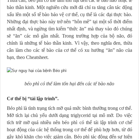
Thừa cân, béo phì có thể làm tổn hại đến các tế bào não hoặc tế
bào thần kinh. Một nghiên cứu mới đã chỉ ra tăng cân tác động
xấu lên một số tế bào bảo vệ cơ thể, cụ thể là các đại thực bào.
Những đại thực bào này trở nên “hôn mê” tại một số thời điểm
nhất định, và ngừng tìm kiếm “thức ăn” mà thay vào đó chúng
sẽ “ăn” các mô gần nhất. Trong trường hợp của bộ não, đó
chính là những tế bào thần kinh. Vì vậy, theo nghĩa đen, thừa
cân làm cho các tế bào của cơ thể có xu hướng “ăn” não của
bạn, theo Cheatsheet.
béo phì có thể làm tổn hại đến các tế bào não
Cơ thể bị “tái lập trình”.
Béo phì là tình trạng tích mỡ quá mức bình thường trong cơ thể.
Mỡ tích lại chủ yếu dưới dạng triglycerid tại mô mỡ. Do việc
tích trữ mỡ quá nhiều nên béo phì có thể tái lập trình cơ chế
hoạt động của các hệ thống trong cơ thể để phù hợp hơn, từ đó
gây khó khăn cho việc giảm cân. Béo phì tác động đến sự hiện