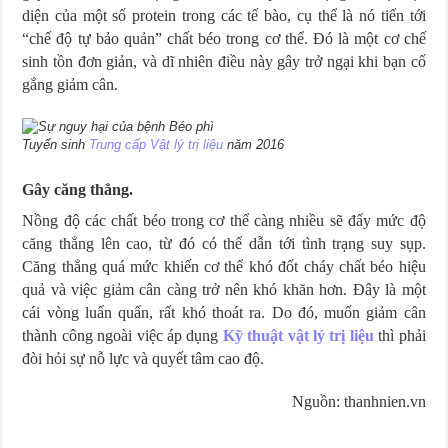
diện của một số protein trong các tế bào, cụ thể là nó tiến tới
“chế độ tự bảo quản” chất béo trong cơ thể. Đó là một cơ chế
sinh tồn đơn giản, và dĩ nhiên điều này gây trở ngại khi bạn cố
gắng giảm cân.
Tuyển sinh
Trung cấp Vật lý trị liệu
năm 2016
Gây căng thẳng.
Nồng độ các chất béo trong cơ thể càng nhiều sẽ đẩy mức độ
căng thẳng lên cao, từ đó có thể dẫn tới tình trạng suy sụp.
Căng thẳng quá mức khiến cơ thể khó đốt cháy chất béo hiệu
quả và việc giảm cân càng trở nên khó khăn hơn. Đây là một
cái vòng luẩn quẩn, rất khó thoát ra. Do đó, muốn giảm cân
thành công ngoài việc áp dụng
Kỹ thuật vật lý trị liệu
thì phải
đòi hỏi sự nỗ lực và quyết tâm cao độ.
Nguồn: thanhnien.vn