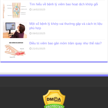
Tìm hiểu về bệnh lý viêm bao hoạt dịch khớp gối
14/02/2025
Một số bệnh lý khớp vai thường gặp và cách trị liệu
phù hợp
09/02/2025
Điều trị viêm bao gân mỏm trâm quay như thế nào?
21/01/2025