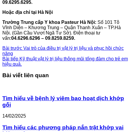
09.6295.6295.
Hoặc địa chỉ tại Hà Nội
Trường Trung cấp Y khoa Pasteur Hà Nội:
Số 101 Tô
Vĩnh Diện – Khương Trung – Quận Thanh Xuân – TP.Hà
Nội. (Gần Cầu Vượt Ngã Tư Sở). Điện thoại tư
vấn:
04.6296.6296 – 09.8259.8259.
Bài trước
Vai trò của điều trị vật lý trị liệu và phục hồi chức
năng
Bài tiếp
Kỹ thuật vật lý trị liệu thông mũi tống đàm cho trẻ em
hiệu quả.
Bài viết liên quan
Tìm hiểu về bệnh lý viêm bao hoạt dịch khớp
gối
14/02/2025
Tìm hiểu các phương pháp nắn trật khớp vai