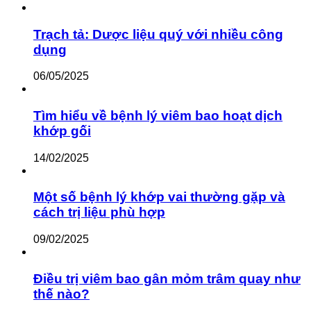
Trạch tả: Dược liệu quý với nhiều công
dụng
06/05/2025
Tìm hiểu về bệnh lý viêm bao hoạt dịch
khớp gối
14/02/2025
Một số bệnh lý khớp vai thường gặp và
cách trị liệu phù hợp
09/02/2025
Điều trị viêm bao gân mỏm trâm quay như
thế nào?