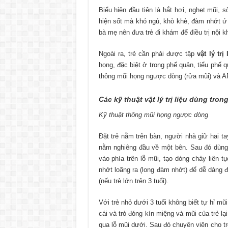
Biểu hiện đầu tiên là hắt hơi, nghẹt mũi, 
hiện sốt mà khó ngủ, khò khè, đàm nhớt ứ 
bà mẹ nên đưa trẻ đi khám để điều trị nội k
Ngoài ra, trẻ cần phải được tập
vật lý trị 
họng, đặc biệt ở trong phế quản, tiểu phế
thông mũi họng ngược dòng (rửa mũi) và AF
Các kỹ thuật vật lý trị liệu dùng tro
Kỹ thuật thông mũi họng ngược dòng
Đặt trẻ nằm trên bàn, người nhà giữ hai t
nằm nghiêng đầu về một bên. Sau đó dùng n
vào phía trên lỗ mũi, tạo dòng chảy liên
nhớt loãng ra (long đàm nhớt) để dễ dàng đ
(nếu trẻ lớn trên 3 tuổi).
Với trẻ nhỏ dưới 3 tuổi không biết tự hỉ mũ
cái và trỏ đóng kín miệng và mũi của trẻ lạ
qua lỗ mũi dưới. Sau đó chuyên viên cho tr