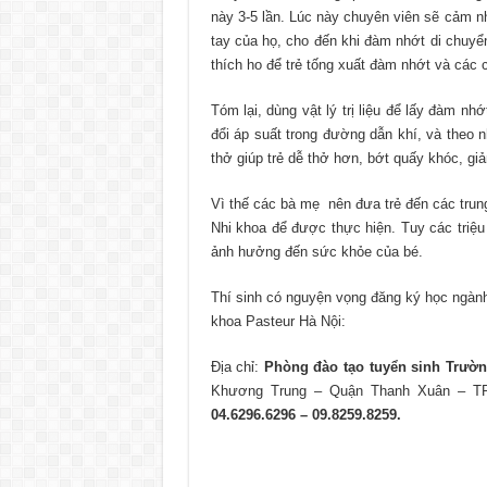
này 3-5 lần. Lúc này chuyên viên sẽ cảm n
tay của họ, cho đến khi đàm nhớt di chuyể
thích ho để trẻ tống xuất đàm nhớt và các ch
Tóm lại, dùng vật lý trị liệu để lấy đàm nh
đổi áp suất trong đường dẫn khí, và theo 
thở giúp trẻ dễ thở hơn, bớt quấy khóc, giả
Vì thế các bà mẹ nên đưa trẻ đến các trung
Nhi khoa để được thực hiện. Tuy các triệ
ảnh hưởng đến sức khỏe của bé.
Thí sinh có nguyện vọng đăng ký học ngà
khoa Pasteur Hà Nội:
Địa chỉ:
Phòng đào tạo tuyển sinh Trườn
Khương Trung – Quận Thanh Xuân – T
04.6296.6296 – 09.8259.8259.