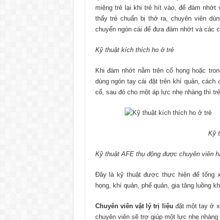
miệng trẻ lại khi trẻ hít vào, để đàm nhớt
thấy trẻ chuẩn bị thở ra, chuyên viên dù
chuyển ngón cái để đưa đàm nhớt và các chấ
Kỹ thuật kích thích ho ở trẻ
Khi đàm nhớt nằm trên cổ họng hoặc tron
dùng ngón tay cái đặt trên khí quản, cách
cổ, sau đó cho một áp lực nhẹ nhàng thì tr
Kỹ t
Kỹ thuật AFE thụ động được chuyên viên h
Đây là kỹ thuật được thực hiện để tống
họng, khí quản, phế quản, gia tăng luồng kh
Chuyên viên vật lý trị liệu
đặt một tay ở x
chuyên viên sẽ trợ giúp một lực nhẹ nhàng đế