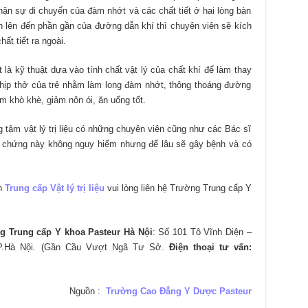
hận sự di chuyển của đàm nhớt và các chất tiết ở hai lòng bàn
n lên đến phần gần của đường dẫn khí thì chuyên viên sẽ kích
ất tiết ra ngoài.
ớt là kỹ thuật dựa vào tính chất vật lý của chất khí để làm thay
nhịp thở của trẻ nhằm làm long đàm nhớt, thông thoáng đường
m khò khè, giảm nôn ói, ăn uống tốt.
 tâm vật lý trị liệu có những chuyên viên cũng như các Bác sĩ
u chứng này không nguy hiểm nhưng để lâu sẽ gây bệnh và có
nh
Trung cấp Vật lý trị liệu
vui lòng liên hệ Trường Trung cấp Y
g Trung cấp Y khoa Pasteur Hà Nội
: Số 101 Tô Vĩnh Diện –
P.Hà Nội. (Gần Cầu Vượt Ngã Tư Sở.
Điện thoại tư vấn:
Nguồn :
Trường Cao Đẳng Y Dược Pasteur