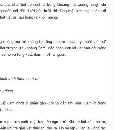
 và các chất tiết còn sót lại trong khoang mũi xuống họng. Khi
ng ngón cái đặt dưới góc lưỡi rồi dùng một lực nhẹ nhàng di
t tiết từ hầu họng ra khỏi miệng.
g miệng mà trẻ không tự tống ra được, các kỹ thuật viên sẽ
 đầu xương ức khoảng 5cm, các ngón còn lại đặt sau cột sống
ẻ sẽ ho và tống xuất đàm nhớt ra ngoài.
huật kích thích ho ở trẻ
ay dùng
 xuất đàm nhớt ở phần gần đường dẫn khí như: đàm ở trong
í thở ra.
ương sườn cuối, một tay trên ngực trẻ. Khi trẻ bắt đầu thở ra,
n khi trẻ gần kết thúc thì thở ra. Họ sẽ lặp đi lặp lại động tác