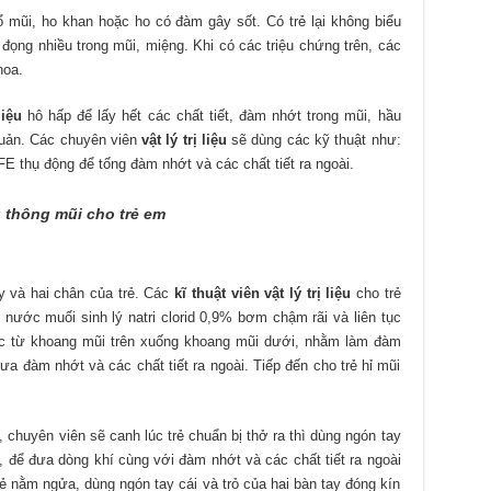
sổ mũi, ho khan hoặc ho có đàm gây sốt. Có trẻ lại không biểu
đọng nhiều trong mũi, miệng. Khi có các triệu chứng trên, các
hoa.
liệu
hô hấp để lấy hết các chất tiết, đàm nhớt trong mũi, hầu
 quản. Các chuyên viên
vật lý trị liệu
sẽ dùng các kỹ thuật như:
E thụ động để tống đàm nhớt và các chất tiết ra ngoài.
ng thông mũi cho trẻ em
ay và hai chân của trẻ. Các
kĩ thuật viên vật lý trị liệu
cho trẻ
ước muối sinh lý natri clorid 0,9% bơm chậm rãi và liên tục
 tục từ khoang mũi trên xuống khoang mũi dưới, nhằm làm đàm
ưa đàm nhớt và các chất tiết ra ngoài. Tiếp đến cho trẻ hỉ mũi
i, chuyên viên sẽ canh lúc trẻ chuẩn bị thở ra thì dùng ngón tay
i, để đưa dòng khí cùng với đàm nhớt và các chất tiết ra ngoài
ẻ nằm ngửa, dùng ngón tay cái và trỏ của hai bàn tay đóng kín