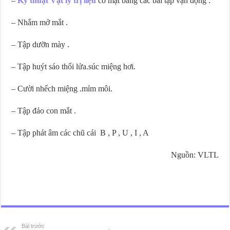
–
Kỹ thuật Vật lý trị liệu
cơ mặt bằng các bài tập vận động :
– Nhắm mở mắt .
– Tập dưỡn mày .
– Tập huýt sáo thổi lửa.súc miệng hơi.
– Cười nhếch miệng .mỉm môi.
– Tập đảo con mắt .
– Tập phát âm các chũ cái B , P , U , I , A
Nguồn: VLTL
Bệnh viện thẩm mỹ Gangwhoo
Bệnh viện thẩm mỹ Gangwhoo
Bệnh viện thẩm mỹ Gangwhoo
Bệnh viện thẩm mỹ Gangwhoo
Bác sĩ Phùng Mạnh Cường
Bác sĩ Phùng Mạnh Cường
Bài trước