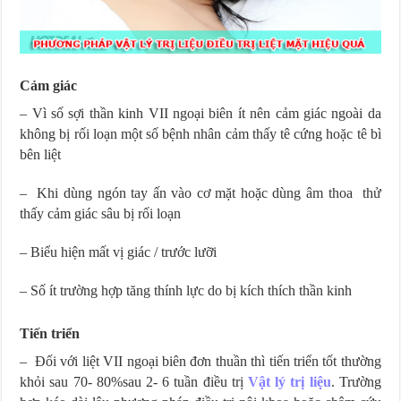
Cảm giác
– Vì số sợi thần kinh VII ngoại biên ít nên cảm giác ngoài da
không bị rối loạn một số bệnh nhân cảm thấy tê cứng hoặc tê bì
bên liệt
– Khi dùng ngón tay ấn vào cơ mặt hoặc dùng âm thoa thử
thấy cảm giác sâu bị rối loạn
– Biểu hiện mất vị giác / trước lưỡi
– Số ít trường hợp tăng thính lực do bị kích thích thần kinh
Tiến triển
– Đối với liệt VII ngoại biên đơn thuần thì tiến triển tốt thường
khỏi sau 70- 80%sau 2- 6 tuần điều trị
Vật lý trị liệu
. Trường