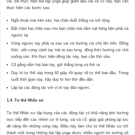
vai. Để thực hiện bài tập yoga giúp giảm đau vai và cổ này, bạn cần
thực hiện các bước sau:
Ngồi thoải mái trên sàn, hai chân duỗi thẳng và mở rộng.
Bắt chéo hai chân sao cho bàn chân trái nằm sát hông bên phải và
ngược lại.
Vòng ngược tay phải ra sau vai và hướng cùi chỏ lên trên. Đồng
thời, uốn cong cánh tay trái ra sau lưng, đồng thời hướng cùi chỏ
xuống sàn. Khi thực hiện động tác này, bạn cần thở sâu.
Cố gắng nắm hai bàn tay, giữ thẳng lưng và thở ra.
Duy trì tư thế này trong 60 giây rồi quay về tư thế ban đầu. Trong
suốt thời gian này, hãy duy trì hơi thở đều đặn.
Lặp lại các động tác với vị trí tay đảo ngược.
1.4. Tư thế Nhân sư
Tư thế Nhân sư tập trung vào các động tác có khả năng ảnh hưởng
trực tiếp đến các nhóm cơ ở lưng, vai và cổ, giúp giải phóng áp lực
đè nặng lên những vùng này. Điều này làm cho tư thế Nhân sư trở
thành một trong những bài tập yoga được nhiều người tin tưởng sẽ