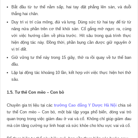
Bắt đầu từ tư thế nằm sấp, hai tay đặt phẳng lên sàn, và duỗi
thẳng hai chân.
Duy trì vị trí của mông, đùi và lưng. Dùng sức từ hai tay để từ từ
nâng nửa phần trên cơ thể khỏi sàn. Cố gắng mở ngực ra, cùng
với việc hướng cằm về phía trước. Hít sâu trong quá trình thực
hiện động tác này. Đồng thời, phần bụng cần được giữ nguyên ở
vị trí đất.
Giữ vững tư thế này trong 15 giây, thở ra rồi quay về tư thế ban
đầu.
Lặp lại động tác khoảng 10 lần, kết hợp với việc thực hiện hơi thở
sâu.
1.5. Tư thế Con mèo – Con bò
Chuyên gia trị liệu tại các
trường Cao đẳng Y Dược Hà Nội
chia sẻ
tư thế Con mèo – Con bò, một bài tập yoga phổ biến, đóng vai trò
quan trọng trong việc giảm đau ở vai và cổ. Không chỉ giúp giảm đau
mà còn tăng cường sự linh hoạt và sức khỏe cho khu vực vai và cổ.