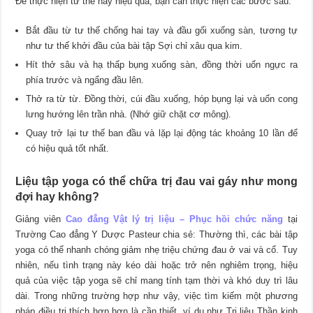
Để thực hiện tư thế này hiệu quả, bạn cần thực hiện các bước sau:
Bắt đầu từ tư thế chống hai tay và đầu gối xuống sàn, tương tự
như tư thế khởi đầu của bài tập Sợi chỉ xâu qua kim.
Hít thở sâu và hạ thấp bụng xuống sàn, đồng thời uốn ngực ra
phía trước và ngẩng đầu lên.
Thở ra từ từ. Đồng thời, cúi đầu xuống, hóp bụng lại và uốn cong
lưng hướng lên trần nhà. (Nhớ giữ chặt cơ mông).
Quay trở lại tư thế ban đầu và lặp lại động tác khoảng 10 lần để
có hiệu quả tốt nhất.
Liệu tập yoga có thể chữa trị đau vai gáy như mong
đợi hay không?
Giảng viên
Cao đẳng Vật lý trị liệu – Phục hồi chức năng
tại
Trường Cao đẳng Y Dược Pasteur chia sẻ: Thường thì, các bài tập
yoga có thể nhanh chóng giảm nhẹ triệu chứng đau ở vai và cổ. Tuy
nhiên, nếu tình trạng này kéo dài hoặc trở nên nghiêm trọng, hiệu
quả của việc tập yoga sẽ chỉ mang tính tạm thời và khó duy trì lâu
dài. Trong những trường hợp như vậy, việc tìm kiếm một phương
pháp điều trị thích hợp hơn là cần thiết, ví dụ như Trị liệu Thần kinh