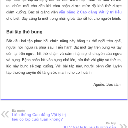
ra, chúm môi cho đến khi cảm nhận được mức độ khó thở được
giảm xuống. Bác sĩ giảng viên
văn bằng 2 Cao đẳng Vật lý trị liệu
cho biết, đây cũng là một trong những bài tập rất tốt cho người bệnh.
Bài tập thở bụng
Bắt đầu bài tập phục hồi chức năng này bằng tư thế ngồi trên ghế,
người hơi ngửa ra phía sau. Tiến hành đặt một tay trên bụng và tay
còn lại trên ngực, hít thở chậm và cảm nhận sự di chuyển của ngực
và bụng. Bệnh nhân hít vào bụng nhô lên, nín thở vài giây và thở ra,
lúc này bụng sẽ xẹp xuống. Với bài tập này, người bệnh cần luyện
tập thường xuyên để tăng sức mạnh cho cơ hoành.
Nguồn: Sưu tầm.
Bài trước
Liên thông Cao đẳng Vật lý trị
liệu có lớp cuối tuần không?
Bài tiếp
KTV Vật lý trị liệu hướng dẫn