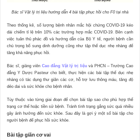
Bác sĩ Vật lý trị liệu hướng dẫn 4 bài tập phục hồi cho F0 tại nhà
Theo thống kê, số lượng bệnh nhân mắc hội chứng COVID-19 kéo
dài chiếm tỉ lệ trên 10% các trường hợp mắc COVID-19. Bên cạnh
việc tuân thủ phác đồ và hướng dẫn của Bộ Y tế, người bệnh cần
chú trọng bổ sung dinh dưỡng cũng như tập thể dục nhẹ nhàng để
tăng khả năng phục hồi.
Bác sĩ, giảng viên
Cao đẳng Vật lý trị liệu
và PHCN – Trường Cao
đẳng Y Dược Pasteur cho biết, thực hiện các bài tập thể dục nhẹ
nhàng có tác dụng thư giãn các cơ, hỗ trợ lưu thông máu, tăng độ
dẻo dai và sức khỏe cho bệnh nhân.
Tùy thuộc vào từng giai đoạn để chọn bài tập sao cho phù hợp thể
trạng cơ thể hoặc tiền sử bệnh. Tránh tình trạng gắng sức quá nhiều
gây ảnh hưởng đến sức khỏe. Sau đây là gợi ý một số bài tập cho
người bệnh để phục hồi sức khỏe.
Bài tập giãn cơ vai