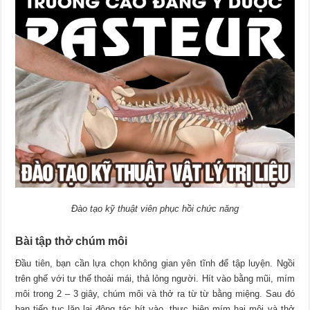
Đào tạo kỹ thuật viên phục hồi chức năng
Bài tập thở chúm môi
Đầu tiên, bạn cần lựa chọn không gian yên tĩnh để tập luyện. Ngồi
trên ghế với tư thế thoải mái, thả lỏng người. Hít vào bằng mũi, mím
môi trong 2 – 3 giây, chúm môi và thở ra từ từ bằng miệng. Sau đó
bạn tiếp tục lặp lại động tác hít vào, thực hiện mím hai môi và thở