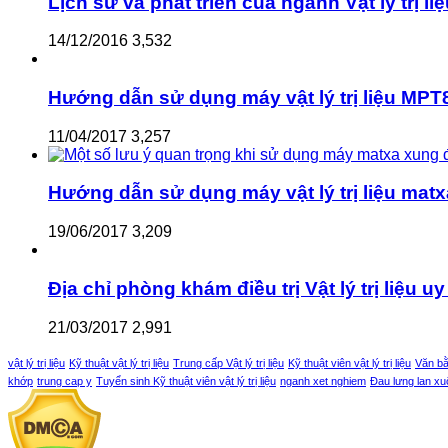
Lịch sử và phát triển của ngành Vật lý trị li
14/12/2016
3,532
Hướng dẫn sử dụng máy vật lý trị liệu MPT8
11/04/2017
3,257
Hướng dẫn sử dụng máy vật lý trị liệu matx
19/06/2017
3,209
Địa chỉ phòng khám điều trị Vật lý trị liệu uy 
21/03/2017
2,991
vật lý trị liệu
Kỹ thuật vật lý trị liệu
Trung cấp Vật lý trị liệu
Kỹ thuật viên vật lý trị liệu
Văn bằn
khớp
trung cap y
Tuyển sinh Kỹ thuật viên vật lý trị liệu
nganh xet nghiem
Đau lưng lan x