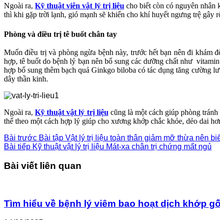
Ngoài ra,
Kỹ thuật viên vật lý trị liệu
cho biết còn có nguyên nhân k
thì khi gặp trời lạnh, gió mạnh sẽ khiến cho khí huyết ngưng trệ gây r
Phòng và điều trị tê buốt chân tay
Muốn điều trị và phòng ngừa bệnh này, trước hết bạn nên đi khám để 
hợp, tê buốt do bệnh lý bạn nên bổ sung các dưỡng chất như vitamin 
hợp bổ sung thêm bạch quả Ginkgo biloba có tác dụng tăng cường lưu
dây thần kinh.
Ngoài ra,
Kỹ thuật vật lý trị liệu
cũng là một cách giúp phòng tránh 
thể theo một cách hợp lý giúp cho xương khớp chắc khỏe, dẻo dai h
Bài trước
Bài tập Vật lý trị liệu toàn thân giảm mỡ thừa nên bi
Bài tiếp
Kỹ thuật vật lý trị liệu Mát-xa chân trị chứng mất ngủ
Bài viết liên quan
Tìm hiểu về bệnh lý viêm bao hoạt dịch khớp gố