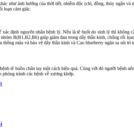
hác như ảnh hưởng của thời tiết, nhiễm độc (chì, đồng, thủy ngân và
ối loạn cảm giác.
xác định nguyên nhân bệnh lý. Nếu là tê buốt do sinh lý thì không cần
nhóm B(B1,B2,B6) giúp giảm đau trong dây thần kinh, chống rối lọan t
 thông máu và bảo vệ dây thần kinh và Cao blueberry ngăn sa sút trí 
bệnh tê buồn chân tay một cách hiệu quả. Cùng với đó người bệnh nên
ơn phòng tránh các bệnh về xương khớp.
ết
i