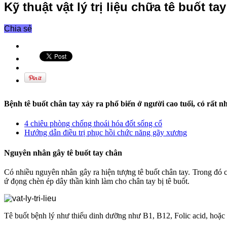
Kỹ thuật vật lý trị liệu chữa tê buốt ta
Chia sẻ
Bệnh tê buốt chân tay xảy ra phổ biến ở người cao tuổi, có rất
4 chiêu phòng chống thoái hóa đốt sống cổ
Hướng dẫn điều trị phục hồi chức năng gãy xương
Nguyên nhân gây tê buốt tay chân
Có nhiều nguyên nhân gây ra hiện tượng tê buốt chân tay. Trong đó có
ứ đọng chèn ép dây thần kinh làm cho chân tay bị tê buốt.
Tê buốt bệnh lý như thiếu dinh dưỡng như B1, B12, Folic acid, hoặc