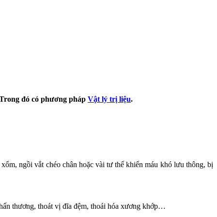
ị. Trong đó có phương pháp
Vật lý trị liệu
.
i xổm, ngồi vắt chéo chân hoặc vài tư thế khiến máu khó lưu thông, bị
chấn thương, thoát vị đĩa đệm, thoái hóa xương khớp…