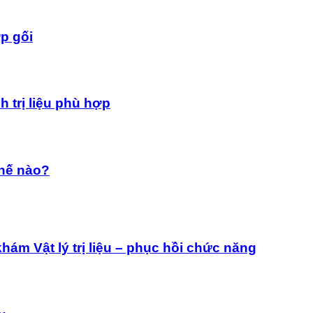
p gối
 trị liệu phù hợp
thế nào?
ám Vật lý trị liệu – phục hồi chức năng