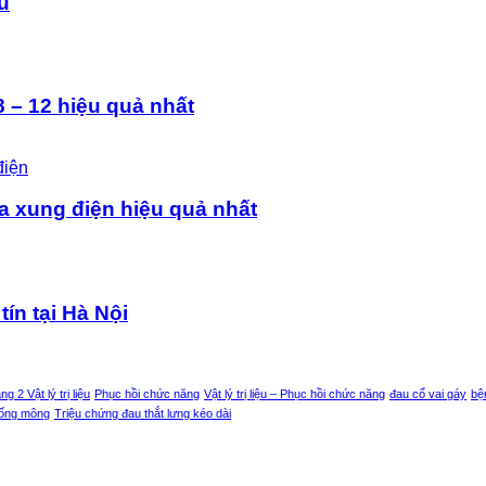
ệu
 – 12 hiệu quả nhất
a xung điện hiệu quả nhất
tín tại Hà Nội
g 2 Vật lý trị liệu
Phục hồi chức năng
Vật lý trị liệu – Phục hồi chức năng
đau cổ vai gáy
bệ
uống mông
Triệu chứng đau thắt lưng kéo dài