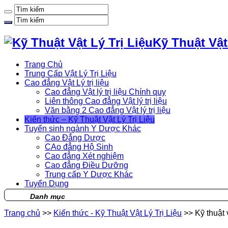
Kỹ Thuật Vật
Trang Chủ
Trung Cấp Vật Lý Trị Liệu
Cao đẳng Vật Lý trị liệu
Cao đẳng Vật lý trị liệu Chính quy
Liên thông Cao đẳng Vật lý trị liệu
Văn bằng 2 Cao đẳng Vật lý trị liệu
Kiến thức – Kỹ Thuật Vật Lý Trị Liệu
Tuyển sinh ngành Y Dược Khác
Cao Đẳng Dược
CAo đẳng Hộ Sinh
Cao đẳng Xét nghiệm
Cao đẳng Điều Dưỡng
Trung cấp Y Dược Khác
Tuyển Dụng
Danh mục
Trang chủ
>>
Kiến thức - Kỹ Thuật Vật Lý Trị Liệu
>>
Kỹ thuật 