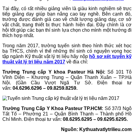
Tại đây, có rất nhiều giảng viên là giàu kinh nghiệm sẽ trực
tiếp giảng dạy giúp bạn nâng cao tay nghề. Bên cạnh đó,
trường được đánh giá cao về chất lượng giảng dạy, cơ sở
vật chất, trang thiết bị thực hành hiện đại. Đây chính là cơ
hội tốt giúp các bạn thí sinh lựa chọn cho mình một hướng đi
thích hợp nhất.
Trong năm 2017, trường tuyển sinh theo hình thức xét học
bạ THCS, chính vì thế những thí sinh có nguyện vọng học
tập ngành Kỹ thuật vật lý trị liệu hãy nộp
hồ sơ xét tuyển kỹ
thuật vật lý trị liệu năm 2017
về địa chỉ:
Trường Trung cấp Y khoa Pasteur Hà Nội:
Số 101 Tô
Vĩnh Diện – Khương Trung – Quận Thanh Xuân – TP.Hà
Nội. (Gần Cầu Vượt Ngã Tư Sở. Điện thoại tư
vấn:
04.6296.6296 – 09.8259.8259.
Trường Trung Cấp Y Khoa Pasteur TP.HCM:
Số 37/3 Ngô
Tất Tố – Phường 21 – Quận Bình Thạnh – Thành phố Hồ
Chí Minh. Điện thoại tư vấn:
08.6295.6295 – 09.6295.6295.
Nguồn: Kythuatvatlytrilieu.com