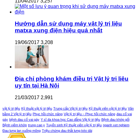
11/04/2017
3,257
Hướng dẫn sử dụng máy vật lý trị liệu
matxa xung điện hiệu quả nhất
19/06/2017
3,208
Địa chỉ phòng khám điều trị Vật lý trị liệu
uy tín tại Hà Nội
21/03/2017
2,991
vật lý trị liệu
Kỹ thuật vật lý trị liệu
Trung cấp Vật lý trị liệu
Kỹ thuật viên vật lý trị liệu
Văn
bằng 2 Vật lý trị liệu
Phục hồi chức năng
Vật lý trị liệu – Phục hồi chức năng
đau cổ vai
gáy
bệnh đau cổ vai gáy
Y sĩ đa khoa học Cao đẳng Vật lý trị liệu
Bệnh đau khớp gối
Bệnh viêm khớp
trung cap y
Tuyển sinh Kỹ thuật viên vật lý trị liệu
nganh xet nghiem
Đau lưng lan xuống mông
Triệu chứng đau thắt lưng kéo dài