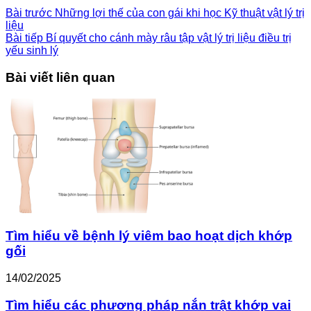
Bài trước
Những lợi thế của con gái khi học Kỹ thuật vật lý trị
liệu
Bài tiếp
Bí quyết cho cánh mày râu tập vật lý trị liệu điều trị
yếu sinh lý
Bài viết liên quan
Tìm hiểu về bệnh lý viêm bao hoạt dịch khớp
gối
14/02/2025
Tìm hiểu các phương pháp nắn trật khớp vai