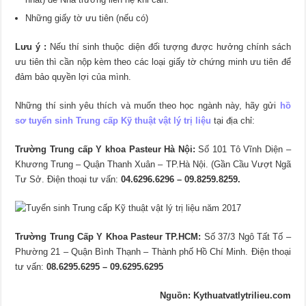
Những giấy tờ ưu tiên (nếu có)
Lưu ý :
Nếu thí sinh thuộc diện đối tượng được hưởng chính sách
ưu tiên thì cần nộp kèm theo các loại giấy tờ chứng minh ưu tiên để
đảm bảo quyền lợi của mình.
Những thí sinh yêu thích và muốn theo học ngành này, hãy gửi
hồ
sơ tuyển sinh Trung cấp Kỹ thuật vật lý trị liệu
tại địa chỉ:
Trường Trung cấp Y khoa Pasteur Hà Nội:
Số 101 Tô Vĩnh Diện –
Khương Trung – Quận Thanh Xuân – TP.Hà Nội. (Gần Cầu Vượt Ngã
Tư Sở. Điện thoại tư vấn:
04.6296.6296 – 09.8259.8259.
Trường Trung Cấp Y Khoa Pasteur TP.HCM:
Số 37/3 Ngô Tất Tố –
Phường 21 – Quận Bình Thạnh – Thành phố Hồ Chí Minh. Điện thoại
tư vấn:
08.6295.6295 – 09.6295.6295
Nguồn: Kythuatvatlytrilieu.com