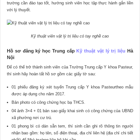
trường cần đào tạo tốt, hướng sinh viên học tập thực hành gắn liền
với lý thuyết.
Kỹ thuật viên vật lý trị liệu có tay nghề cao
Hồ sơ đăng ký học Trung cấp
Kỹ thuật vật lý trị liệu
Hà
Nội
Để có thể trở thành sinh viên của Trường Trung cấp Y khoa Pasteur,
thí sinh hãy hoàn tất hồ sơ gồm các giấy tờ sau:
01 phiếu đăng ký xét tuyển Trung cấp Y khoa Pasteurtheo mẫu
được áp dụng cho năm 2017.
Bản photo có công chứng học bạ THCS.
04 ảnh 3×4 + 01 bản sao giấy khai sinh có công chứng của UBND
xã phường nơi cư trú.
01 phong bì có dán sẵn tem, thí sinh cần ghi rõ thông tin người
nhận bao gồm: họ tên, số điện thoại, địa chỉ liên hệ (địa chỉ chi tiết
nhất) để Nhà trường liên hệ khi cần.