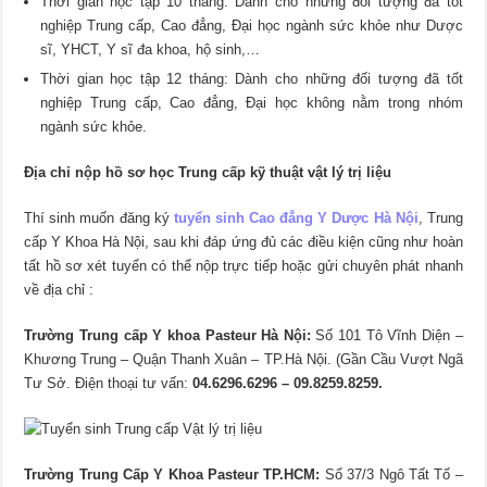
Thời gian học tập 10 tháng: Dành cho những đối tượng đã tốt
nghiệp Trung cấp, Cao đẳng, Đại học ngành sức khỏe như Dược
sĩ, YHCT, Y sĩ đa khoa, hộ sinh,…
Thời gian học tập 12 tháng: Dành cho những đối tượng đã tốt
nghiệp Trung cấp, Cao đẳng, Đại học không nằm trong nhóm
ngành sức khỏe.
Địa chỉ nộp hồ sơ học Trung cấp kỹ thuật vật lý trị liệu
Thí sinh muốn đăng ký
tuyển sinh Cao đẳng Y Dược Hà Nội
, Trung
cấp Y Khoa Hà Nội, sau khi đáp ứng đủ các điều kiện cũng như hoàn
tất hồ sơ xét tuyển có thể nộp trực tiếp hoặc gửi chuyên phát nhanh
về địa chỉ :
Trường Trung cấp Y khoa Pasteur Hà Nội:
Số 101 Tô Vĩnh Diện –
Khương Trung – Quận Thanh Xuân – TP.Hà Nội. (Gần Cầu Vượt Ngã
Tư Sở. Điện thoại tư vấn:
04.6296.6296 – 09.8259.8259.
Trường Trung Cấp Y Khoa Pasteur TP.HCM:
Số 37/3 Ngô Tất Tố –