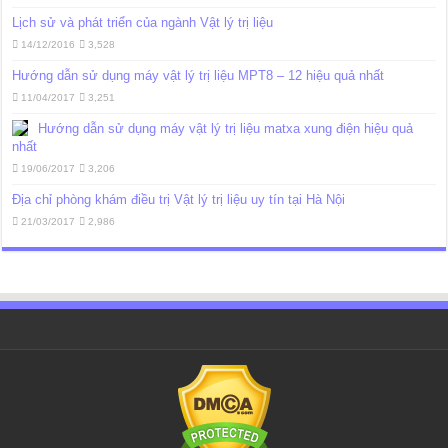
Lịch sử và phát triển của ngành Vật lý trị liệu
14/12/2016
3,528
Hướng dẫn sử dụng máy vật lý trị liệu MPT8 – 12 hiệu quả nhất
11/04/2017
3,251
Hướng dẫn sử dụng máy vật lý trị liệu matxa xung điện hiệu quả
nhất
19/06/2017
3,206
Địa chỉ phòng khám điều trị Vật lý trị liệu uy tín tại Hà Nội
21/03/2017
2,986