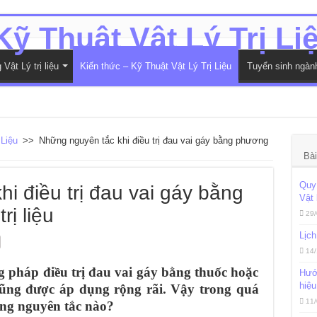
Vật Lý trị liệu
Kiến thức – Kỹ Thuật Vật Lý Trị Liệu
Tuyển sinh ngà
 Liệu
>>
Những nguyên tắc khi điều trị đau vai gáy bằng phương
Bài
Quy 
i điều trị đau vai gáy bằng
Vật 
rị liệu
29/
Lịch
14/
 pháp điều trị đau vai gáy bằng thuốc hoặc
Hướn
hiệu
u cũng được áp dụng rộng rãi. Vậy trong quá
11/
ững nguyên tắc nào?