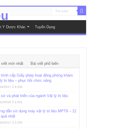
nh Y Dược Khác
Tuyển Dụng
 viết mới nhất
Bài viết phổ biến
trình cấp Giấy phép hoạt động phòng khám
lý trị liệu – phục hồi chức năng
04/2017
4,030
 sử và phát triển của ngành Vật lý trị liệu
12/2016
3,531
g dẫn sử dụng máy vật lý trị liệu MPT8 – 12
 quả nhất
04/2017
3,255