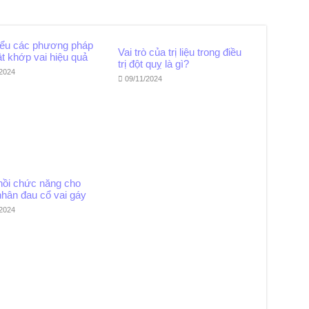
iểu các phương pháp
Vai trò của trị liệu trong điều
ật khớp vai hiệu quả
trị đột quỵ là gì?
/2024
09/11/2024
hồi chức năng cho
nhân đau cổ vai gáy
/2024