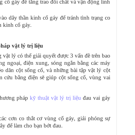
 cổ gáy để tăng trao đổi chất và vận động linh
ào dây thần kinh cổ gáy để tránh tình trạng co
n kinh cổ gáy.
p vật lý trị liệu
 vật lý có thể giải quyết được 3 vấn đề trên bao
ồng ngoại, điện xung, sóng ngắn bằng các máy
kéo dãn cột sống cổ, và những bài tập vật lý cột
 cứu bằng điện sẽ giúp cột sống cổ, vùng vai
 phương pháp
kỹ thuật vật lý trị liệu
đau vai gáy
 các cơn co thắt cơ vùng cổ gáy, giải phóng sự
đây để làm cho bạn bớt đau.