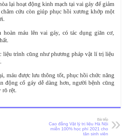
a lại hoạt động kinh mạch tại vai gáy để giảm
 châm cứu còn giúp phục hồi xương khớp một
i.
ần hoàn máu lên vai gáy, có tác dụng giãn cơ,
hất.
iệu trình cũng như phương pháp vật lí trị liệu
.
ại, máu được lưu thông tốt, phục hồi chức năng
vận động cổ gáy dễ dàng hơn, người bệnh cũng
rõ rệt.
Bài tiếp
Cao đẳng Vật lý trị liệu Hà Nội
miễn 100% học phí 2021 cho
tân sinh viên