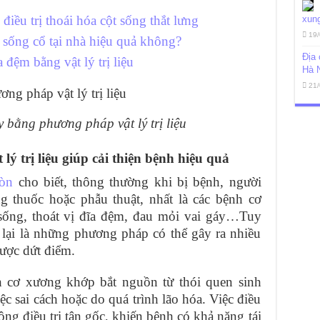
 điều trị thoái hóa cột sống thắt lưng
xung
19/
ốt sống cổ tại nhà hiệu quả không?
Địa 
a đệm bằng vật lý trị liệu
Hà 
21/
y bằng phương pháp vật lý trị liệu
lý trị liệu giúp cải thiện bệnh hiệu quả
òn
cho biết, thông thường khi bị bệnh, người
g thuốc hoặc phẫu thuật, nhất là các bệnh cơ
sống, thoát vị đĩa đệm, đau mỏi vai gáy…Tuy
 lại là những phương pháp có thể gây ra nhiều
được dứt điểm.
 cơ xương khớp bắt nguồn từ thói quen sinh
ệc sai cách hoặc do quá trình lão hóa. Việc điều
ông điều trị tận gốc, khiến bệnh có khả năng tái