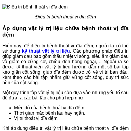
Điều trị bệnh thoát vị đĩa đệm
Áp dụng vật lý trị liệu chữa bệnh thoát vị đĩa
đệm
Hiện nay, để điều trị bệnh thoát vị đĩa đệm, người ta có thể
sử dụng
kỹ thuật vật lý trị liệu
. Các phương pháp điều trị
giúp giảm đau bao gồm thấu nhiệt vi sóng, siêu âm giảm đau
và giảm co cứng cơ, chiều đèn hồng ngoại,… Ngoài ra sẽ
được kỹ thuật viên vật lý trị liệu hướng dẫn một số bài tập
kéo giãn cột sống, giúp đĩa đệm được trở về vị trí ban đầu,
kèm theo các bài tập nhằm giữ vững cột sống, duy trì sức
bền của cột sống.
Một quy trình tập vật lý trị liệu cần dựa vào những yếu tố sau
để đưa ra các bài tập cho phù hợp như:
Mức độ của bệnh thoát vị đĩa đệm.
Thời gian mắc bệnh lâu hay ngắn.
Vị trí thoát vị đĩa đệm.
Khi áp dụng điều trị vật lý trị liệu chữa bệnh thoát vị đĩa đệm