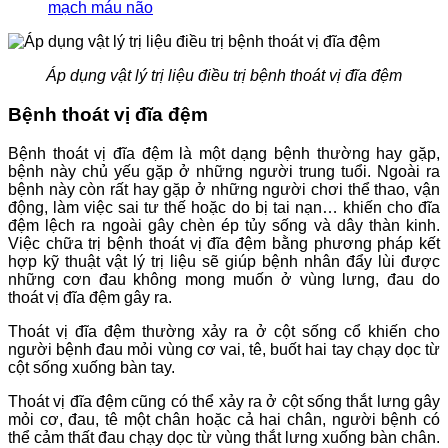
mạch máu não
Áp dụng vật lý trị liệu điều trị bệnh thoát vị đĩa đệm
Bệnh thoát vị đĩa đệm
Bệnh thoát vị đĩa đệm là một dạng bệnh thường hay gặp,
bệnh này chủ yếu gặp ở những người trung tuổi. Ngoài ra
bệnh này còn rất hay gặp ở những người chơi thể thao, vận
động, làm việc sai tư thế hoặc do bị tai nạn… khiến cho đĩa
đệm lệch ra ngoài gây chèn ép tủy sống và dây thàn kinh.
Việc chữa trị bệnh thoát vị đĩa đệm bằng phương pháp kết
hợp kỹ thuật vật lý trị liệu sẽ giúp bệnh nhân đẩy lùi được
những cơn đau không mong muốn ở vùng lưng, đau do
thoát vị đĩa đệm gây ra.
Thoát vị đĩa đệm thường xảy ra ở cột sống cổ khiến cho
người bệnh đau mỏi vùng cơ vai, tê, buốt hai tay chạy dọc từ
cột sống xuống bàn tay.
Thoát vị đĩa đệm cũng có thể xảy ra ở cột sống thắt lưng gây
mỏi cơ, đau, tê một chân hoặc cả hai chân, người bệnh có
thể cảm thất đau chạy dọc từ vùng thắt lưng xuống bàn chân.