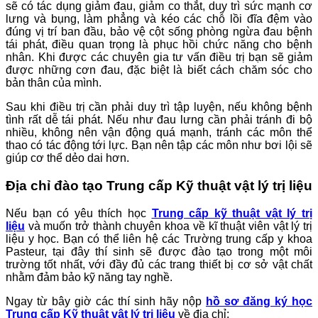
sẽ có tác dụng giảm đau, giảm co thắt, duy trì sức mạnh cơ
lưng và bụng, làm phẳng và kéo các chỗ lồi đĩa đệm vào
đúng vị trí ban đầu, bảo vệ cột sống phòng ngừa đau bệnh
tái phát, điều quan trọng là phục hồi chức năng cho bệnh
nhân. Khi được các chuyên gia tư vấn điều trị bạn sẽ giảm
được những cơn đau, đặc biệt là biết cách chăm sóc cho
bản thân của mình.
Sau khi điều trị cần phải duy trì tập luyện, nếu không bệnh
tình rất dễ tái phát. Nếu như đau lưng cần phải tránh đi bộ
nhiều, không nên vận động quá mạnh, tránh các môn thể
thao có tác động tới lực. Bạn nên tập các môn như bơi lội sẽ
giúp cơ thể dẻo dai hơn.
Địa chỉ đào tạo Trung cấp Kỹ thuật vật lý trị liệu
Nếu bạn có yêu thích học
Trung cấp kỹ thuật vật lý trị
liệu
và muốn trở thành chuyên khoa về kĩ thuật viên vật lý trị
liệu y học. Bạn có thể liên hệ các Trường trung cấp y khoa
Pasteur, tại đây thí sinh sẽ được đào tạo trong một môi
trường tốt nhất, với đầy đủ các trang thiết bị cơ sở vật chất
nhằm đảm bảo kỹ năng tay nghề.
Ngay từ bây giờ các thí sinh hãy nộp
hồ sơ đăng ký học
Trung cấp Kỹ thuật vật lý trị liệu
về địa chỉ: