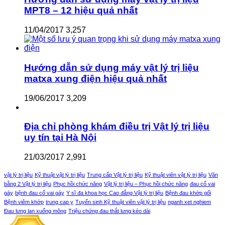
MPT8 – 12 hiệu quả nhất
11/04/2017
3,257
Hướng dẫn sử dụng máy vật lý trị liệu
matxa xung điện hiệu quả nhất
19/06/2017
3,209
Địa chỉ phòng khám điều trị Vật lý trị liệu
uy tín tại Hà Nội
21/03/2017
2,991
vật lý trị liệu
Kỹ thuật vật lý trị liệu
Trung cấp Vật lý trị liệu
Kỹ thuật viên vật lý trị liệu
Văn
bằng 2 Vật lý trị liệu
Phục hồi chức năng
Vật lý trị liệu – Phục hồi chức năng
đau cổ vai
gáy
bệnh đau cổ vai gáy
Y sĩ đa khoa học Cao đẳng Vật lý trị liệu
Bệnh đau khớp gối
Bệnh viêm khớp
trung cap y
Tuyển sinh Kỹ thuật viên vật lý trị liệu
nganh xet nghiem
Đau lưng lan xuống mông
Triệu chứng đau thắt lưng kéo dài