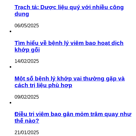
Trạch tả: Dược liệu quý với nhiều công
dụng
06/05/2025
Tìm hiểu về bệnh lý viêm bao hoạt dịch
khớp gối
14/02/2025
Một số bệnh lý khớp vai thường gặp và
cách trị liệu phù hợp
09/02/2025
Điều trị viêm bao gân mỏm trâm quay như
thế nào?
21/01/2025