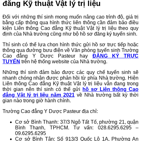
đẳng Kỹ thuật Vật lý trị liệu
Đối với những thí sinh mong muốn nâng cao trình độ, giá trị
bằng cấp thông qua hình thức liên thông cần đảm bảo điều
kiện Liên thông Cao đẳng Kỹ thuật Vật lý trị liệu theo quy
định của Nhà trường cũng như bộ hồ sơ đăng ký tuyển sinh.
Thí sinh có thể lựa chọn hình thức gửi hồ sơ trực tiếp hoặc
thông qua đường bưu điện về Văn phòng tuyển sinh Trường
Cao đẳng Y Dược Pasteur hay
ĐĂNG KÝ TRỰC
TUYẾN
trên hệ thống website của Nhà trường.
Những thí sinh đảm bảo được các quy chế tuyển sinh sẽ
nhanh chóng nhận được phản hồi từ phía Nhà trường. Hiện
Liên thông Cao đẳng Kỹ thuật Vật lý trị liệu vẫn đang trong
thời gian nên thí sinh có thể gửi
hồ sơ Liên thông Cao
đẳng Vật lý trị liệu năm 2021
về Nhà trường bất kỳ thời
gian nào trong giờ hành chính.
Trường Cao đẳng Y Dược Pasteur địa chỉ:
Cơ sở Bình Thạnh: 37/3 Ngô Tất Tố, phường 21, quận
Bình Thạnh, TPHCM. Tư vấn: 028.6295.6295 –
09.6295.6295
Cơ sở Bình Tân: Số 913/3 Quốc Lộ 1A, Phường An