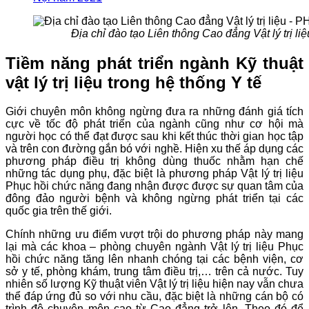
Địa chỉ đào tạo Liên thông Cao đẳng Vật lý trị 
Tiềm năng phát triển ngành Kỹ thuật
vật lý trị liệu trong hệ thống Y tế
Giới chuyên môn không ngừng đưa ra những đánh giá tích
cực về tốc độ phát triển của ngành cũng như cơ hội mà
người học có thể đạt được sau khi kết thúc thời gian học tập
và trên con đường gắn bó với nghề. Hiện xu thế áp dụng các
phương pháp điều trị không dùng thuốc nhằm hạn chế
những tác dụng phụ, đặc biệt là phương pháp Vật lý trị liệu
Phục hồi chức năng đang nhận được được sự quan tâm của
đông đảo người bệnh và không ngừng phát triển tại các
quốc gia trên thế giới.
Chính những ưu điểm vượt trội do phương pháp này mang
lại mà các khoa – phòng chuyên ngành Vật lý trị liệu Phục
hồi chức năng tăng lên nhanh chóng tại các bệnh viện, cơ
sở y tế, phòng khám, trung tâm điều trị,… trên cả nước. Tuy
nhiên số lượng Kỹ thuật viên Vật lý trị liệu hiện nay vẫn chưa
thể đáp ứng đủ so với nhu cầu, đặc biệt là những cán bộ có
trình độ chuyên môn cao từ Cao đẳng trở lên. Theo đó để