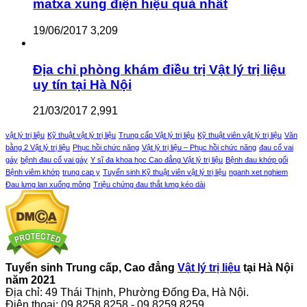
matxa xung điện hiệu quả nhất
19/06/2017
3,209
Địa chỉ phòng khám điều trị Vật lý trị liệu
uy tín tại Hà Nội
21/03/2017
2,991
vật lý trị liệu
Kỹ thuật vật lý trị liệu
Trung cấp Vật lý trị liệu
Kỹ thuật viên vật lý trị liệu
Văn
bằng 2 Vật lý trị liệu
Phục hồi chức năng
Vật lý trị liệu – Phục hồi chức năng
đau cổ vai
gáy
bệnh đau cổ vai gáy
Y sĩ đa khoa học Cao đẳng Vật lý trị liệu
Bệnh đau khớp gối
Bệnh viêm khớp
trung cap y
Tuyển sinh Kỹ thuật viên vật lý trị liệu
nganh xet nghiem
Đau lưng lan xuống mông
Triệu chứng đau thắt lưng kéo dài
Tuyển sinh Trung cấp, Cao đẳng
Vật lý trị liệu
tại Hà Nội
năm 2021
Địa chỉ: 49 Thái Thịnh, Phường Đống Đa, Hà Nội.
Điện thoại: 09.8258.8258 - 09.8259.8259.