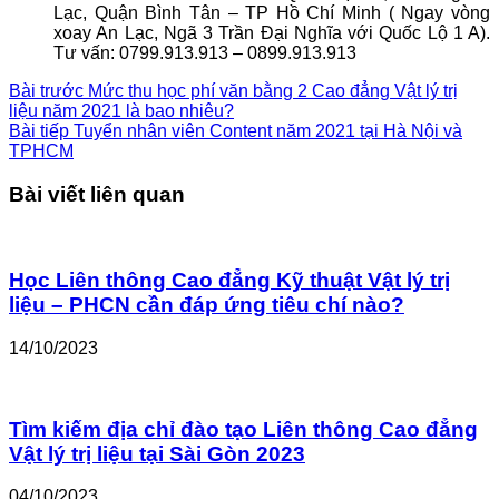
Lạc, Quận Bình Tân – TP Hồ Chí Minh ( Ngay vòng
xoay An Lạc, Ngã 3 Trần Đại Nghĩa với Quốc Lộ 1 A).
Tư vấn: 0799.913.913 – 0899.913.913
Bài trước
Mức thu học phí văn bằng 2 Cao đẳng Vật lý trị
liệu năm 2021 là bao nhiêu?
Bài tiếp
Tuyển nhân viên Content năm 2021 tại Hà Nội và
TPHCM
Bài viết liên quan
Học Liên thông Cao đẳng Kỹ thuật Vật lý trị
liệu – PHCN cần đáp ứng tiêu chí nào?
14/10/2023
Tìm kiếm địa chỉ đào tạo Liên thông Cao đẳng
Vật lý trị liệu tại Sài Gòn 2023
04/10/2023