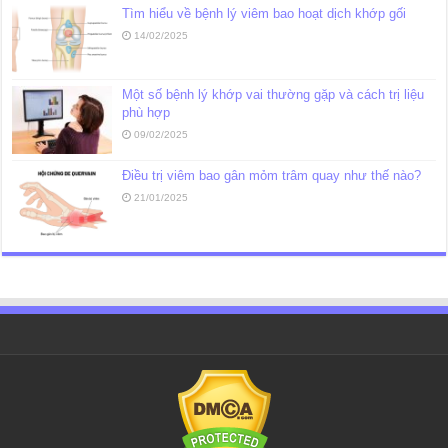
Tìm hiểu về bệnh lý viêm bao hoạt dịch khớp gối
14/02/2025
Một số bệnh lý khớp vai thường gặp và cách trị liệu
phù hợp
09/02/2025
Điều trị viêm bao gân mỏm trâm quay như thế nào?
21/01/2025