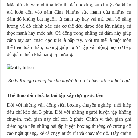
Mặc dù khi xem những trận thi đấu boxing, sự chú ý của khán
giả luôn dồn vào nắm đấm. Nhưng sức mạnh của những cú
đấm đó không bắt nguồn từ cánh tay hay vai mà toàn bộ năng
lượng và độ chính xác của cơ thể đều được dồn lên những cú
thọc mạnh hay móc hất. Cử động trong những cú đấm này giúp
cánh tay săn chắc, đặc biệt là bắp tay. Với ưu thế là một môn
thể thao toàn thân, boxing giúp người tập vận động mọi cơ bắp
để giảm thiểu khả năng bị thương.
Body Kungfu mang lại cho người tập rất nhiều lợi ích bất ngờ
Thể thao đấm bốc là bài tập xây dựng sức bền
Đối với những vận động viên boxing chuyên nghiệp, mỗi hiệp
đấu chỉ kéo dài 3 phút. Đối với những người luyện tập không
chuyên, thời gian này chỉ còn 2 phút. Chính vì thời gian ghi
điểm ngắn nên những bài tập luyện boxing thường có cường độ
cao ngắt quãng, kể cả chạy nước rút và chạy tốc độ. Đây chính