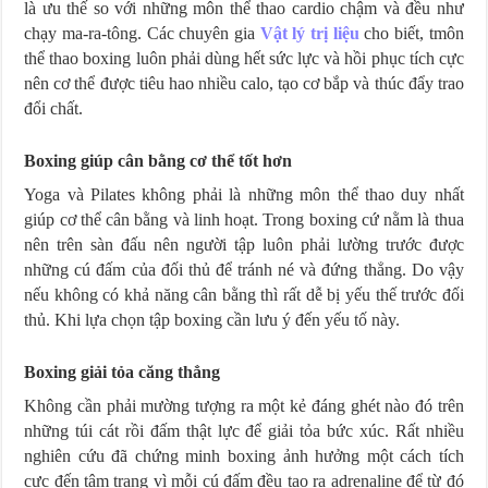
là ưu thế so với những môn thể thao cardio chậm và đều như
chạy ma-ra-tông. Các chuyên gia
Vật lý trị liệu
cho biết, tmôn
thể thao boxing luôn phải dùng hết sức lực và hồi phục tích cực
nên cơ thể được tiêu hao nhiều calo, tạo cơ bắp và thúc đẩy trao
đổi chất.
Boxing giúp cân bằng cơ thể tốt hơn
Yoga và Pilates không phải là những môn thể thao duy nhất
giúp cơ thể cân bằng và linh hoạt. Trong boxing cứ nằm là thua
nên trên sàn đấu nên người tập luôn phải lường trước được
những cú đấm của đối thủ để tránh né và đứng thẳng. Do vậy
nếu không có khả năng cân bằng thì rất dễ bị yếu thế trước đối
thủ. Khi lựa chọn tập boxing cần lưu ý đến yếu tố này.
Boxing giải tỏa căng thẳng
Không cần phải mường tượng ra một kẻ đáng ghét nào đó trên
những túi cát rồi đấm thật lực để giải tỏa bức xúc. Rất nhiều
nghiên cứu đã chứng minh boxing ảnh hưởng một cách tích
cực đến tâm trạng vì mỗi cú đấm đều tạo ra adrenaline để từ đó