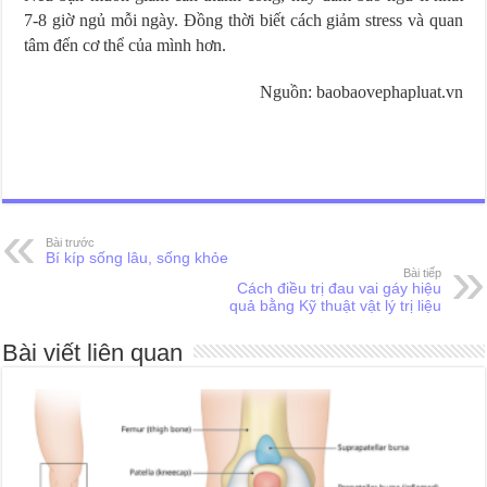
7-8 giờ ngủ mỗi ngày. Đồng thời biết cách giảm stress và quan
tâm đến cơ thể của mình hơn.
Nguồn: baobaovephapluat.vn
Bệnh viện thẩm mỹ Gangwhoo
Bệnh viện thẩm mỹ Gangwhoo
Bệnh viện thẩm mỹ Gangwhoo
Bệnh viện thẩm mỹ Gangwhoo
Bác sĩ Phùng Mạnh Cường
Bác sĩ Phùng Mạnh Cường
Bài trước
Bí kíp sống lâu, sống khỏe
Bài tiếp
Cách điều trị đau vai gáy hiệu
quả bằng Kỹ thuật vật lý trị liệu
Bài viết liên quan