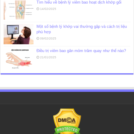
Tìm hiểu về bệnh lý viêm bao hoạt dịch khớp gối
14/02/2025
Một số bệnh lý khớp vai thường gặp và cách trị liệu
phù hợp
09/02/2025
Điều trị viêm bao gân mỏm trâm quay như thế nào?
21/01/2025