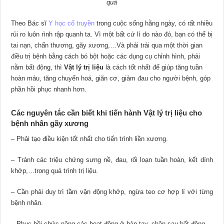
quả
Theo Bác sĩ
Y học cổ truyền
trong cuộc sống hằng ngày, có rất nhiều
rủi ro luôn rình rập quanh ta. Vì một bất cứ lí do nào đó, bạn có thể bị
tai nạn, chấn thương, gãy xương,…Và phải trải qua một thời gian
điều trị bệnh bằng cách bó bột hoặc các dụng cụ chỉnh hình, phải
nằm bất động, thì
Vật lý trị liệu
là cách tốt nhất để giúp tăng tuần
hoàn máu, tăng chuyển hoá, giãn cơ, giảm đau cho người bệnh, góp
phần hồi phục nhanh hơn.
Các nguyên tắc cần biết khi tiến hành Vật lý trị liệu cho
bệnh nhân gãy xương
– Phải tạo điều kiện tốt nhất cho tiến trình liền xương.
– Tránh các triệu chứng sưng nề, đau, rối loạn tuần hoàn, kết dính
khớp,…trong quá trình trị liệu.
– Cần phải duy trì tầm vận động khớp, ngừa teo cơ hợp lí với từng
bệnh nhân.
– Phục hồi chức năng các hoạt động ở bàn tay, chân sau bất động.