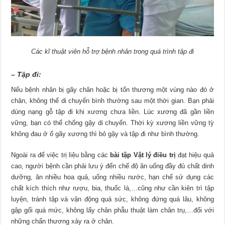
Các kĩ thuật viên hỗ trợ bệnh nhân trong quá trình tập đi
– Tập đi:
Nếu bệnh nhân bị gãy chân hoặc bị tổn thương một vùng nào đó ở
chân, không thể di chuyển bình thường sau một thời gian. Bạn phải
dùng nạng gỗ tập đi khi xương chưa liền. Lúc xương đã gần liền
vững, bạn có thể chống gậy di chuyển. Thời kỳ xương liền vững tỳ
không đau ở ổ gãy xương thì bỏ gậy và tập đi như bình thường.
Ngoài ra để việc trị liệu bằng các
bài tập Vật lý điều trị
đạt hiệu quả
cao, người bệnh cần phải lưu ý đến chế độ ăn uống đầy đủ chất dinh
dưỡng, ăn nhiều hoa quả, uống nhiều nước, hạn chế sử dụng các
chất kích thích như rượu, bia, thuốc lá,…cũng như cần kiên trì tập
luyện, tránh tập và vận động quá sức, không đứng quá lâu, không
gập gối quá mức, không lấy chân phẫu thuật làm chân trụ,…đối với
những chấn thương xảy ra ở chân.