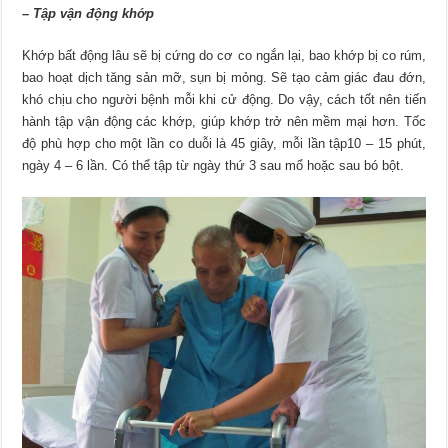
– Tập vận động khớp
Khớp bất động lâu sẽ bị cứng do cơ co ngắn lại, bao khớp bị co rúm,
bao hoạt dịch tăng sản mỡ, sụn bị mỏng. Sẽ tạo cảm giác đau đớn,
khó chịu cho người bệnh mỗi khi cử động. Do vậy, cách tốt nên tiến
hành tập vận động các khớp, giúp khớp trở nên mềm mại hơn. Tốc
độ phù hợp cho một lần co duỗi là 45 giây, mỗi lần tập10 – 15 phút,
ngày 4 – 6 lần. Có thể tập từ ngày thứ 3 sau mổ hoặc sau bó bột.