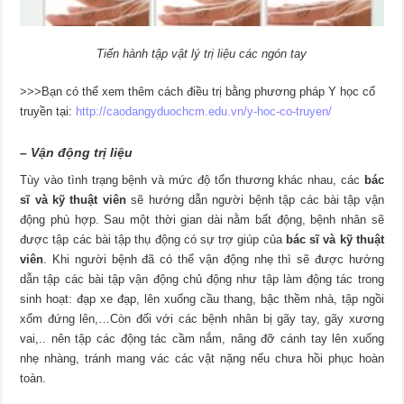
Tiến hành tập vật lý trị liệu các ngón tay
>>>Bạn có thể xem thêm cách điều trị bằng phương pháp Y học cổ
truyền tại:
http://caodangyduochcm.edu.vn/y-hoc-co-truyen/
– Vận động trị liệu
Tùy vào tình trạng bệnh và mức độ tổn thương khác nhau, các
bác
sĩ và kỹ thuật viên
sẽ hướng dẫn người bệnh tập các bài tập vận
động phù hợp. Sau một thời gian dài nằm bất động, bệnh nhân sẽ
được tập các bài tập thụ động có sự trợ giúp của
bác sĩ và kỹ thuật
viên
. Khi người bệnh đã có thể vận động nhẹ thì sẽ được hướng
dẫn tập các bài tập vận động chủ động như tập làm động tác trong
sinh hoạt: đạp xe đạp, lên xuống cầu thang, bậc thềm nhà, tập ngồi
xổm đứng lên,…Còn đối với các bệnh nhân bị gãy tay, gãy xương
vai,.. nên tập các động tác cầm nắm, nâng đỡ cánh tay lên xuống
nhẹ nhàng, tránh mang vác các vật nặng nếu chưa hồi phục hoàn
toàn.