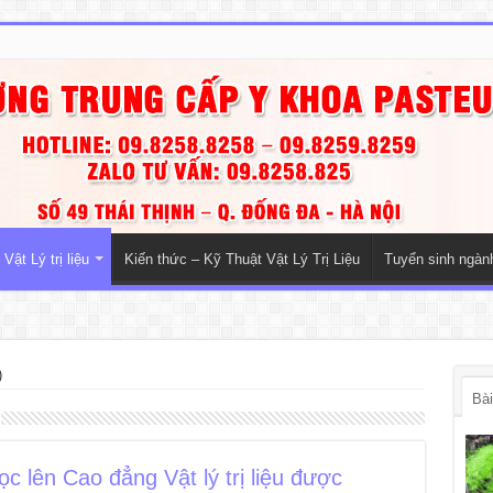
Vật Lý trị liệu
Kiến thức – Kỹ Thuật Vật Lý Trị Liệu
Tuyển sinh ngà
)
Bài
c lên Cao đẳng Vật lý trị liệu được