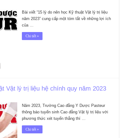
Bài viết “15 lý do nên học Kỹ thuật Vật lý trị liệu
năm 2023” cung cấp một tóm tắt về những lợi ích
của …
Chi tiết »
 Vật lý trị liệu hệ chính quy năm 2023
Năm 2023, Trường Cao đẳng Y Dược Pasteur
thông báo tuyển sinh Cao đẳng Vật lý trị liệu với
phương thức xét tuyển thẳng thí …
Chi tiết »