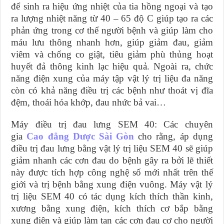
để sinh ra hiệu ứng nhiệt của tia hồng ngoại và tạo
ra lượng nhiệt năng từ 40 – 65 độ C giúp tạo ra các
phản ứng trong cơ thể người bệnh và giúp làm cho
máu lưu thông nhanh hơn, giúp giảm đau, giảm
viêm và chống co giật, tiêu giảm phù thủng hoạt
huyết đả thông kinh lạc hiệu quả. Ngoài ra, chức
năng điện xung của máy tập vật lý trị liệu đa năng
còn có khả năng điều trị các bệnh như thoát vị đĩa
đệm, thoái hóa khớp, đau nhức bả vai…
Máy điều trị đau lưng SEM 40: Các chuyên
gia
Cao đẳng Dược Sài Gòn
cho rằng, áp dụng
điều trị đau lưng bằng vật lý trị liệu SEM 40 sẽ giúp
giảm nhanh các cơn đau do bệnh gây ra bởi lẽ thiết
này được tích hợp công nghệ số mới nhất trên thế
giới và trị bệnh bằng xung điện vuông. Máy vật lý
trị liệu SEM 40 có tác dụng kích thích thần kinh,
xương bằng xung điện, kích thích cơ bắp bằng
xung điện và giúp làm tan các cơn đau cơ cho người