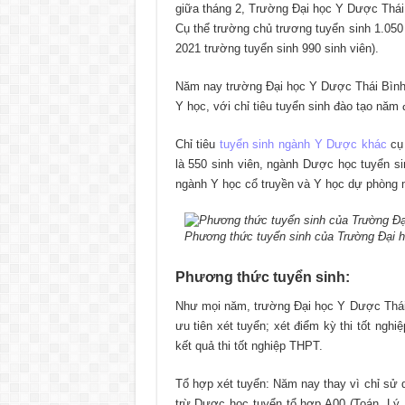
giữa tháng 2, Trường Đại học Y Dược Thái 
Cụ thể trường chủ trương tuyển sinh 1.050 
2021 trường tuyển sinh 990 sinh viên).
Năm nay trường Đại học Y Dược Thái Bình
Y học, với chỉ tiêu tuyển sinh đào tạo năm đ
Chỉ tiêu
tuyển sinh ngành Y Dược khác
cụ 
là 550 sinh viên, ngành Dược học tuyển sin
ngành Y học cổ truyền và Y học dự phòng mỗ
Phương thức tuyển sinh của Trường Đại 
Phương thức tuyển sinh:
Như mọi năm, trường Đại học Y Dược Thái 
ưu tiên xét tuyển; xét điểm kỳ thi tốt ng
kết quả thi tốt nghiệp THPT.
Tổ hợp xét tuyển: Năm nay thay vì chỉ sử 
trừ Dược học tuyển tổ hợp A00 (Toán, Lý