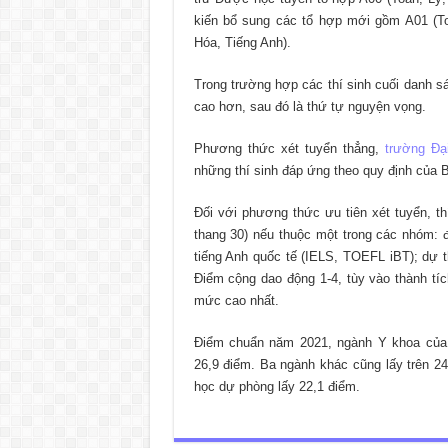
kiến bổ sung các tổ hợp mới gồm A01 (Toá
Hóa, Tiếng Anh).
Trong trường hợp các thí sinh cuối danh s
cao hơn, sau đó là thứ tự nguyện vọng.
Phương thức xét tuyển thẳng,
trường Đạ
những thí sinh đáp ứng theo quy định của
Đối với phương thức ưu tiên xét tuyển, t
thang 30) nếu thuộc một trong các nhóm: đạ
tiếng Anh quốc tế (IELS, TOEFL iBT); dự 
Điểm cộng dao động 1-4, tùy vào thành tí
mức cao nhất.
Điểm chuẩn năm 2021, ngành Y khoa của 
26,9 điểm. Ba ngành khác cũng lấy trên 2
học dự phòng lấy 22,1 điểm.