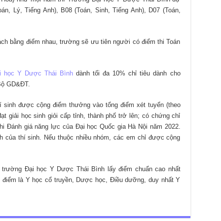
n, Lý, Tiếng Anh), B08 (Toán, Sinh, Tiếng Anh), D07 (Toán,
ách bằng điểm nhau, trường sẽ ưu tiên người có điểm thi Toán
i học Y Dược Thái Bình
dành tối đa 10% chỉ tiêu dành cho
 Bộ GD&ĐT.
hí sinh được cộng điểm thưởng vào tổng điểm xét tuyển (theo
t giải học sinh giỏi cấp tỉnh, thành phố trở lên; có chứng chỉ
thi Đánh giá năng lực của Đại học Quốc gia Hà Nội năm 2022.
ch của thí sinh. Nếu thuộc nhiều nhóm, các em chỉ được cộng
trường Đại học Y Dược Thái Bình lấy điểm chuẩn cao nhất
4 điểm là Y học cổ truyền, Dược học, Điều dưỡng, duy nhất Y