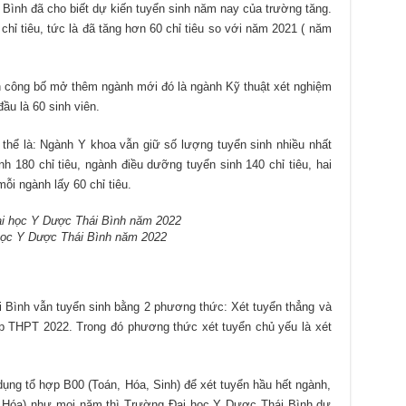
Bình đã cho biết dự kiến tuyển sinh năm nay của trường tăng.
chỉ tiêu, tức là đã tăng hơn 60 chỉ tiêu so với năm 2021 ( năm
 công bố mở thêm ngành mới đó là ngành Kỹ thuật xét nghiệm
ầu là 60 sinh viên.
thể là: Ngành Y khoa vẫn giữ số lượng tuyển sinh nhiều nhất
h 180 chỉ tiêu, ngành điều dưỡng tuyển sinh 140 chỉ tiêu, hai
i ngành lấy 60 chỉ tiêu.
học Y Dược Thái Bình năm 2022
Bình vẫn tuyển sinh bằng 2 phương thức: Xét tuyển thẳng và
hiệp THPT 2022. Trong đó phương thức xét tuyển chủ yếu là xét
dụng tổ hợp B00 (Toán, Hóa, Sinh) để xét tuyển hầu hết ngành,
, Hóa) như mọi năm thì Trường Đại học Y Dược Thái Bình dự