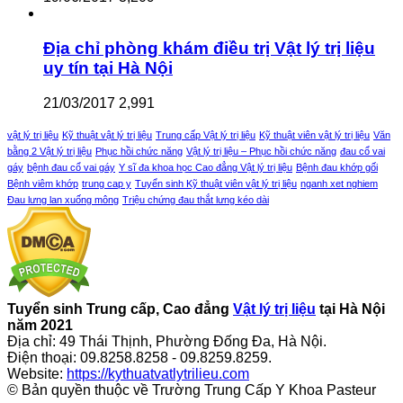
Địa chỉ phòng khám điều trị Vật lý trị liệu
uy tín tại Hà Nội
21/03/2017
2,991
vật lý trị liệu
Kỹ thuật vật lý trị liệu
Trung cấp Vật lý trị liệu
Kỹ thuật viên vật lý trị liệu
Văn
bằng 2 Vật lý trị liệu
Phục hồi chức năng
Vật lý trị liệu – Phục hồi chức năng
đau cổ vai
gáy
bệnh đau cổ vai gáy
Y sĩ đa khoa học Cao đẳng Vật lý trị liệu
Bệnh đau khớp gối
Bệnh viêm khớp
trung cap y
Tuyển sinh Kỹ thuật viên vật lý trị liệu
nganh xet nghiem
Đau lưng lan xuống mông
Triệu chứng đau thắt lưng kéo dài
Tuyển sinh Trung cấp, Cao đẳng
Vật lý trị liệu
tại Hà Nội
năm 2021
Địa chỉ: 49 Thái Thịnh, Phường Đống Đa, Hà Nội.
Điện thoại: 09.8258.8258 - 09.8259.8259.
Website:
https://kythuatvatlytrilieu.com
© Bản quyền thuộc về Trường Trung Cấp Y Khoa Pasteur