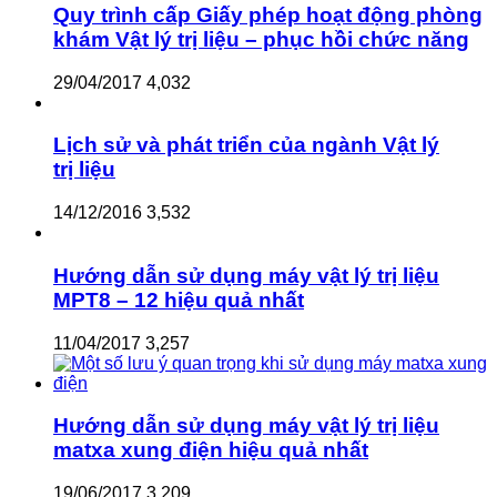
Quy trình cấp Giấy phép hoạt động phòng
khám Vật lý trị liệu – phục hồi chức năng
29/04/2017
4,032
Lịch sử và phát triển của ngành Vật lý
trị liệu
14/12/2016
3,532
Hướng dẫn sử dụng máy vật lý trị liệu
MPT8 – 12 hiệu quả nhất
11/04/2017
3,257
Hướng dẫn sử dụng máy vật lý trị liệu
matxa xung điện hiệu quả nhất
19/06/2017
3,209