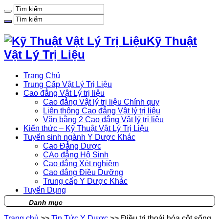
Kỹ Thuật
Vật Lý Trị Liệu
Trang Chủ
Trung Cấp Vật Lý Trị Liệu
Cao đẳng Vật Lý trị liệu
Cao đẳng Vật lý trị liệu Chính quy
Liên thông Cao đẳng Vật lý trị liệu
Văn bằng 2 Cao đẳng Vật lý trị liệu
Kiến thức – Kỹ Thuật Vật Lý Trị Liệu
Tuyển sinh ngành Y Dược Khác
Cao Đẳng Dược
CAo đẳng Hộ Sinh
Cao đẳng Xét nghiệm
Cao đẳng Điều Dưỡng
Trung cấp Y Dược Khác
Tuyển Dụng
Danh mục
Trang chủ
>>
Tin Tức Y Dược
>>
Điều trị thoái hóa cột sống