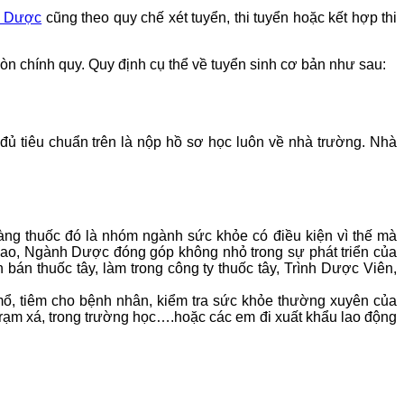
Y Dược
cũng theo quy chế xét tuyển, thi tuyển hoặc kết hợp thi
òn chính quy. Quy định cụ thể về tuyển sinh cơ bản như sau:
nh đủ tiêu chuẩn trên là nộp hồ sơ học luôn về nhà trường. Nhà
àng thuốc đó là nhóm ngành sức khỏe có điều kiện vì thế mà
cao, Ngành Dược đóng góp không nhỏ trong sự phát triển của
bán thuốc tây, làm trong công ty thuốc tây, Trình Dược Viên,
mổ, tiêm cho bệnh nhân, kiểm tra sức khỏe thường xuyên của
trạm xá, trong trường học….hoặc các em đi xuất khẩu lao động