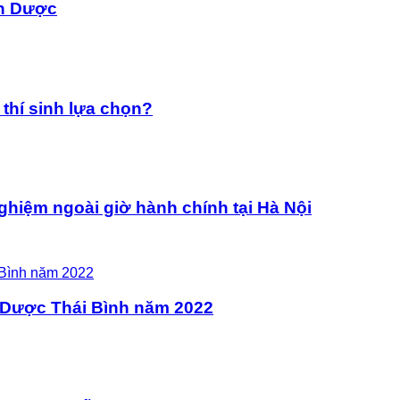
nh Dược
thí sinh lựa chọn?
ghiệm ngoài giờ hành chính tại Hà Nội
 Dược Thái Bình năm 2022