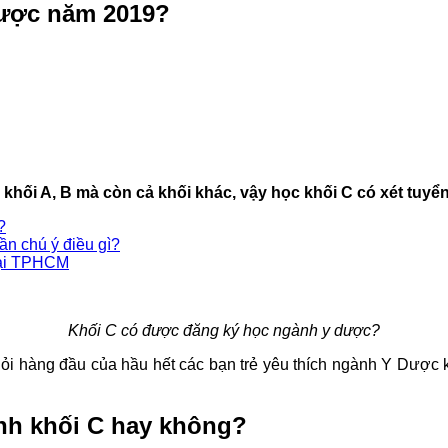
Dược năm 2019?
h khối A, B mà còn cả khối khác, vậy học khối C có xét tu
?
ần chú ý điều gì?
 tại TPHCM
Khối C có được đăng ký học ngành y dược?
i hàng đầu của hầu hết các bạn trẻ yêu thích ngành Y Dược khi
nh khối C hay không?