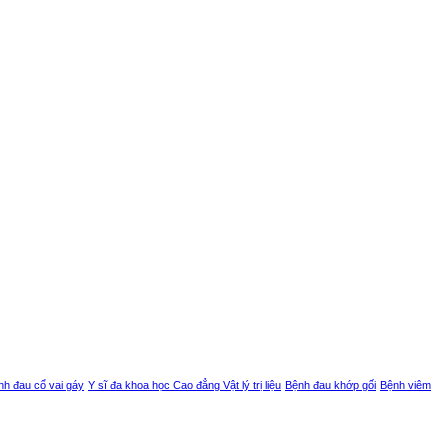
nh đau cổ vai gáy
Y sĩ đa khoa học Cao đẳng Vật lý trị liệu
Bệnh đau khớp gối
Bệnh viêm