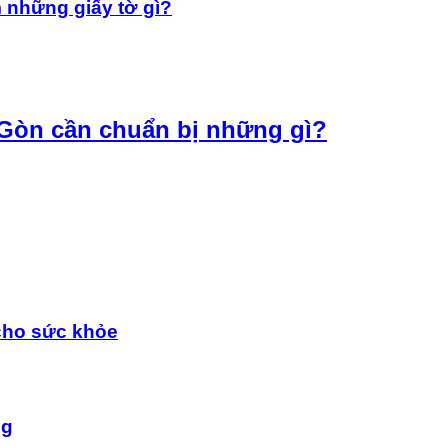
 những giấy tờ gì?
 Gòn cần chuẩn bị những gì?
…
cho sức khỏe
ng