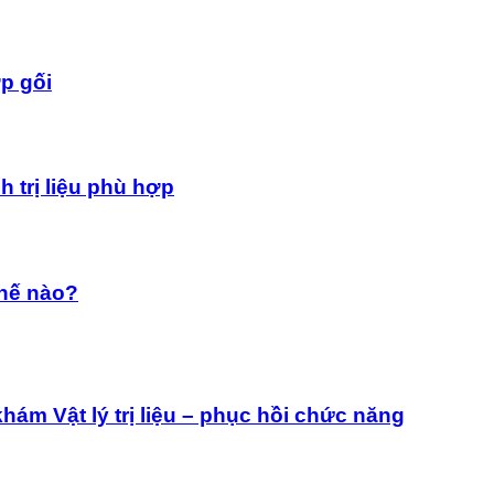
p gối
 trị liệu phù hợp
thế nào?
ám Vật lý trị liệu – phục hồi chức năng