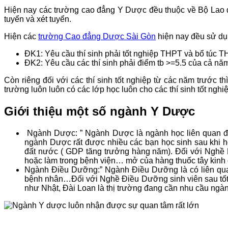
Hiện nay các trường cao đẳng Y Dược đều thuộc về Bộ Lao 
tuyển và xét tuyển.
Hiện các
trường Cao đẳng Dược Sài Gòn
hiện nay đều sử dụn
ĐK1: Yêu cầu thí sinh phải tốt nghiệp THPT và bổ túc T
ĐK2: Yêu cầu các thí sinh phải điểm tb >=5.5 của cả năm
Còn riêng đối với các thí sinh tốt nghiệp từ các năm trước th
trường luôn luôn có các lớp học luôn cho các thí sinh tốt nghi
Giới thiệu một số ngành Y Dược
Ngành Dược: ” Ngành Dược là ngành học liên quan đến 
ngành Dược rất được nhiều các bạn học sinh sau khi h
đất nước ( GDP tăng trưởng hàng năm). Đối với Nghề Dượ
hoặc làm trong bệnh viện… mở của hàng thuốc tây kinh
Ngành Điều Dưỡng:” Ngành Điều Dưỡng là có liên quan 
bệnh nhân…Đối với Nghề Điều Dưỡng sinh viên sau tốt ng
như Nhật, Đài Loan là thị trường đang cần nhu cầu ng