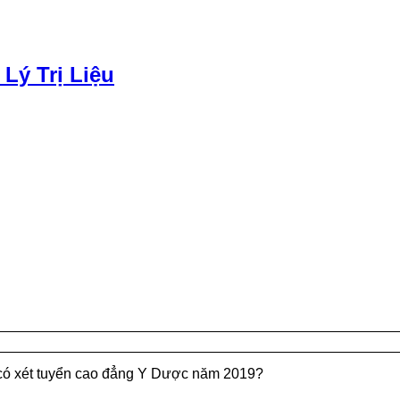
 Lý Trị Liệu
có xét tuyển cao đẳng Y Dược năm 2019?