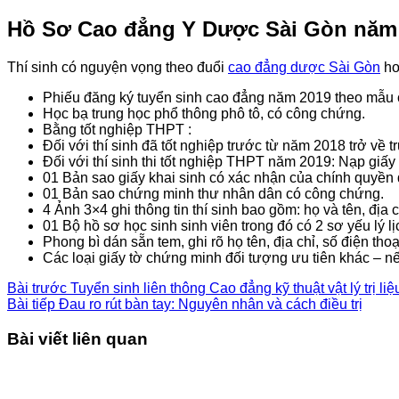
Hồ Sơ Cao đẳng Y Dược Sài Gòn năm
Thí sinh có nguyện vọng theo đuổi
cao đẳng dược Sài Gòn
ho
Phiếu đăng ký tuyển sinh cao đẳng năm 2019 theo mẫu c
Học bạ trung học phổ thông phô tô, có công chứng.
Bằng tốt nghiệp THPT :
Đối với thí sinh đã tốt nghiệp trước từ năm 2018 trở về
Đối với thí sinh thi tốt nghiệp THPT năm 2019: Nạp giấy
01 Bản sao giấy khai sinh có xác nhận của chính quyền đ
01 Bản sao chứng minh thư nhân dân có công chứng.
4 Ảnh 3×4 ghi thông tin thí sinh bao gồm: họ và tên, địa c
01 Bộ hồ sơ học sinh sinh viên trong đó có 2 sơ yếu lý l
Phong bì dán sẵn tem, ghi rõ họ tên, địa chỉ, số điện thoạ
Các loại giấy tờ chứng minh đối tượng ưu tiên khác – nế
Bài trước
Tuyển sinh liên thông Cao đẳng kỹ thuật vật lý trị 
Bài tiếp
Đau ro rút bàn tay: Nguyên nhân và cách điều trị
Bài viết liên quan