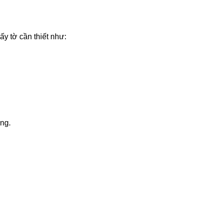
y tờ cần thiết như:
ơng.