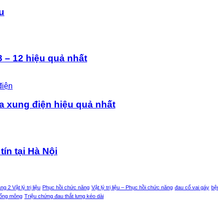
ệu
 – 12 hiệu quả nhất
a xung điện hiệu quả nhất
tín tại Hà Nội
g 2 Vật lý trị liệu
Phục hồi chức năng
Vật lý trị liệu – Phục hồi chức năng
đau cổ vai gáy
bệ
uống mông
Triệu chứng đau thắt lưng kéo dài