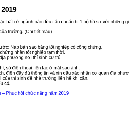
 2019
ặc bất cứ ngành nào đều cẩn chuẩn bị 1 bộ hồ sơ với những giấ
ủa trường. (Chi tiết mẫu)
 trước: Nạp bản sao bằng tốt nghiệp có công chứng.
 chứng nhận tốt nghiệp tạm thời.
ịa phương nơi thí sinh cư trú.
hỉ, số điện thoại liên lạc ở mặt sau ảnh.
ịch, điền đầy đủ thông tin và xin dấu xác nhận cơ quan địa phư
i của thí sinh để nhà trường liên hệ khi cần.
u có.
liệu – Phục hồi chức năng năm 2019