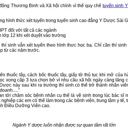
động Thương Binh và Xã hội chính vì thế quy chế
tuyển sinh 
g hình thức xét tuyển trong tuyển sinh cao đẳng Y Dược Sài G
HPT đối với tất cả các ngành
 lớp 12 khi xét duyệt vào trường
ì thí sinh vẫn xét tuyển theo hình thưc học bạ. Chỉ cần thí si
ệp từ các năm trước.
thuốc tây, cách bốc thuốc tây, giấy tờ thủ tục khi mở của h
ọc xong cấp 3 lựa chọn bở vì nhu cầu xã hội ngày càng tăng 
c này sau khi ra trường thí sinh có thể trở thành nhân viên 
 doanh….”
tới chăm sóc bệnh nhân cụ thế là vệ sịnh trong lúc bác sĩ 
hiệp các em có thể làm trong các bệnh viện, trung tâm y tế, 
ành Điều Dưỡng Viên cao.
Ngành Y dược luôn nhận được sự quan tâm rất lớn