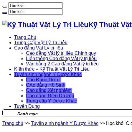
Kỹ Thuật Vật
Trang Chủ
Trung Cấp Vật Lý Trị Liệu
Cao đẳng Vật Lý trị liệu
Cao đẳng Vật lý trị liệu Chính quy
Liên thông Cao đẳng Vật lý trị liệu
Văn bằng 2 Cao đẳng Vật lý trị liệu
Kiến thức – Kỹ Thuật Vật Lý Trị Liệu
Tuyển sinh ngành Y Dược Khác
Cao Đẳng Dược
CAo đẳng Hộ Sinh
Cao đẳng Xét nghiệm
Cao đẳng Điều Dưỡng
Trung cấp Y Dược Khác
Tuyển Dụng
Danh mục
Trang chủ
>>
Tuyển sinh ngành Y Dược Khác
>>
Học khối C 