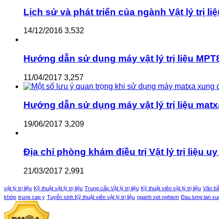
Lịch sử và phát triển của ngành Vật lý trị li
14/12/2016
3,532
Hướng dẫn sử dụng máy vật lý trị liệu MPT8
11/04/2017
3,257
Hướng dẫn sử dụng máy vật lý trị liệu matx
19/06/2017
3,209
Địa chỉ phòng khám điều trị Vật lý trị liệu uy 
21/03/2017
2,991
vật lý trị liệu
Kỹ thuật vật lý trị liệu
Trung cấp Vật lý trị liệu
Kỹ thuật viên vật lý trị liệu
Văn bằn
khớp
trung cap y
Tuyển sinh Kỹ thuật viên vật lý trị liệu
nganh xet nghiem
Đau lưng lan x