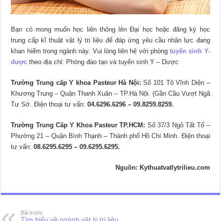
Bạn có mong muốn học liên thông lên Đại học hoặc đăng ký học
trung cấp kĩ thuật vật lý trị liệu để đáp ứng yêu cầu nhân lực đang
khan hiếm trong ngành này. Vui lòng liên hệ với phòng
tuyển sinh Y-
dược
theo địa chỉ: Phòng đào tạo và tuyển sinh Y – Dược
Trường Trung cấp Y khoa Pasteur Hà Nội:
Số 101 Tô Vĩnh Diện –
Khương Trung – Quận Thanh Xuân – TP.Hà Nội. (Gần Cầu Vượt Ngã
Tư Sở. Điện thoại tư vấn:
04.6296.6296 – 09.8259.8259.
Trường Trung Cấp Y Khoa Pasteur TP.HCM:
Số 37/3 Ngô Tất Tố –
Phường 21 – Quận Bình Thạnh – Thành phố Hồ Chí Minh. Điện thoại
tư vấn:
08.6295.6295 – 09.6295.6295.
Nguồn: Kythuatvatlytrilieu.com
Bài trước
Tìm hiểu về ngành vật lý trị liệu