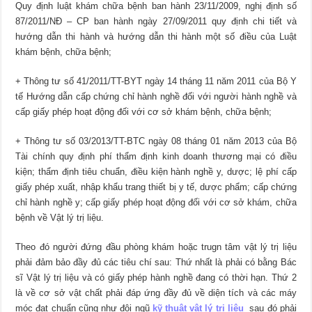
Quy định luật khám chữa bệnh ban hành 23/11/2009, nghị định số
87/2011/NĐ – CP ban hành ngày 27/09/2011 quy định chi tiết và
hướng dẫn thi hành và hướng dẫn thi hành một số điều của Luật
khám bệnh, chữa bệnh;
+ Thông tư số 41/2011/TT-BYT ngày 14 tháng 11 năm 2011 của Bộ Y
tế Hướng dẫn cấp chứng chỉ hành nghề đối với người hành nghề và
cấp giấy phép hoạt động đối với cơ sở khám bệnh, chữa bệnh;
+ Thông tư số 03/2013/TT-BTC ngày 08 tháng 01 năm 2013 của Bộ
Tài chính quy định phí thẩm định kinh doanh thương mại có điều
kiện; thẩm định tiêu chuẩn, điều kiện hành nghề y, dược; lệ phí cấp
giấy phép xuất, nhập khẩu trang thiết bị y tế, dược phẩm; cấp chứng
chỉ hành nghề y; cấp giấy phép hoạt động đối với cơ sở khám, chữa
bệnh về Vật lý trị liệu.
Theo đó người đứng đầu phòng khám hoặc trugn tâm vật lý trị liệu
phải đảm bảo đầy đủ các tiêu chí sau: Thứ nhất là phải có bằng Bác
sĩ Vật lý trị liệu và có giấy phép hành nghề đang có thời hạn. Thứ 2
là về cơ sở vật chất phải đáp ứng đầy đủ về diện tích và các máy
móc đạt chuẩn cũng như đội ngũ
kỹ thuật vật lý trị liệu
sau đó phải