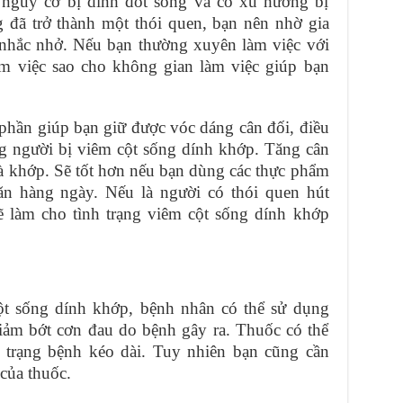
m nguy cơ bị dính đốt sống và có xu hướng bị
 đã trở thành một thói quen, bạn nên nhờ gia
 nhắc nhở. Nếu bạn thường xuyên làm việc với
àm việc sao cho không gian làm việc giúp bạn
hần giúp bạn giữ được vóc dáng cân đối, điều
ng người bị viêm cột sống dính khớp. Tăng cân
và khớp. Sẽ tốt hơn nếu bạn dùng các thực phẩm
ăn hàng ngày. Nếu là người có thói quen hút
sẽ làm cho tình trạng viêm cột sống dính khớp
cột sống dính khớp, bệnh nhân có thể sử dụng
iảm bớt cơn đau do bệnh gây ra. Thuốc có thể
h trạng bệnh kéo dài. Tuy nhiên bạn cũng cần
của thuốc.