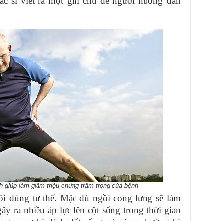
ác sĩ viết ra một ghi chú để người hướng dẫn
h giúp làm giảm triệu chứng trầm trọng của bệnh
ồi đúng tư thế. Mặc dù ngồi cong lưng sẽ làm
y ra nhiều áp lực lên cột sống trong thời gian