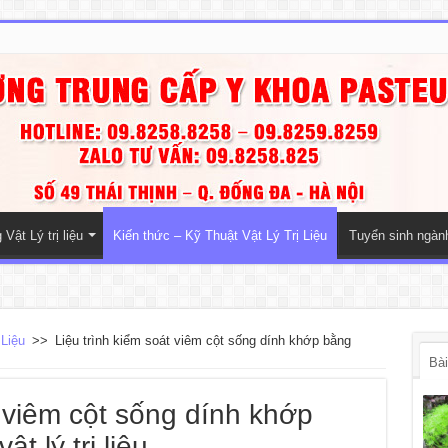
Vật Lý trị liệu
Kiến thức – Kỹ Thuật Vật Lý Trị Liệu
Tuyển sinh ngà
 Liệu
>>
Liệu trình kiểm soát viêm cột sống dính khớp bằng
Bài
t viêm cột sống dính khớp
 lý trị liệu