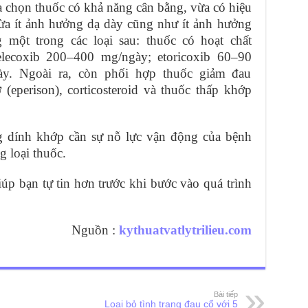
lựa chọn thuốc có khả năng cân bằng, vừa có hiệu
ừa ít ảnh hưởng dạ dày cũng như ít ảnh hưởng
một trong các loại sau: thuốc có hoạt chất
lecoxib 200–400 mg/ngày; etoricoxib 60–90
ày. Ngoài ra, còn phối hợp thuốc giảm đau
 (eperison), corticosteroid và thuốc thấp khớp
ống dính khớp cần sự nỗ lực vận động của bệnh
 loại thuốc.
úp bạn tự tin hơn trước khi bước vào quá trình
Nguồn :
kythuatvatlytrilieu.com
Bài tiếp
Loại bỏ tình trạng đau cổ với 5