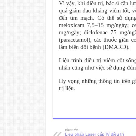
Vì vậy, khi điều trị, bác sĩ cần 
quả giảm đau kháng viêm tốt, v
đến tim mạch. Có thể sử dụng 
meloxicam 7,5–15 mg/ngày; ce
mg/ngày; diclofenac 75 mg/ng
(paracetamol), các thuốc giãn cơ
làm biến đổi bệnh (DMARD).
Liệu trình điều trị viêm cột s
nhân cũng như việc sử dụng đúng
Hy vọng những thông tin trên gi
trị liệu.
Bài trước
Liệu pháp Laser cấp IV điều trị