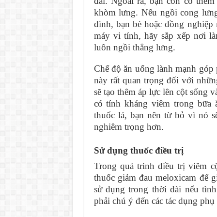
dài. Ngoài ra, bạn còn có thê
khòm lưng. Nếu ngồi cong lưng
đình, bạn bè hoặc đồng nghiệp
máy vi tính, hãy sắp xếp nơi l
luôn ngồi thẳng lưng.
Chế độ ăn uống lành mạnh góp p
này rất quan trọng đối với nhữ
sẽ tạo thêm áp lực lên cột sống 
có tính kháng viêm trong bữa 
thuốc lá, bạn nên từ bỏ vì nó 
nghiêm trọng hơn.
Sử dụng thuốc điều trị
Trong quá trình điều trị viêm 
thuốc giảm đau meloxicam để g
sử dụng trong thời dài nếu tìn
phải chú ý đến các tác dụng phụ 