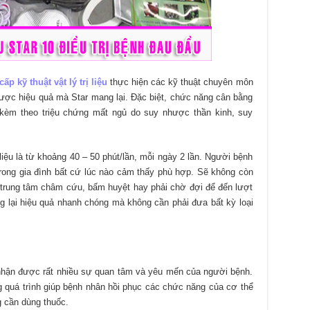
ấp kỹ thuật vật lý trị liệu
thực hiện các kỹ thuật chuyên môn
ược hiệu quả mà Star mang lại. Đặc biệt, chức năng cân bằng
h kèm theo triệu chứng mất ngủ do suy nhược thần kinh, suy
ị liệu là từ khoảng 40 – 50 phút/lần, mỗi ngày 2 lần. Người bệnh
 trong gia đình bất cứ lúc nào cảm thấy phù hợp. Sẽ không còn
c trung tâm châm cứu, bấm huyệt hay phải chờ đợi để đến lượt
ng lại hiệu quả nhanh chóng mà không cần phải đưa bất kỳ loại
ng nhận được rất nhiều sự quan tâm và yêu mến của người bệnh.
g quá trình giúp bệnh nhân hồi phục các chức năng của cơ thể
g cần dùng thuốc.