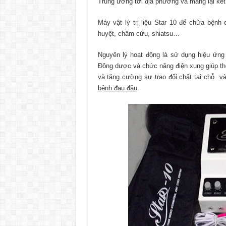
Trung ương tới địa phương và mang lại kết 
Máy vật lý trị liệu Star 10 để chữa bệnh
huyệt, châm cứu, shiatsu…
Nguyên lý hoạt động là sử dụng hiệu ứng
Đông dược và chức năng điện xung giúp thô
và tăng cường sự trao đổi chất tại chỗ và
bệnh đau đầu
.