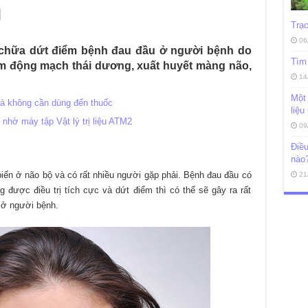
Trạc
06
 chữa dứt điểm bệnh đau đầu ở người bệnh do
Tìm 
m động mạch thái dương, xuất huyết màng não,
14
Một 
 nhà không cần dùng đến thuốc
liệu
nhờ máy tập Vật lý trị liệu ATM2
09
Điều
nào
iến ở não bộ và có rất nhiều người gặp phải. Bệnh đau đầu có
21
g được điều trị tích cực và dứt điểm thì có thể sẽ gây ra rất
 ở người bệnh.