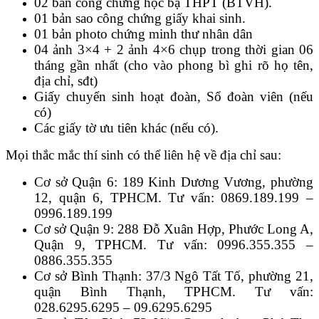
02 bản công chứng học bạ THPT (BTVH).
01 bản sao công chứng giấy khai sinh.
01 bản photo chứng minh thư nhân dân
04 ảnh 3×4 + 2 ảnh 4×6 chụp trong thời gian 06
tháng gần nhất (cho vào phong bì ghi rõ họ tên,
địa chỉ, sđt)
Giấy chuyển sinh hoạt đoàn, Sổ đoàn viên (nếu
có)
Các giấy tờ ưu tiên khác (nếu có).
Mọi thắc mắc thí sinh có thể liên hệ về địa chỉ sau:
Cơ sở Quận 6: 189 Kinh Dương Vương, phường
12, quận 6, TPHCM. Tư vấn: 0869.189.199 –
0996.189.199
Cơ sở Quận 9: 288 Đỗ Xuân Hợp, Phước Long A,
Quận 9, TPHCM. Tư vấn: 0996.355.355 –
0886.355.355
Cơ sở Bình Thạnh: 37/3 Ngô Tất Tố, phường 21,
quận Bình Thạnh, TPHCM. Tư vấn:
028.6295.6295 – 09.6295.6295