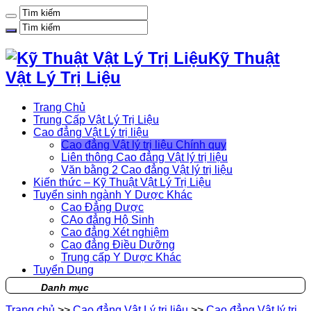
Kỹ Thuật
Vật Lý Trị Liệu
Trang Chủ
Trung Cấp Vật Lý Trị Liệu
Cao đẳng Vật Lý trị liệu
Cao đẳng Vật lý trị liệu Chính quy
Liên thông Cao đẳng Vật lý trị liệu
Văn bằng 2 Cao đẳng Vật lý trị liệu
Kiến thức – Kỹ Thuật Vật Lý Trị Liệu
Tuyển sinh ngành Y Dược Khác
Cao Đẳng Dược
CAo đẳng Hộ Sinh
Cao đẳng Xét nghiệm
Cao đẳng Điều Dưỡng
Trung cấp Y Dược Khác
Tuyển Dụng
Danh mục
Trang chủ
>>
Cao đẳng Vật Lý trị liệu
>>
Cao đẳng Vật lý trị