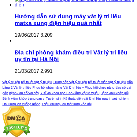
Hướng dẫn sử dụng máy vật lý trị liệu
matxa xung điện hiệu quả nhất
19/06/2017
3,209
Địa chỉ phòng khám điều trị Vật lý trị liệu
uy tín tại Hà Nội
21/03/2017
2,991
vật lý trị liệu
Kỹ thuật vật lý trị liệu
Trung cấp Vật lý trị liệu
Kỹ thuật viên vật lý trị liệu
Văn
bằng 2 Vật lý trị liệu
Phục hồi chức năng
Vật lý trị liệu – Phục hồi chức năng
đau cổ vai
gáy
bệnh đau cổ vai gáy
Y sĩ đa khoa học Cao đẳng Vật lý trị liệu
Bệnh đau khớp gối
Bệnh viêm khớp
trung cap y
Tuyển sinh Kỹ thuật viên vật lý trị liệu
nganh xet nghiem
Đau lưng lan xuống mông
Triệu chứng đau thắt lưng kéo dài