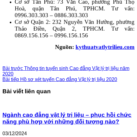
Cơ sở Tân Phú: 73 Văn Cao, phường Phú Thọ
Hoà, quận Tân Phú, TPHCM. Tư vấn:
0996.303.303 – 0886.303.303
Cơ sở Quận 2: 232 Nguyễn Văn Hưởng, phường
Thảo Điền, Quận 2, TPHCM. Tư vấn:
0869.156.156 – 0996.156.156
Nguồn:
kythuatvatlytrilieu.com
Bài trước
Thông tin tuyển sinh Cao đẳng Vật lý trị liệu năm
2020
Bài tiếp
Hồ sơ xét tuyển Cao đẳng Vật lý trị liệu 2020
Bài viết liên quan
Ngành cao đẳng vật lý trị liệu – phục hồi chức
năng phù hợp với những đối tượng nào?
03/12/2024