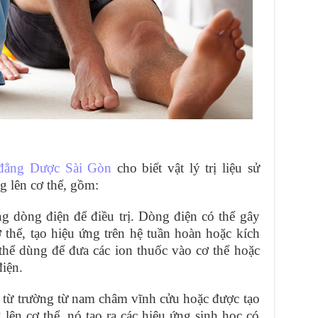
đẳng Dược Sài Gòn
cho biết vật lý trị liệu sử
g lên cơ thể, gồm:
g dòng điện để điều trị. Dòng điện có thể gây
 thể, tạo hiệu ứng trên hệ tuần hoàn hoặc kích
thể dùng để đưa các ion thuốc vào cơ thể hoặc
iện.
g từ trường từ nam châm vĩnh cửu hoặc được tạo
lên cơ thể, nó tạo ra các hiệu ứng sinh học có