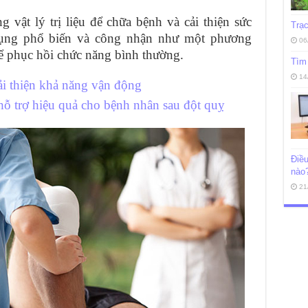
 vật lý trị liệu để chữa bệnh và cải thiện sức
Trạc
dụng phổ biến và công nhận như một phương
06
hể phục hồi chức năng bình thường.
Tìm 
14
cải thiện khả năng vận động
p hỗ trợ hiệu quả cho bệnh nhân sau đột quỵ
Điều
nào
21