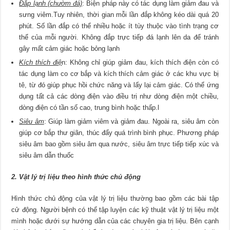
Đắp lạnh (chườm đá)
: Biện pháp này có tác dụng làm giảm đau và
sưng viêm.Tuy nhiên, thời gian mỗi lần đắp không kéo dài quá 20
phút. Số lần đắp có thể nhiều hoặc ít tùy thuộc vào tình trạng cơ
thể của mỗi người. Không đắp trực tiếp đá lạnh lên da để tránh
gây mất cảm giác hoặc bỏng lạnh
Kích thích điệ
n: Không chỉ giúp giảm đau, kích thích điện còn có
tác dụng làm co cơ bắp và kích thích cảm giác ở các khu vực bị
tê, từ đó giúp phục hồi chức năng và lấy lại cảm giác. Có thể ứng
dụng tất cả các dòng điện vào điều trị như dòng điện một chiều,
dòng điện có tần số cao, trung bình hoặc thấp.l
Siêu âm
: Giúp làm giảm viêm và giảm đau. Ngoài ra, siêu âm còn
giúp cơ bắp thư giãn, thúc đẩy quá trình bình phục. Phương pháp
siêu âm bao gồm siêu âm qua nước, siêu âm trực tiếp tiếp xúc và
siêu âm dẫn thuốc
2. Vật lý trị liệu theo hình thức chủ động
Hình thức chủ động của vật lý trị liệu thường bao gồm các bài tập
cử động. Người bệnh có thể tập luyện các kỹ thuật vật lý trị liệu một
mình hoặc dưới sự hướng dẫn của các chuyên gia trị liệu. Bên cạnh