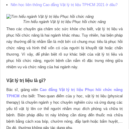
Nên học liên thông Cao đẳng Vật lý trị liệu TPHCM 2021 ở đâu?
Tìm hiểu ngành Vật lý trị liệu Phục hồi chức năng
Theo các chuyên gia chăm sóc sức khỏe cho biết, vật lý trị liệu và
phục hồi chức năng là hai ngành khác nhau. Tuy nhiên, hai biện pháp
này thường dễ bị nhầm lẫn là một bởi có chung mục tiêu là phục hồi
chức năng và hình thể vốn có của người bị khuyết tật hoặc chấn
thương. Vì vậy, để phân biệt rõ sự khác biệt của vật lý trị liệu và
phục hồi chức năng, người bệnh cần nắm rõ đặc trưng riêng giữa
nhiệm vụ và chức năng của hai ngành này.
Vật lý trị liệu là gì?
Bác sĩ, giảng viên
Cao đẳng Vật lý trị liệu Phục hồi chức năng
TPHCM
cho biết: Theo quan điểm của y học, vật lý trị liệu (physical
therapy) là chuyên ngành y học chuyên nghiên cứu và ứng dụng các
yếu tố vật lý lên cơ thể người nhằm mục đích phòng và chữa trị
bệnh. Biện pháp điều trị này không cần dùng đến thuốc mà chữa
bệnh bằng cách xoa bóp, chườm nóng, đắp lạnh hoặc bấm huyệt,…
Do đó, thường không gây tác dụng phụ.