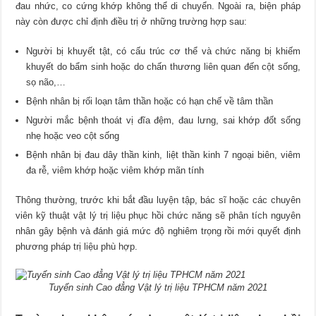
đau nhức, co cứng khớp không thể di chuyển. Ngoài ra, biện pháp
này còn được chỉ định điều trị ở những trường hợp sau:
Người bị khuyết tật, có cấu trúc cơ thể và chức năng bị khiếm
khuyết do bẩm sinh hoặc do chấn thương liên quan đến cột sống,
sọ não,…
Bệnh nhân bị rối loạn tâm thần hoặc có hạn chế về tâm thần
Người mắc bệnh thoát vị đĩa đệm, đau lưng, sai khớp đốt sống
nhẹ hoặc veo cột sống
Bệnh nhân bị đau dây thần kinh, liệt thần kinh 7 ngoại biên, viêm
đa rễ, viêm khớp hoặc viêm khớp mãn tính
Thông thường, trước khi bắt đầu luyện tập, bác sĩ hoặc các chuyên
viên kỹ thuật vật lý trị liệu phục hồi chức năng sẽ phân tích nguyên
nhân gây bệnh và đánh giá mức độ nghiêm trọng rồi mới quyết định
phương pháp trị liệu phù hợp.
Tuyển sinh Cao đẳng Vật lý trị liệu TPHCM năm 2021