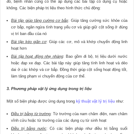
đó, bệnh nhân cũng có thể áp dụng các bài tập có dụng cụ hoặc
không. Các biện pháp trị liệu theo hình thức chủ động:
Bài tập giúp tăng cường cơ bắp
: Giúp tăng cường sức khỏe của
cơ bắp, ngăn ngừa tình trạng yếu cơ và giúp giữ cột sống ở đúng
vị trí ban đầu của nó
Bài tập kéo giãn cơ
: Giúp các cơ, mô và khớp chuyển động linh
hoạt hơn
Bài tập hoạt động nhẹ nhàng
: Bao gồm đi bộ, trị liệu dưới nước
hoặc đạp xe đạp. Các bài tập này giúp tăng tính linh hoạt và dẻo
dai ở các khớp và cơ bắp. Đồng thời giúp cột sống hoạt động tốt,
làm tăng phạm vi chuyển động của cơ thể.
3. Phương pháp vật lý ứng dụng trong trị liệu
Một số biện pháp được ứng dụng trong
kỹ thuật vật lý trị liệu
như:
Điều trị bằng từ trườn
g: Từ trường của nam châm điện, nam châm
vĩnh cửu hoặc từ trường của các dụng cụ từ sinh hoạt
Điều trị bằng nước
: Có các biện pháp như điều trị bằng suối