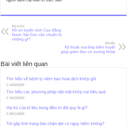
người bệnh cần kiên trì thực hiện.
Bài trước
Hồ sơ tuyển sinh Cao đẳng
Dược Sài Gòn cần chuẩn bị
những gì?
Bài tiếp
Kỹ thuật xoa bóp bấm huyệt
giúp giảm đau cơ xương khớp
Bài viết liên quan
Tìm hiểu về bệnh lý viêm bao hoạt dịch khớp gối
14/02/2025
Tìm hiểu các phương pháp nắn trật khớp vai hiệu quả
10/12/2024
Vai trò của trị liệu trong điều trị đột quỵ là gì?
09/11/2024
Trẻ gặp tình trạng bàn chân dẹt có nguy hiểm không?