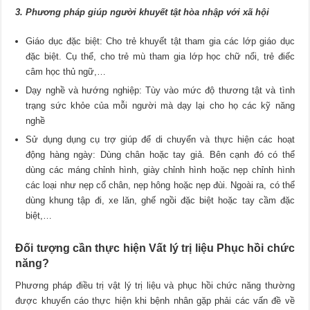
3. Phương pháp giúp người khuyết tật hòa nhập với xã hội
Giáo dục đặc biệt: Cho trẻ khuyết tật tham gia các lớp giáo dục
đặc biệt. Cụ thể, cho trẻ mù tham gia lớp học chữ nổi, trẻ điếc
câm học thủ ngữ,…
Dạy nghề và hướng nghiệp: Tùy vào mức độ thương tật và tình
trạng sức khỏe của mỗi người mà dạy lại cho họ các kỹ năng
nghề
Sử dụng dụng cụ trợ giúp để di chuyển và thực hiện các hoạt
động hàng ngày: Dùng chân hoặc tay giả. Bên cạnh đó có thể
dùng các máng chỉnh hình, giày chỉnh hình hoặc nẹp chỉnh hình
các loại như nẹp cổ chân, nẹp hông hoặc nẹp đùi. Ngoài ra, có thể
dùng khung tập đi, xe lăn, ghế ngồi đặc biệt hoặc tay cầm đặc
biệt,…
Đối tượng cần thực hiện Vất lý trị liệu Phục hồi chức
năng?
Phương pháp điều trị vật lý trị liệu và phục hồi chức năng thường
được khuyến cáo thực hiện khi bệnh nhân gặp phải các vấn đề về