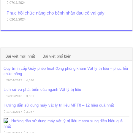
07/11/2024
Phục hồi chức năng cho bệnh nhân đau cổ vai gáy
02/11/2024
Bài viết mới nhất
Bài viết phổ biến
Quy trình cấp Giấy phép hoạt động phòng khám Vật lý trị liệu – phục hồi
chức năng
29/04/2017
4,030
Lịch sử và phát triển của ngành Vật lý trị liệu
14/12/2016
3,531
Hướng dẫn sử dụng máy vật lý trị liệu MPT8 – 12 hiệu quả nhất
11/04/2017
3,257
Hướng dẫn sử dụng máy vật lý trị liệu matxa xung điện hiệu quả
nhất
19/06/2017
3,208