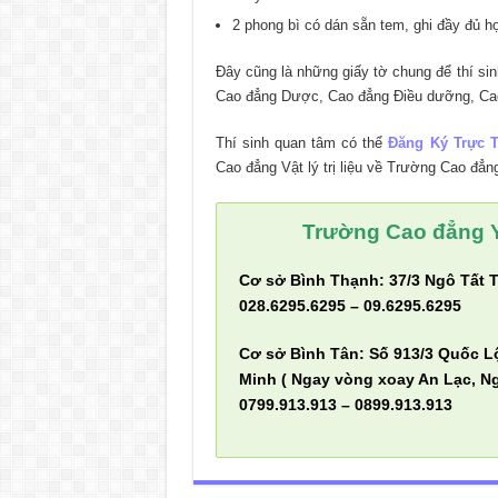
2 phong bì có dán sẵn tem, ghi đầy đủ họ 
Đây cũng là những giấy tờ chung để thí si
Cao đẳng Dược, Cao đẳng Điều dưỡng, Cao
Thí sinh quan tâm có thể
Đăng Ký Trực 
Cao đẳng Vật lý trị liệu về Trường Cao đẳn
Trường Cao đẳng Y
Cơ sở Bình Thạnh: 37/3 Ngô Tất 
028.6295.6295 – 09.6295.6295
Cơ sở Bình Tân: Số 913/3 Quốc L
Minh ( Ngay vòng xoay An Lạc, Ng
0799.913.913 – 0899.913.913