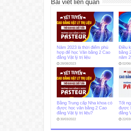
Bài viết liên quan
Năm 2023 là thời điểm phù
Điều k
hợp để học Văn bằng 2 Cao
bằng 2
đẳng Vật lý trị liệu
năm 2
28/08/2023
02/06
Bằng Trung cấp Nha khoa có
Tốt ng
được học văn bằng 2 Cao
được 
đẳng Vật lý trị liệu?
đẳng V
30/03/2022
22/03