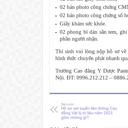
02 bản photo công chứng CM
02 bản photo công chứng sổ h
Giấy khám sức khỏe.
02 phong bì dán sẵn tem, ghi r
phần người nhận.
Thí sinh vui lòng nộp hồ sơ về
hình thức chuyển phát nhanh qua 
Trường Cao đẳng Y Dược Past
Nội. ĐT: 0996.212.212 – 0886.
Bài trước
Hồ sơ xét tuyển liên thông Cao
đẳng Vật lý trị liệu năm 2021
gồm những gì?