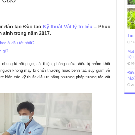
r đào tạo Đào tạo
Kỹ thuật Vật lý trị liệu
– Phục
n sinh trong năm 2017.
Tìm 
14
 học ở đâu tốt nhất?
m gì?
Một 
liệu
u chung là hồi phục, cải thiện, phòng ngừa, điều trị nhằm khôi
09
 người không may bị chấn thương hoặc bệnh tật, suy giảm về
Điều
c hiện các kỹ thuật điều trị bằng phương pháp tương tác vật
nào
21