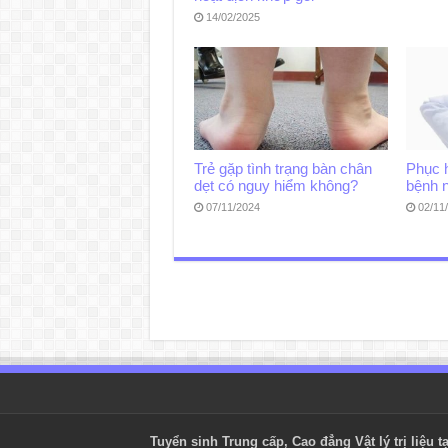
14/02/2025
Trẻ gặp tình trạng bàn chân
Phục 
dẹt có nguy hiểm không?
bệnh 
07/11/2024
02/11
Tuyển sinh Trung cấp, Cao đẳng
Vật lý trị liệu
tạ