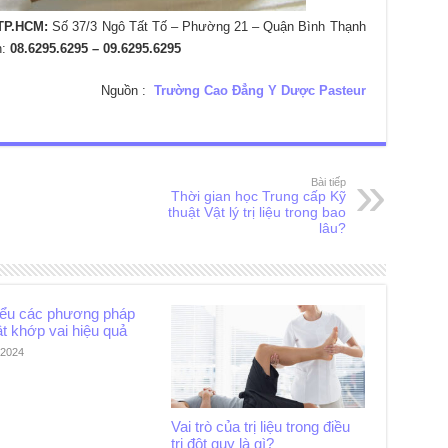
TP.HCM:
Số 37/3 Ngô Tất Tố – Phường 21 – Quận Bình Thạnh
n:
08.6295.6295 – 09.6295.6295
Nguồn :
Trường Cao Đẳng Y Dược Pasteur
Bài tiếp
Thời gian học Trung cấp Kỹ
thuật Vật lý trị liệu trong bao
lâu?
iểu các phương pháp
ật khớp vai hiệu quả
/2024
Vai trò của trị liệu trong điều
trị đột quỵ là gì?