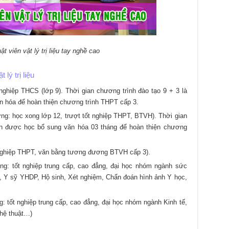
t viên vật lý trị liệu tay nghề cao
 lý trị liệu
nghiệp THCS (lớp 9). Thời gian chương trình đào tạo 9 + 3 là
n hóa để hoàn thiện chương trình THPT cấp 3.
ng: học xong lớp 12, trượt tốt nghiệp THPT, BTVH). Thời gian
ên được học bổ sung văn hóa 03 tháng để hoàn thiện chương
 nghiệp THPT, văn bằng tương đương BTVH cấp 3).
ng: tốt nghiệp trung cấp, cao đẳng, đại học nhóm ngành sức
 Y sỹ YHDP, Hộ sinh, Xét nghiệm, Chẩn đoán hình ảnh Y học,
: tốt nghiệp trung cấp, cao đẳng, đại học nhóm ngành Kinh tế,
hệ thuật…)