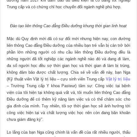
dưỡng năm 2017 khi đảm bảo đủ điều kiện là có bằng tốt nghiệp
Trung cấp và có chứng chỉ học chuyển đổi ngành nghề phù hợp.
Đào tạo liên thông Cao đẳng Điều dưỡng khung thời gian linh hoạt
Mặc dù Quy định mới đã có sự đổi mới nhưng hiện nay, con đường
liên thông Cao đẳng Điều dưỡng của nhiều bạn trẻ vẫn bị cản trở bởi
phần lớn những người có nhu cầu liên thông Điều dưỡng đều là
những người đã tốt nghiệp các ngành nghề nào đó và đang đi làm,
đa số người học đều sợ thời gian học và thời gian đi làm bị trùng,
không đảm bảo được chất lượng. Chia sẻ về vấn đề này, bạn Nga
(Kỹ thuật viên Vật lý trị liệu – cựu sinh viên Trung cấp
Vật lý trị liệu
– Trường Trung cấp Y khoa Pasteur) tâm sự: Công việc tại bệnh
viện của tôi hiện tại không quá vất vả, tôi muốn liên thông Cao đẳng
Điều dưỡng để có thêm kỹ năng làm việc và có thể chăm sóc cho
gia đình của mình. Tuy nhiên, tôi sợ thời gian học sẽ ảnh hưởng tới
công việc hiện tại và chất lượng việc học nên còn đang băn khoăn
chưa giám đăng ký”.
Lo lắng của bạn Nga cũng chính là vấn đề của rất nhiều người, thấu