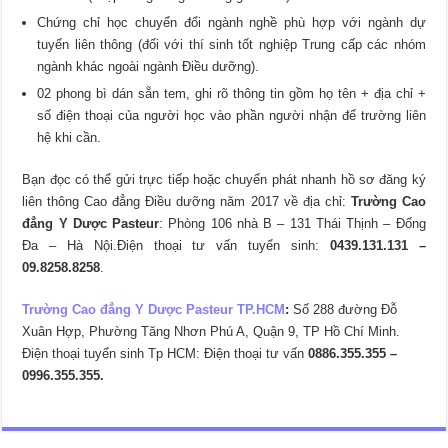
Chứng chỉ học chuyển đổi ngành nghề phù hợp với ngành dự
tuyển liên thông (đối với thí sinh tốt nghiệp Trung cấp các nhóm
ngành khác ngoài ngành Điều dưỡng).
02 phong bì dán sẵn tem, ghi rõ thông tin gồm họ tên + địa chỉ +
số điện thoại của người học vào phần người nhận để trường liên
hệ khi cần.
Bạn đọc có thể gửi trực tiếp hoặc chuyển phát nhanh hồ sơ đăng ký
liên thông Cao đẳng Điều dưỡng năm 2017 về địa chỉ:
Trường Cao
đẳng Y Dược Pasteur
: Phòng 106 nhà B – 131 Thái Thịnh – Đống
Đa – Hà Nội.Điện thoại tư vấn tuyển sinh:
0439.131.131 –
09.8258.8258
.
Trường Cao đẳng Y Dược Pasteur TP.HCM
:
Số 288 đường Đỗ
Xuân Hợp, Phường Tăng Nhơn Phú A, Quận 9, TP Hồ Chí Minh.
Điện thoại tuyển sinh Tp HCM: Điện thoại tư vấn
0886.355.355 –
0996.355.355.