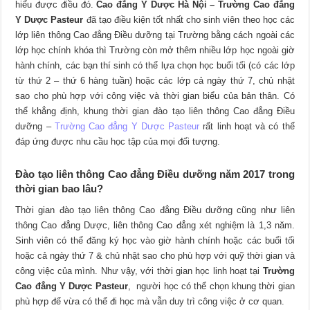
hiểu được điều đó.
Cao đẳng Y Dược Hà Nội – Trường Cao đẳng
Y Dược Pasteur
đã tạo điều kiện tốt nhất cho sinh viên theo học các
lớp liên thông Cao đẳng Điều dưỡng tại Trường bằng cách ngoài các
lớp học chính khóa thì Trường còn mở thêm nhiều lớp học ngoài giờ
hành chính, các bạn thí sinh có thể lựa chọn học buổi tối (có các lớp
từ thứ 2 – thứ 6 hàng tuần) hoặc các lớp cả ngày thứ 7, chủ nhật
sao cho phù hợp với công việc và thời gian biểu của bản thân. Có
thể khẳng định, khung thời gian đào tạo liên thông Cao đẳng Điều
dưỡng –
Trường Cao đẳng Y Dược Pasteur
rất linh hoạt và có thể
đáp ứng được nhu cầu học tập của mọi đối tượng.
Đào tạo liên thông Cao đẳng Điều dưỡng năm 2017 trong
thời gian bao lâu?
Thời gian đào tạo liên thông Cao đẳng Điều dưỡng cũng như liên
thông Cao đẳng Dược, liên thông Cao đẳng xét nghiệm là 1,3 năm.
Sinh viên có thể đăng ký học vào giờ hành chính hoặc các buổi tối
hoặc cả ngày thứ 7 & chủ nhật sao cho phù hợp với quỹ thời gian và
công việc của mình. Như vậy, với thời gian học linh hoạt tại
Trường
Cao đẳng Y Dược Pasteur
, người học có thể chọn khung thời gian
phù hợp để vừa có thể đi học mà vẫn duy trì công việc ở cơ quan.